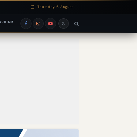
Thursday, 6 August
OURISM
si EduRank