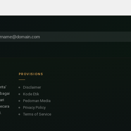
PROVISIONS
ita'
Disclaimer
rbagai
Kode Etik
ari
Pedoman Media
secara
Privacy Policy
.
Terms of Service