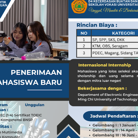
ral Pajak: Langkah Signifikan Menuju Kepatuhan Pajak
a dari Kasus dr. Tifa dan Roy Suryo
Koleksi Tas Mewah yang Menginspirasi
 Peran ASN dalam Penyampaian Informasi yang Akurat
Pilar Penyampaian Informasi yang Akurat untuk Masyarakat
i di Timur Tengah: Membuka Peluang Baru
g Mengubah Dunia Teknologi
nia: Menghargai Peran Pelaut di Balik Kemakmuran Bangsa
i Venezuela: Kondisi WNI dan Dampak Global
nia: Menghargai Peran Penting Pelaut dalam Perekonomian Global