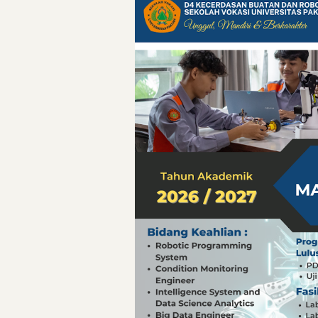
Directurat Jende
Pelajaran Berharg
Erling Haaland: 
Menteri PAN-RB:
Menteri PAN-RB: 
Inovasi Teknolog
Detik-Detik yan
Hari Pelaut Sedu
Gempa Dashyat d
Hari Pelaut Sedu