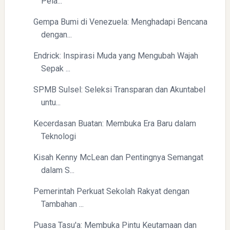
Pela...
Gempa Bumi di Venezuela: Menghadapi Bencana
dengan...
Endrick: Inspirasi Muda yang Mengubah Wajah
Yaqut Cholil Qoumas: Inspirasi Kepemimpinan dan
Sepak ...
Ketaatan
SPMB Sulsel: Seleksi Transparan dan Akuntabel
untu...
Kecerdasan Buatan: Membuka Era Baru dalam
Teknologi
Kisah Kenny McLean dan Pentingnya Semangat
Directurat Jenderal Pajak: Langkah Signifikan Menuju
dalam S...
Kepatuhan Pajak
Pemerintah Perkuat Sekolah Rakyat dengan
Tambahan ...
Puasa Tasu'a: Membuka Pintu Keutamaan dan