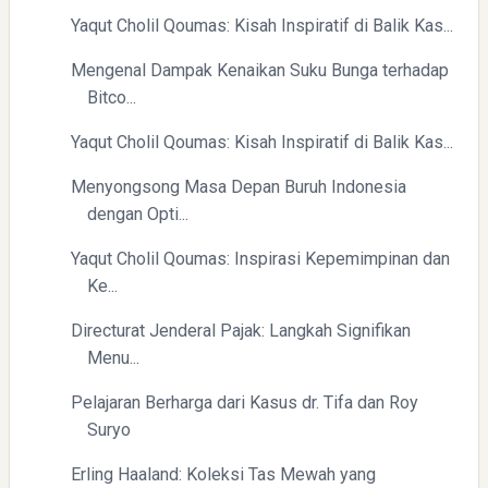
Yaqut Cholil Qoumas: Kisah Inspiratif di Balik Kas...
Swiss German University Raih Peringkat #1 Global untuk
Non-Academic Prominence Versi EduRank 2026
Mengenal Dampak Kenaikan Suku Bunga terhadap
Bitco...
Yaqut Cholil Qoumas: Kisah Inspiratif di Balik Kas...
Menyongsong Masa Depan Buruh Indonesia
dengan Opti...
Yaqut Cholil Qoumas: Inspirasi Kepemimpinan dan
Yaqut Cholil Qoumas: Kisah Inspiratif di Balik Kasus Hukum
Ke...
Directurat Jenderal Pajak: Langkah Signifikan
Menu...
Pelajaran Berharga dari Kasus dr. Tifa dan Roy
Suryo
Mengenal Dampak Kenaikan Suku Bunga terhadap Bitcoin
Erling Haaland: Koleksi Tas Mewah yang
(BTC) dan Ekonomi Global