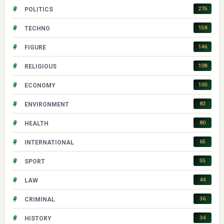
#
276
POLITICS
#
158
TECHNO
#
146
FIGURE
#
108
RELIGIOUS
#
100
ECONOMY
#
83
ENVIRONMENT
#
80
HEALTH
#
65
INTERNATIONAL
#
55
SPORT
#
44
LAW
#
36
CRIMINAL
#
34
HISTORY