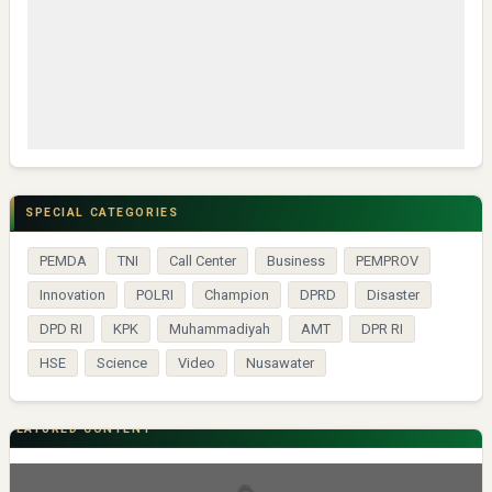
SPECIAL CATEGORIES
PEMDA
TNI
Call Center
Business
PEMPROV
Innovation
POLRI
Champion
DPRD
Disaster
DPD RI
KPK
Muhammadiyah
AMT
DPR RI
HSE
Science
Video
Nusawater
FEATURED CONTENT