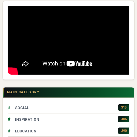
MAIN CATEGORY
#
315
SOCIAL
#
306
INSPIRATION
#
290
EDUCATION