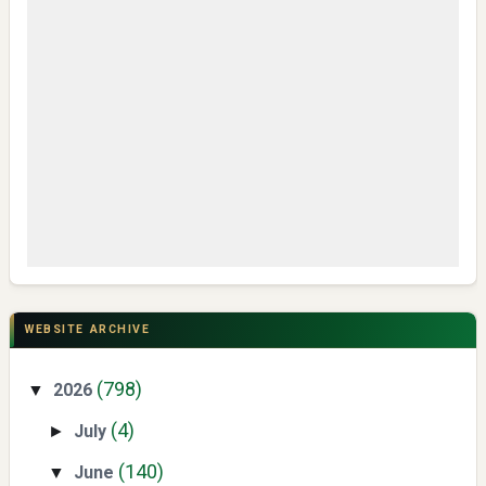
My IPM V2 Dorong Kader Menjadi Pengguna dan Produsen
Pengetahuan
CSR di Tuban: PT ACS Bekali Petani Sambongrejo Kelola
Hasil Panen
WEBSITE ARCHIVE
(798)
2026
▼
(4)
July
►
(140)
June
▼