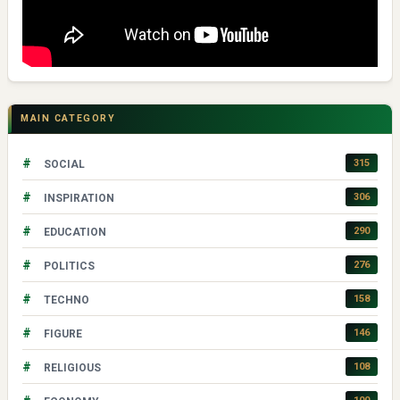
MAIN CATEGORY
#
315
SOCIAL
#
306
INSPIRATION
#
290
EDUCATION
#
276
POLITICS
#
158
TECHNO
#
146
FIGURE
#
108
RELIGIOUS