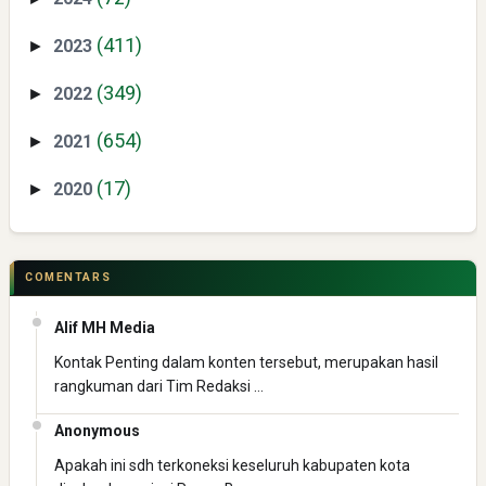
(411)
2023
►
(349)
2022
►
(654)
2021
►
(17)
2020
►
Pelajaran Berharga dari Kasus dr. Tifa dan Roy Suryo
COMENTARS
Alif MH Media
Kontak Penting dalam konten tersebut, merupakan hasil
rangkuman dari Tim Redaksi …
Erling Haaland: Koleksi Tas Mewah yang Menginspirasi
Anonymous
Apakah ini sdh terkoneksi keseluruh kabupaten kota