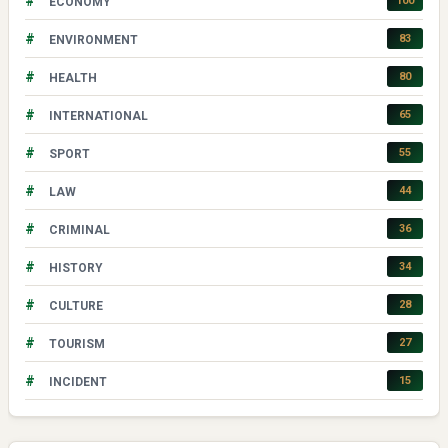
#
100
ECONOMY
#
83
ENVIRONMENT
#
80
HEALTH
#
65
INTERNATIONAL
#
55
SPORT
#
44
LAW
#
36
CRIMINAL
#
34
HISTORY
#
28
CULTURE
#
27
TOURISM
#
15
INCIDENT