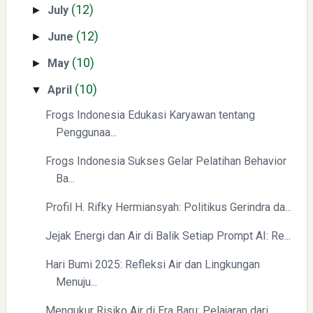
(12)
July
►
(12)
June
►
Mengenal Dampak Kenaikan Suku Bunga terhadap Bitcoin
(BTC) dan Ekonomi Global
(10)
May
►
(10)
April
▼
Frogs Indonesia Edukasi Karyawan tentang
Penggunaa...
Frogs Indonesia Sukses Gelar Pelatihan Behavior
Ba...
Yaqut Cholil Qoumas: Kisah Inspiratif di Balik Kasus Hukum
Profil H. Rifky Hermiansyah: Politikus Gerindra da...
Jejak Energi dan Air di Balik Setiap Prompt AI: Re...
Hari Bumi 2025: Refleksi Air dan Lingkungan
Menuju...
Mengukur Risiko Air di Era Baru: Pelajaran dari