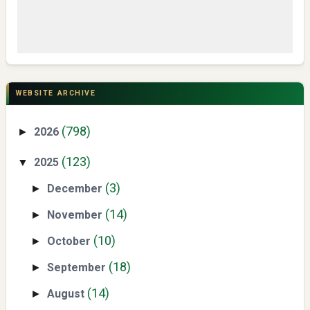
Swiss German University Raih Peringkat #1 Global untuk
Non-Academic Prominence Versi EduRank 2026
WEBSITE ARCHIVE
(798)
2026
►
(123)
2025
▼
(3)
December
►
(14)
November
►
Yaqut Cholil Qoumas: Kisah Inspiratif di Balik Kasus Hukum
(10)
October
►
(18)
September
►
(14)
August
►