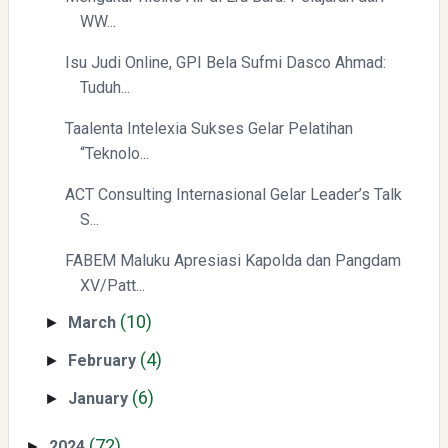
Menyongsong Masa Depan Buruh Indonesia dengan
WW...
Optimisme dan Inspirasi
Isu Judi Online, GPI Bela Sufmi Dasco Ahmad:
Tuduh...
Taalenta Intelexia Sukses Gelar Pelatihan
“Teknolo...
ACT Consulting Internasional Gelar Leader’s Talk
Yaqut Cholil Qoumas: Inspirasi Kepemimpinan dan
S...
Ketaatan
FABEM Maluku Apresiasi Kapolda dan Pangdam
XV/Patt...
(10)
March
►
(4)
February
►
(6)
January
►
Directurat Jenderal Pajak: Langkah Signifikan Menuju
Kepatuhan Pajak
(72)
2024
►