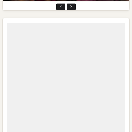
My IPM V2 Dorong Kader Menjadi Pengguna dan Produsen
Pengetahuan
CSR di Tuban: PT ACS Bekali Petani Sambongrejo Kelola
Hasil Panen