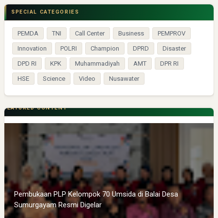
SPECIAL CATEGORIES
PEMDA
TNI
Call Center
Business
PEMPROV
Innovation
POLRI
Champion
DPRD
Disaster
DPD RI
KPK
Muhammadiyah
AMT
DPR RI
HSE
Science
Video
Nusawater
FEATURED CONTENT
Pembukaan PLP Kelompok 70 Umsida di Balai Desa
Sumurgayam Resmi Digelar