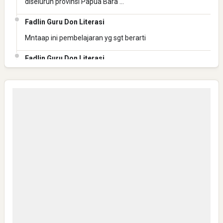
diseluruh provinsi Papua Bara …
Fadlin Guru Don Literasi
Mntaap ini pembelajaran yg sgt berarti
Fadlin Guru Don Literasi
Mantap ini pembelajaran yg berharga
Fadlin Guru Don Literasi
Mantaaaap
Anonymous
Bisa Kirim Link WA group NHN-K3 JATENG 1 ?
Anonymous
Mantap,semoga sukses semua dan Safely
Anonymous
Sangat layak untuk mendapat bantuan yg seperti ini