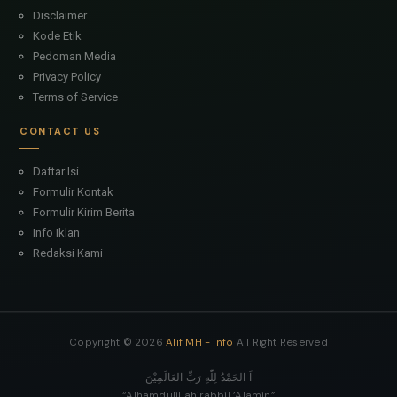
Disclaimer
Kode Etik
Pedoman Media
Privacy Policy
Terms of Service
CONTACT US
Daftar Isi
Formulir Kontak
Formulir Kirim Berita
Info Iklan
Redaksi Kami
Copyright ©
2026
Alif MH - Info
All Right Reserved
اَ الحَمْدُ لِلّٰهِ رَبِّ العَالَمِيْنَ
“Alhamdulillahirabbil ’Alamin”