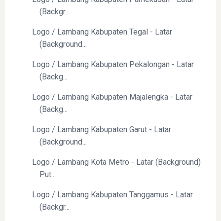
(Backgr...
Pelajaran Berharga dari Kasus dr. Tifa dan Roy Suryo
Logo / Lambang Kabupaten Tegal - Latar
(Background...
Logo / Lambang Kabupaten Pekalongan - Latar
(Backg...
Logo / Lambang Kabupaten Majalengka - Latar
Mendagri Tito Karnavian Hadiri Milad ke-3 Garuda TV di
(Backg...
Taman Ismail Marzuki
Logo / Lambang Kabupaten Garut - Latar
(Background...
Logo / Lambang Kota Metro - Latar (Background)
Put...
Logo / Lambang Kabupaten Tanggamus - Latar
Pembukaan PLP Kelompok 70 Umsida di Balai Desa
(Backgr...
Sumurgayam Resmi Digelar