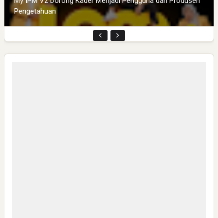
My IPM V2 Dorong Kader Menjadi Pengguna dan Produsen
Pengetahuan
CSR di Tuban: PT ACS Bekali Petani Sambongrejo Kelola
Hasil Panen
Swiss German University Raih Peringkat #1 Global untuk
Non-Academic Prominence Versi EduRank 2026