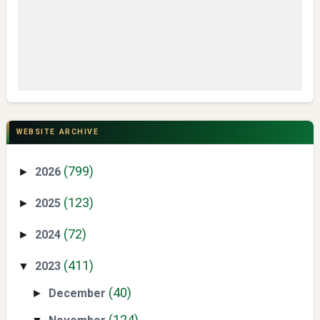
Yaqut Cholil Qoumas: Kisah Inspiratif di Balik Kasus Hukum
WEBSITE ARCHIVE
(799)
2026
►
(123)
2025
►
(72)
2024
►
Mengenal Dampak Kenaikan Suku Bunga terhadap Bitcoin
(411)
2023
▼
(BTC) dan Ekonomi Global
(40)
December
►
(124)