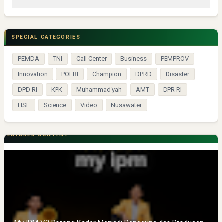
SPECIAL CATEGORIES
PEMDA
TNI
Call Center
Business
PEMPROV
Innovation
POLRI
Champion
DPRD
Disaster
DPD RI
KPK
Muhammadiyah
AMT
DPR RI
HSE
Science
Video
Nusawater
FEATURED CONTENT