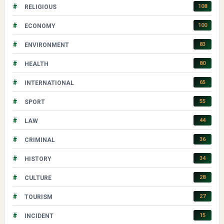
#
108
RELIGIOUS
#
100
ECONOMY
#
83
ENVIRONMENT
#
80
HEALTH
#
65
INTERNATIONAL
#
55
SPORT
#
44
LAW
#
36
CRIMINAL
#
34
HISTORY
#
28
CULTURE
#
27
TOURISM
#
15
INCIDENT