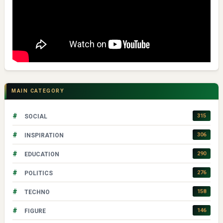
MAIN CATEGORY
#
315
SOCIAL
#
306
INSPIRATION
#
290
EDUCATION
#
276
POLITICS
#
158
TECHNO
#
146
FIGURE