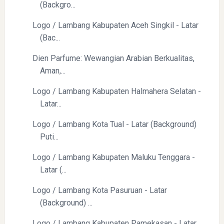
(Backgro...
Logo / Lambang Kabupaten Aceh Singkil - Latar
Yaqut Cholil Qoumas: Inspirasi Kepemimpinan dan
(Bac...
Ketaatan
Dien Parfume: Wewangian Arabian Berkualitas,
Aman,...
Logo / Lambang Kabupaten Halmahera Selatan -
Latar...
Logo / Lambang Kota Tual - Latar (Background)
Directurat Jenderal Pajak: Langkah Signifikan Menuju
Puti...
Kepatuhan Pajak
Logo / Lambang Kabupaten Maluku Tenggara -
Latar (...
Logo / Lambang Kota Pasuruan - Latar
(Background) ...
Logo / Lambang Kabupaten Pamekasan - Latar