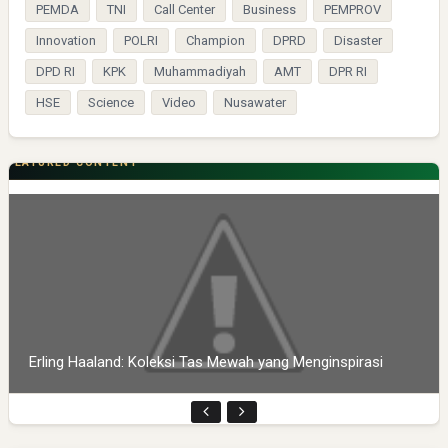
PEMDA
TNI
Call Center
Business
PEMPROV
Innovation
POLRI
Champion
DPRD
Disaster
DPD RI
KPK
Muhammadiyah
AMT
DPR RI
HSE
Science
Video
Nusawater
FEATURED CONTENT
Erling Haaland: Koleksi Tas Mewah yang Menginspirasi