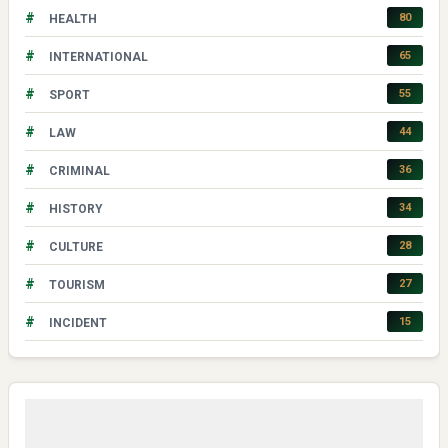
#
80
HEALTH
#
65
INTERNATIONAL
#
55
SPORT
#
44
LAW
#
36
CRIMINAL
#
34
HISTORY
#
28
CULTURE
#
27
TOURISM
#
15
INCIDENT