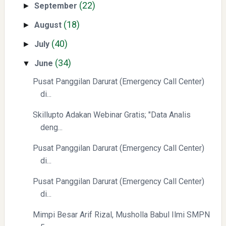
(22)
September
►
Yaqut Cholil Qoumas: Kisah Inspiratif di Balik Kasus Hukum
(18)
August
►
(40)
July
►
(34)
June
▼
Pusat Panggilan Darurat (Emergency Call Center)
di...
Mengenal Dampak Kenaikan Suku Bunga terhadap Bitcoin
(BTC) dan Ekonomi Global
Skillupto Adakan Webinar Gratis; "Data Analis
deng...
Pusat Panggilan Darurat (Emergency Call Center)
di...
Pusat Panggilan Darurat (Emergency Call Center)
di...
Yaqut Cholil Qoumas: Kisah Inspiratif di Balik Kasus Hukum
Mimpi Besar Arif Rizal, Musholla Babul Ilmi SMPN