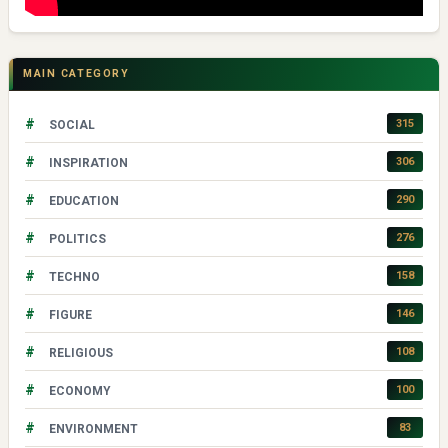
MAIN CATEGORY
#
315
SOCIAL
#
306
INSPIRATION
#
290
EDUCATION
#
276
POLITICS
#
158
TECHNO
#
146
FIGURE
#
108
RELIGIOUS
#
100
ECONOMY
#
83
ENVIRONMENT