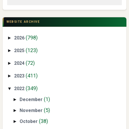
CSR di Tuban: PT ACS Bekali Petani Sambongrejo Kelola
Hasil Panen
WEBSITE ARCHIVE
(798)
2026
►
(123)
2025
►
(72)
2024
►
Swiss German University Raih Peringkat #1 Global untuk
(411)
2023
►
Non-Academic Prominence Versi EduRank 2026
(349)
2022
▼
(1)
December
►
(5)
November
►
(38)
October
►