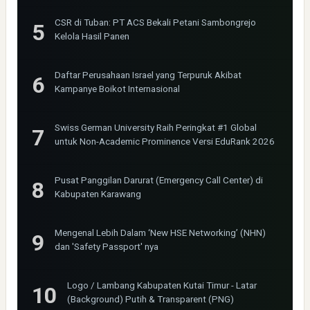
CSR di Tuban: PT ACS Bekali Petani Sambongrejo
Kelola Hasil Panen
Daftar Perusahaan Israel yang Terpuruk Akibat
Kampanye Boikot Internasional
Swiss German University Raih Peringkat #1 Global
untuk Non-Academic Prominence Versi EduRank 2026
Pusat Panggilan Darurat (Emergency Call Center) di
Kabupaten Karawang
Mengenal Lebih Dalam ‘New HSE Networking’ (NHN)
dan 'Safety Passport' nya
Logo / Lambang Kabupaten Kutai Timur - Latar
(Background) Putih & Transparent (PNG)