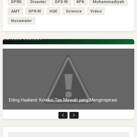
DPRD
Disaster
DPD RI
KPK
Muhammadiyah
AMT
DPR RI
HSE
Science
Video
Nusawater
FEATURED CONTENT
Erling Haaland: Koleksi Tas Mewah yang Menginspirasi