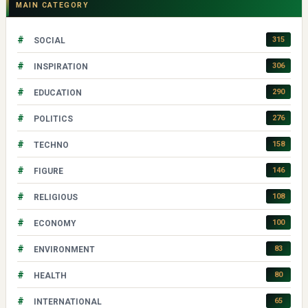
MAIN CATEGORY
#
315
SOCIAL
#
306
INSPIRATION
#
290
EDUCATION
#
276
POLITICS
#
158
TECHNO
#
146
FIGURE
#
108
RELIGIOUS
#
100
ECONOMY
#
83
ENVIRONMENT
#
80
HEALTH
#
65
INTERNATIONAL