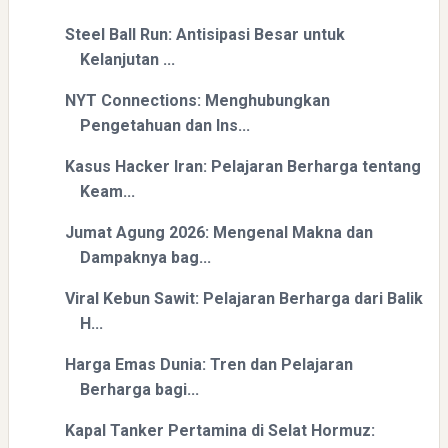
Steel Ball Run: Antisipasi Besar untuk
Kelanjutan ...
Directurat Jenderal Pajak: Langkah Signifikan Menuju
Kepatuhan Pajak
NYT Connections: Menghubungkan
Pengetahuan dan Ins...
Kasus Hacker Iran: Pelajaran Berharga tentang
Keam...
Jumat Agung 2026: Mengenal Makna dan
Dampaknya bag...
Pelajaran Berharga dari Kasus dr. Tifa dan Roy Suryo
Viral Kebun Sawit: Pelajaran Berharga dari Balik
H...
Harga Emas Dunia: Tren dan Pelajaran
Berharga bagi...
Kapal Tanker Pertamina di Selat Hormuz: