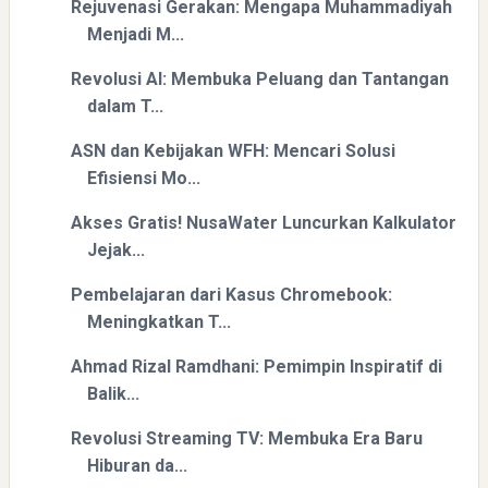
Rejuvenasi Gerakan: Mengapa Muhammadiyah
Menjadi M...
Revolusi AI: Membuka Peluang dan Tantangan
dalam T...
ASN dan Kebijakan WFH: Mencari Solusi
Mengenal Dampak Kenaikan Suku Bunga terhadap Bitcoin
Efisiensi Mo...
(BTC) dan Ekonomi Global
Akses Gratis! NusaWater Luncurkan Kalkulator
Jejak...
Pembelajaran dari Kasus Chromebook:
Meningkatkan T...
Ahmad Rizal Ramdhani: Pemimpin Inspiratif di
Balik...
Yaqut Cholil Qoumas: Kisah Inspiratif di Balik Kasus Hukum
Revolusi Streaming TV: Membuka Era Baru
Hiburan da...