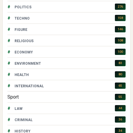
#
276
POLITICS
#
158
TECHNO
#
146
FIGURE
#
108
RELIGIOUS
#
100
ECONOMY
#
83
ENVIRONMENT
#
80
HEALTH
#
65
INTERNATIONAL
Sport
55
#
44
LAW
#
36
CRIMINAL
#
34
HISTORY