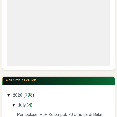
My IPM V2 Dorong Kader Menjadi Pengguna dan Produsen
Pengetahuan
CSR di Tuban: PT ACS Bekali Petani Sambongrejo Kelola
Hasil Panen
WEBSITE ARCHIVE
(798)
2026
▼
(4)
July
▼
Pembukaan PLP Kelompok 70 Umsida di Balai