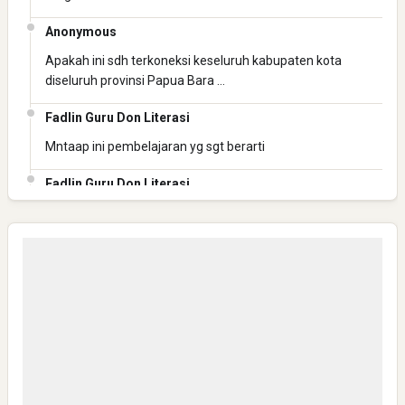
Anonymous
Apakah ini sdh terkoneksi keseluruh kabupaten kota
diseluruh provinsi Papua Bara …
Fadlin Guru Don Literasi
Yaqut Cholil Qoumas: Inspirasi Kepemimpinan dan
Ketaatan
Mntaap ini pembelajaran yg sgt berarti
Fadlin Guru Don Literasi
Mantap ini pembelajaran yg berharga
Fadlin Guru Don Literasi
Mantaaaap
Directurat Jenderal Pajak: Langkah Signifikan Menuju
Anonymous
Kepatuhan Pajak
Bisa Kirim Link WA group NHN-K3 JATENG 1 ?
Anonymous