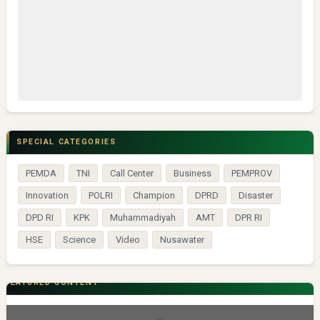
SPECIAL CATEGORIES
PEMDA
TNI
Call Center
Business
PEMPROV
Innovation
POLRI
Champion
DPRD
Disaster
DPD RI
KPK
Muhammadiyah
AMT
DPR RI
HSE
Science
Video
Nusawater
FEATURED CONTENT