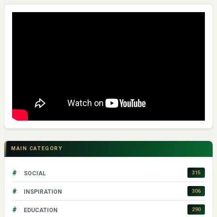
MAIN CATEGORY
#
315
SOCIAL
#
306
INSPIRATION
#
290
EDUCATION