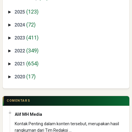
(BTC) dan Ekonomi Global
(123)
2025
►
(72)
2024
►
(411)
2023
►
(349)
2022
►
Yaqut Cholil Qoumas: Kisah Inspiratif di Balik Kasus Hukum
(654)
2021
►
(17)
2020
►
COMENTARS
Menyongsong Masa Depan Buruh Indonesia dengan
Alif MH Media
Optimisme dan Inspirasi
Kontak Penting dalam konten tersebut, merupakan hasil
rangkuman dari Tim Redaksi …