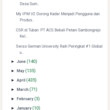
Desa Sum...
Swiss German University Raih Peringkat #1 Global untuk
Non-Academic Prominence Versi EduRank 2026
My IPM V2 Dorong Kader Menjadi Pengguna dan
Produs...
CSR di Tuban: PT ACS Bekali Petani Sambongrejo
Kel...
Swiss German University Raih Peringkat #1 Global
u...
(140)
June
Yaqut Cholil Qoumas: Kisah Inspiratif di Balik Kasus Hukum
►
(135)
May
►
(435)
April
►
(71)
March
►
(3)
February
►
Mengenal Dampak Kenaikan Suku Bunga terhadap Bitcoin
(10)
January
►