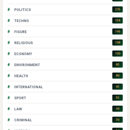
#
276
POLITICS
#
158
TECHNO
#
146
FIGURE
#
108
RELIGIOUS
#
100
ECONOMY
#
83
ENVIRONMENT
#
80
HEALTH
#
65
INTERNATIONAL
#
55
SPORT
#
44
LAW
#
36
CRIMINAL