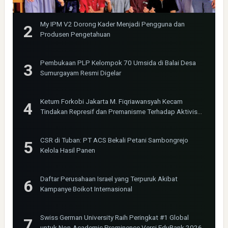
My IPM V2 Dorong Kader Menjadi Pengguna dan
Produsen Pengetahuan
Pembukaan PLP Kelompok 70 Umsida di Balai Desa
Sumurgayam Resmi Digelar
Ketum Forkobi Jakarta M. Fiqriawansyah Kecam
Tindakan Represif dan Premanisme Terhadap Aktivis
Bima Jakarta
CSR di Tuban: PT ACS Bekali Petani Sambongrejo
Kelola Hasil Panen
Daftar Perusahaan Israel yang Terpuruk Akibat
Kampanye Boikot Internasional
Swiss German University Raih Peringkat #1 Global
untuk Non-Academic Prominence Versi EduRank 2026