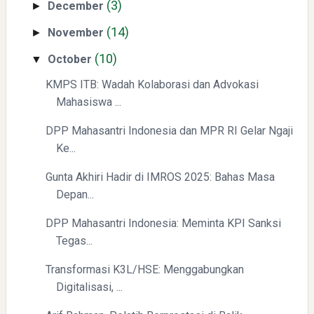
(3)
December
►
Swiss German University Raih Peringkat #1 Global untuk
(14)
November
►
Non-Academic Prominence Versi EduRank 2026
(10)
October
▼
KMPS ITB: Wadah Kolaborasi dan Advokasi
Mahasiswa ...
DPP Mahasantri Indonesia dan MPR RI Gelar Ngaji
Ke...
Gunta Akhiri Hadir di IMROS 2025: Bahas Masa
Yaqut Cholil Qoumas: Kisah Inspiratif di Balik Kasus Hukum
Depan...
DPP Mahasantri Indonesia: Meminta KPI Sanksi
Tegas...
Transformasi K3L/HSE: Menggabungkan
Digitalisasi, ...
Mengenal Dampak Kenaikan Suku Bunga terhadap Bitcoin