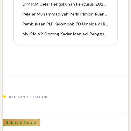
DPP IKM Gelar Pengukuhan Pengurus 2025-2030 di Gedung DPR RI, Usung Tema "Di Rantau Marakek Raso"
Pelajar Muhammadiyah Perlu Pimpin Ruang Digital dengan Adab
Pembukaan PLP Kelompok 70 Umsida di Balai Desa Sumurgayam Resmi Digelar
My IPM V2 Dorong Kader Menjadi Pengguna dan Produsen Pengetahuan
BAGIKAN ARTIKEL INI
Related Posts