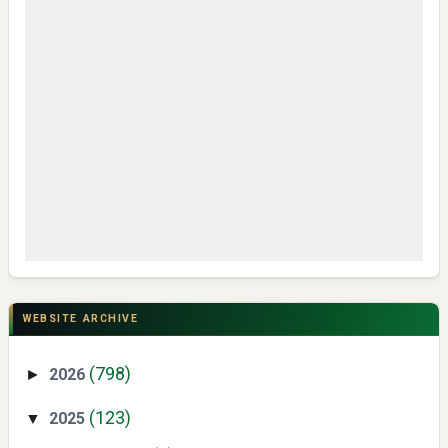
My IPM V2 Dorong Kader Menjadi Pengguna dan Produsen
Pengetahuan
CSR di Tuban: PT ACS Bekali Petani Sambongrejo Kelola
Hasil Panen
WEBSITE ARCHIVE
(798)
2026
►
(123)
2025
▼