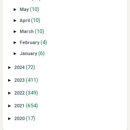
(10)
May
►
(10)
April
►
(10)
March
►
Yaqut Cholil Qoumas: Inspirasi Kepemimpinan dan
(4)
February
►
Ketaatan
(6)
January
►
(72)
2024
►
(411)
2023
►
(349)
2022
►
Directurat Jenderal Pajak: Langkah Signifikan Menuju
(654)
2021
►
Kepatuhan Pajak
(17)
2020
►