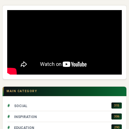
MAIN CATEGORY
#
315
SOCIAL
#
306
INSPIRATION
#
290
EDUCATION