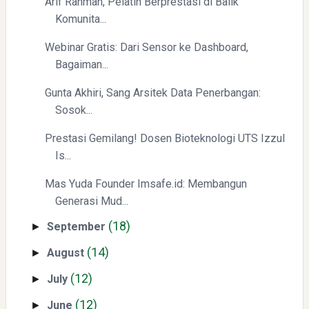
Arif Rahman, Pelatih Berprestasi di Balik
(BTC) dan Ekonomi Global
Komunita...
Webinar Gratis: Dari Sensor ke Dashboard,
Bagaiman...
Gunta Akhiri, Sang Arsitek Data Penerbangan:
Sosok...
Prestasi Gemilang! Dosen Bioteknologi UTS Izzul
Yaqut Cholil Qoumas: Kisah Inspiratif di Balik Kasus Hukum
Is...
Mas Yuda Founder Imsafe.id: Membangun
Generasi Mud...
(18)
September
►
(14)
August
►
Menyongsong Masa Depan Buruh Indonesia dengan
(12)
July
►
Optimisme dan Inspirasi
(12)
June
►