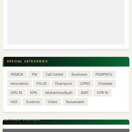
SPECIAL CATEGORIES
PEMDA
TNI
Call Center
Business
PEMPROV
Innovation
POLRI
Champion
DPRD
Disaster
DPD RI
KPK
Muhammadiyah
AMT
DPR RI
HSE
Science
Video
Nusawater
FEATURED CONTENT