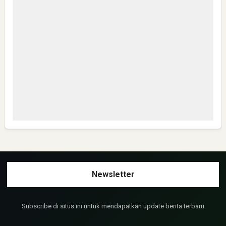
Mantaaaap
Anonymous
Bisa Kirim Link WA group NHN-K3 JATENG 1 ?
Anonymous
Mantap,semoga sukses semua dan Safely
Anonymous
Sangat layak untuk mendapat bantuan yg seperti ini
Subscribe di situs ini untuk mendapatkan update berita terbaru