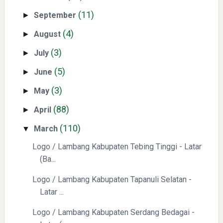
(11)
September
►
(4)
August
►
Yaqut Cholil Qoumas: Kisah Inspiratif di Balik Kasus Hukum
(3)
July
►
(5)
June
►
(3)
May
►
(88)
April
►
(110)
March
Mengenal Dampak Kenaikan Suku Bunga terhadap Bitcoin
▼
(BTC) dan Ekonomi Global
Logo / Lambang Kabupaten Tebing Tinggi - Latar
(Ba...
Logo / Lambang Kabupaten Tapanuli Selatan -
Latar ...
Logo / Lambang Kabupaten Serdang Bedagai -