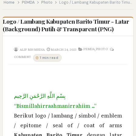
Home
PEMDA
Photo
Logo / Lambang Kabupaten Barito Timur - Latar (Background) Putih & Transparent (PNG)
Logo / Lambang Kabupaten Barito Timur - Latar
(Background) Putih & Transparent (PNG)
,
PEMDA
PHOTO
ALIF MH MEDIA
MARCH 24, 2023
COMMENT
1 min read
بِسْمِ اللَّهِ الرَّحْمَنِ الرَّحِيم
“Bismillahirraahmanirrahiim ...”
Berikut logo / lambang / simbol / emblem
/ epitome / seal of / coat of arms
Kabupaten Barito Timur
dengan latar