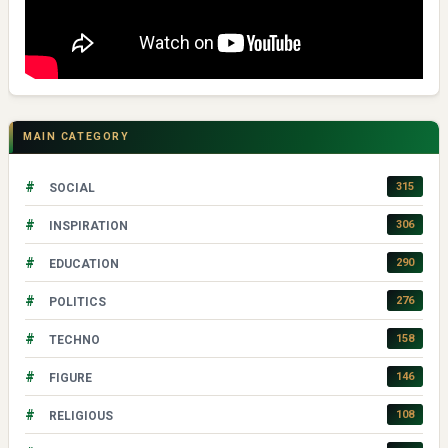
MAIN CATEGORY
#
315
SOCIAL
#
306
INSPIRATION
#
290
EDUCATION
#
276
POLITICS
#
158
TECHNO
#
146
FIGURE
#
108
RELIGIOUS