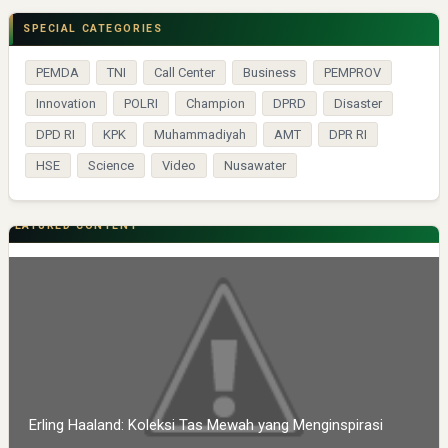
SPECIAL CATEGORIES
PEMDA
TNI
Call Center
Business
PEMPROV
Innovation
POLRI
Champion
DPRD
Disaster
DPD RI
KPK
Muhammadiyah
AMT
DPR RI
HSE
Science
Video
Nusawater
FEATURED CONTENT
Erling Haaland: Koleksi Tas Mewah yang Menginspirasi