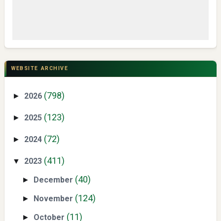
CSR di Tuban: PT ACS Bekali Petani Sambongrejo Kelola
Hasil Panen
WEBSITE ARCHIVE
(798)
2026
►
(123)
2025
►
(72)
2024
►
Swiss German University Raih Peringkat #1 Global untuk
(411)
2023
▼
Non-Academic Prominence Versi EduRank 2026
(40)
December
►
(124)
November
►
(11)
October
►