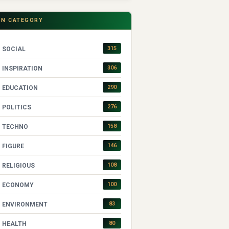
IN CATEGORY
315
SOCIAL
306
INSPIRATION
290
EDUCATION
276
POLITICS
158
TECHNO
146
FIGURE
108
RELIGIOUS
100
ECONOMY
83
ENVIRONMENT
80
HEALTH