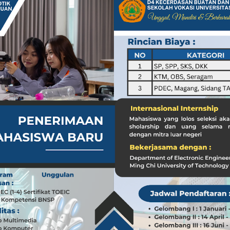
a dari Kasus dr. Tifa dan Roy Suryo
Koleksi Tas Mewah yang Menginspirasi
 Peran ASN dalam Penyampaian Informasi yang Akurat
Pilar Penyampaian Informasi yang Akurat untuk Masyarakat
i di Timur Tengah: Membuka Peluang Baru
g Mengubah Dunia Teknologi
nia: Menghargai Peran Pelaut di Balik Kemakmuran Bangsa
i Venezuela: Kondisi WNI dan Dampak Global
nia: Menghargai Peran Penting Pelaut dalam Perekonomian Global