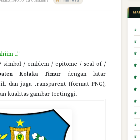
,
1 min read
PEMDA
PHOTO
COMMENT
MA
#
#
iim ...”
#
/ simbol / emblem / epitome / seal of /
#
paten Kolaka Timur
dengan latar
#
ih dan juga transparent (format PNG),
#
an kualitas gambar tertinggi.
#
#
#
#