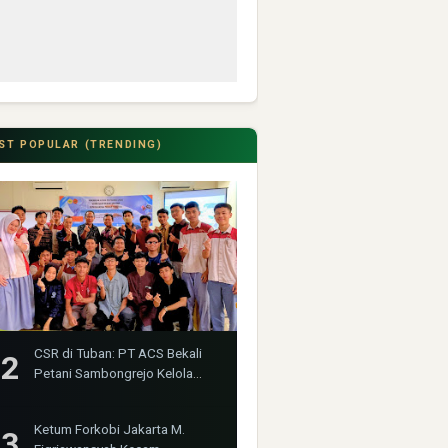
ST POPULAR (TRENDING)
CSR di Tuban: PT ACS Bekali
Petani Sambongrejo Kelola
Hasil Panen
Ketum Forkobi Jakarta M.