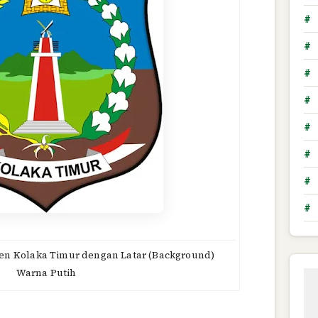
#
#
#
#
#
#
#
#
en Kolaka Timur dengan Latar (Background)
Warna Putih