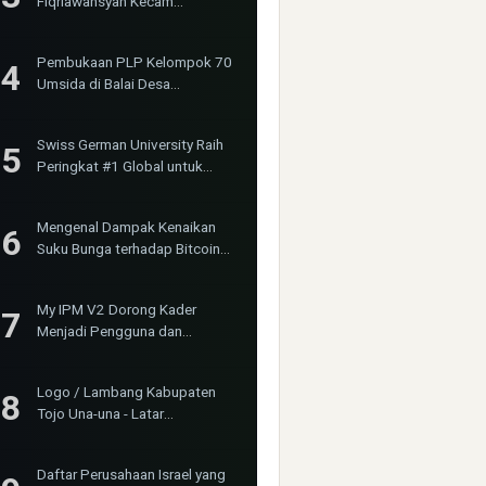
Fiqriawansyah Kecam
Tindakan Represif dan
Premanisme Terhadap Aktivis
Pembukaan PLP Kelompok 70
Bima Jakarta
Umsida di Balai Desa
Sumurgayam Resmi Digelar
Swiss German University Raih
Peringkat #1 Global untuk
Non-Academic Prominence
Versi EduRank 2026
Mengenal Dampak Kenaikan
Suku Bunga terhadap Bitcoin
(BTC) dan Ekonomi Global
My IPM V2 Dorong Kader
Menjadi Pengguna dan
Produsen Pengetahuan
Logo / Lambang Kabupaten
Tojo Una-una - Latar
(Background) Putih &
Transparent (PNG)
Daftar Perusahaan Israel yang