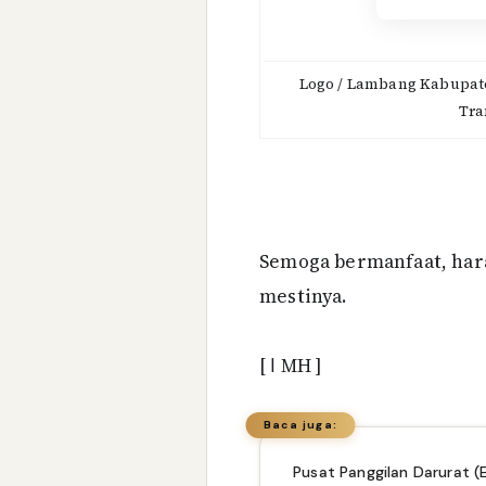
Logo / Lambang Kabupat
Tra
Semoga bermanfaat, har
mestinya.
[
ا
MH ]
Baca juga: