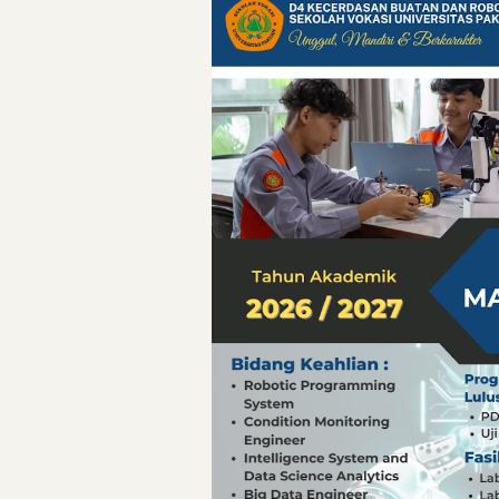
Pelajaran Berharg
Erling Haaland: 
Menteri PAN-RB:
Menteri PAN-RB: 
Inovasi Teknolog
Detik-Detik yan
Hari Pelaut Sedu
Gempa Dashyat d
Hari Pelaut Sedu