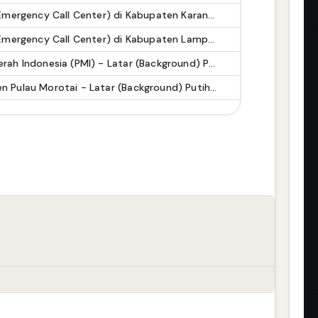
Pusat Panggilan Darurat (Emergency Call Center) di Kabupaten Karanganyar
Pusat Panggilan Darurat (Emergency Call Center) di Kabupaten Lampung Tengah
Logo / Lambang Palang Merah Indonesia (PMI) - Latar (Background) Putih & Transparent (PNG)
Logo / Lambang Kabupaten Pulau Morotai - Latar (Background) Putih & Transparent (PNG)