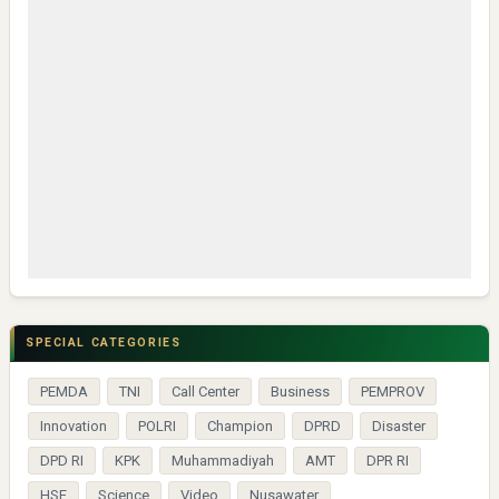
SPECIAL CATEGORIES
PEMDA
TNI
Call Center
Business
PEMPROV
Innovation
POLRI
Champion
DPRD
Disaster
DPD RI
KPK
Muhammadiyah
AMT
DPR RI
HSE
Science
Video
Nusawater