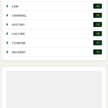
#
44
LAW
#
36
CRIMINAL
#
34
HISTORY
#
28
CULTURE
#
27
TOURISM
#
15
INCIDENT