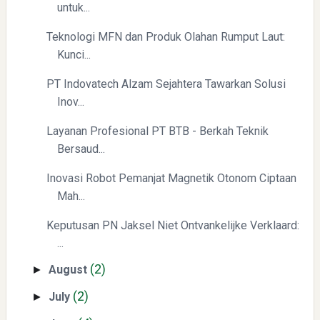
untuk...
Teknologi MFN dan Produk Olahan Rumput Laut:
Kunci...
Yaqut Cholil Qoumas: Kisah Inspiratif di Balik Kasus Hukum
PT Indovatech Alzam Sejahtera Tawarkan Solusi
Inov...
Layanan Profesional PT BTB - Berkah Teknik
Bersaud...
Inovasi Robot Pemanjat Magnetik Otonom Ciptaan
Mah...
Mengenal Dampak Kenaikan Suku Bunga terhadap Bitcoin
(BTC) dan Ekonomi Global
Keputusan PN Jaksel Niet Ontvankelijke Verklaard:
...
(2)
August
►
(2)
July
►