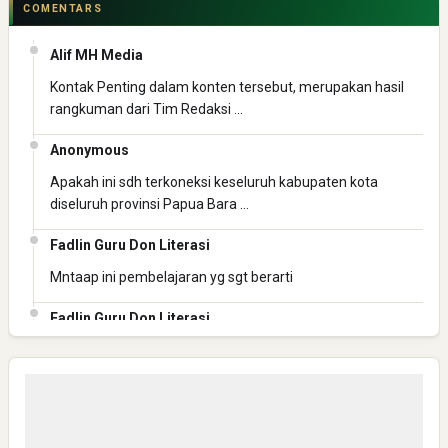
COMENTARS
Ketaatan
Alif MH Media
Kontak Penting dalam konten tersebut, merupakan hasil
rangkuman dari Tim Redaksi …
Anonymous
Apakah ini sdh terkoneksi keseluruh kabupaten kota
Directurat Jenderal Pajak: Langkah Signifikan Menuju
diseluruh provinsi Papua Bara …
Kepatuhan Pajak
Fadlin Guru Don Literasi
Mntaap ini pembelajaran yg sgt berarti
Fadlin Guru Don Literasi
Mantap ini pembelajaran yg berharga
Fadlin Guru Don Literasi
Mantaaaap