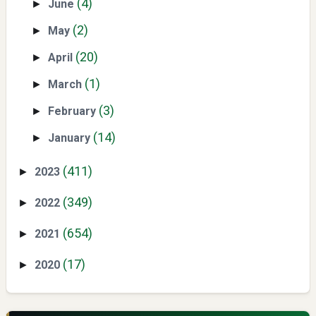
(4)
June
►
(2)
May
►
Yaqut Cholil Qoumas: Kisah Inspiratif di Balik Kasus Hukum
(20)
April
►
(1)
March
►
(3)
February
►
(14)
January
►
(411)
Menyongsong Masa Depan Buruh Indonesia dengan
2023
►
Optimisme dan Inspirasi
(349)
2022
►
(654)
2021
►
(17)
2020
►
Yaqut Cholil Qoumas: Inspirasi Kepemimpinan dan