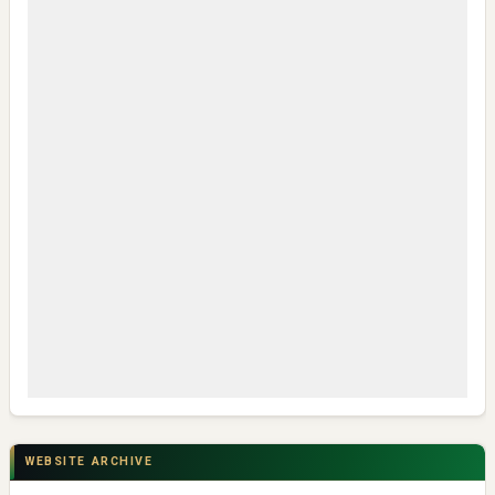
Taman Ismail Marzuki
Pembukaan PLP Kelompok 70 Umsida di Balai Desa
Sumurgayam Resmi Digelar
My IPM V2 Dorong Kader Menjadi Pengguna dan Produsen
Pengetahuan
WEBSITE ARCHIVE