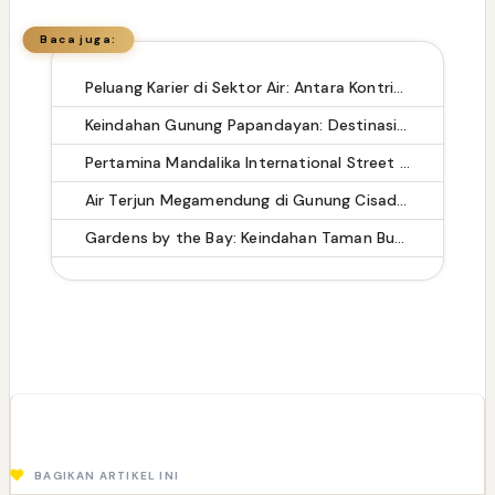
Baca juga:
Peluang Karier di Sektor Air: Antara Kontribusi Sosial dan Prospek Profesional
Keindahan Gunung Papandayan: Destinasi Ramah untuk Pendaki Pemula, Tapi Pendaki Masih Buang Sampah Sembarangan
Pertamina Mandalika International Street Circuit: Kombinasi Keindahan Alam dan Aksi Balap
Air Terjun Megamendung di Gunung Cisadon: Wisata Alam yang Menyegarkan
Gardens by the Bay: Keindahan Taman Buatan di Singapura
BAGIKAN ARTIKEL INI