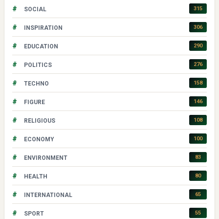
#
315
SOCIAL
#
306
INSPIRATION
#
290
EDUCATION
#
276
POLITICS
#
158
TECHNO
#
146
FIGURE
#
108
RELIGIOUS
#
100
ECONOMY
#
83
ENVIRONMENT
#
80
HEALTH
#
65
INTERNATIONAL
#
55
SPORT