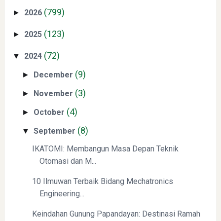
(799)
2026
►
(123)
2025
►
(72)
2024
▼
CSR di Tuban: PT ACS Bekali Petani Sambongrejo Kelola
(9)
December
►
Hasil Panen
(3)
November
►
(4)
October
►
(8)
September
▼
IKATOMI: Membangun Masa Depan Teknik
Otomasi dan M...
Swiss German University Raih Peringkat #1 Global untuk
Non-Academic Prominence Versi EduRank 2026
10 Ilmuwan Terbaik Bidang Mechatronics
Engineering...
Keindahan Gunung Papandayan: Destinasi Ramah