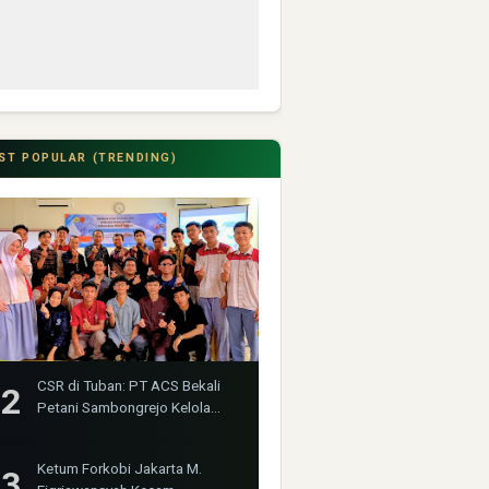
ST POPULAR (TRENDING)
CSR di Tuban: PT ACS Bekali
Petani Sambongrejo Kelola
Hasil Panen
Ketum Forkobi Jakarta M.