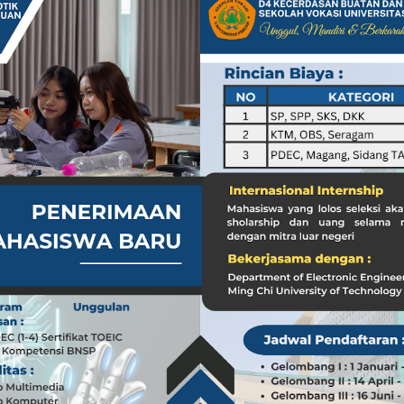
a dari Kasus dr. Tifa dan Roy Suryo
Koleksi Tas Mewah yang Menginspirasi
 Peran ASN dalam Penyampaian Informasi yang Akurat
Pilar Penyampaian Informasi yang Akurat untuk Masyarakat
i di Timur Tengah: Membuka Peluang Baru
g Mengubah Dunia Teknologi
nia: Menghargai Peran Pelaut di Balik Kemakmuran Bangsa
i Venezuela: Kondisi WNI dan Dampak Global
nia: Menghargai Peran Penting Pelaut dalam Perekonomian Global