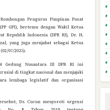
#
#
Rombongan Pengurus Pimpinan Pusat
#
(PP GPI), bertemu dengan Wakil Ketua
t Republik Indonesia (DPR RI), Dr. H.
#
al, yang juga menjabat sebagai Ketua
#
(02/07/2025).
#
#
4 Gedung Nusantara III DPR RI ini
usial di tingkat nasional dan menjajaki
#
ara lembaga legislatif dan organisasi
ersebut, Dr. Cucun menyoroti urgensi
ang No. 8 Tahun 2019 tentang