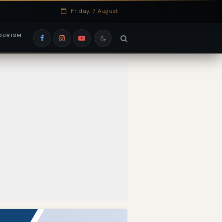
Friday, 7 August
OURISM
si EduRank