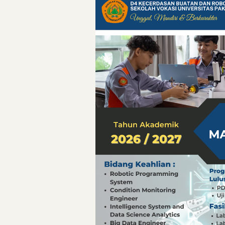
Pelajaran Berharg
Erling Haaland: 
Menteri PAN-RB:
Menteri PAN-RB: 
Inovasi Teknolog
Detik-Detik yan
Hari Pelaut Sedu
Gempa Dashyat d
Hari Pelaut Sedu