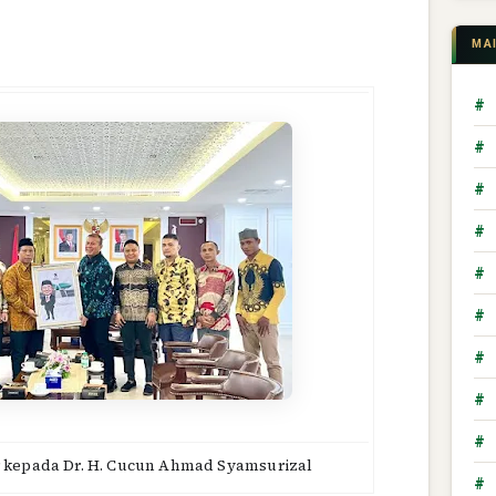
MA
#
#
#
#
#
#
#
#
#
r kepada
Dr. H. Cucun Ahmad Syamsurizal
#