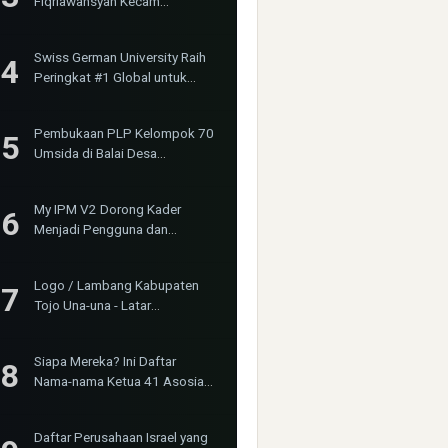
Fiqriawansyah Kecam
Tindakan Represif dan
Premanisme Terhadap Aktivis
Swiss German University Raih
Bima Jakarta
Peringkat #1 Global untuk
Non-Academic Prominence
Versi EduRank 2026
Pembukaan PLP Kelompok 70
Umsida di Balai Desa
Sumurgayam Resmi Digelar
My IPM V2 Dorong Kader
Menjadi Pengguna dan
Produsen Pengetahuan
Logo / Lambang Kabupaten
Tojo Una-una - Latar
(Background) Putih &
Transparent (PNG)
Siapa Mereka? Ini Daftar
Nama-nama Ketua 41 Asosiasi
Profesi K3 yang Bergabung
dalam INOSHPRO
Daftar Perusahaan Israel yang