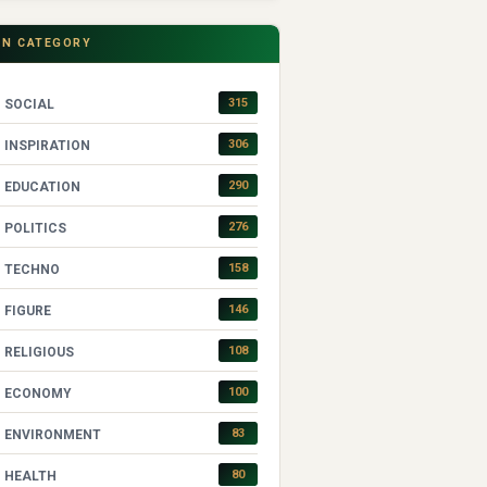
IN CATEGORY
315
SOCIAL
306
INSPIRATION
290
EDUCATION
276
POLITICS
158
TECHNO
146
FIGURE
108
RELIGIOUS
100
ECONOMY
83
ENVIRONMENT
80
HEALTH