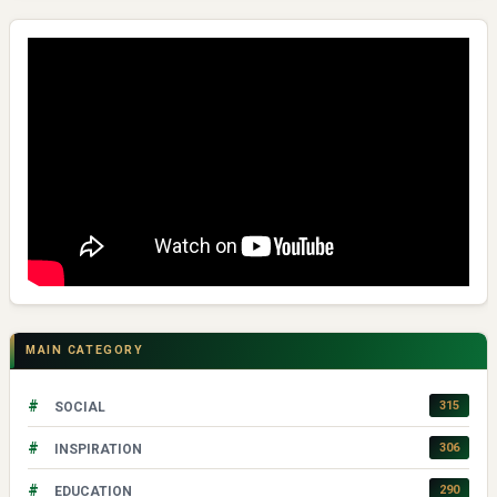
MAIN CATEGORY
#
315
SOCIAL
#
306
INSPIRATION
#
290
EDUCATION