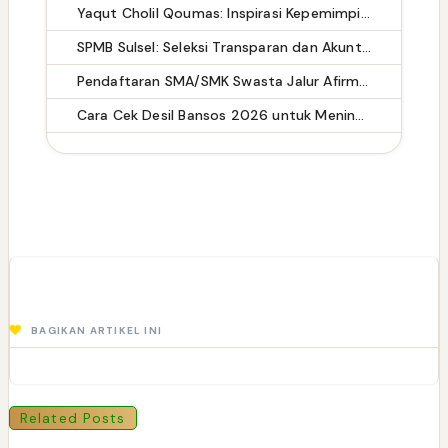
Yaqut Cholil Qoumas: Inspirasi Kepemimpinan dan Ketaatan
SPMB Sulsel: Seleksi Transparan dan Akuntabel untuk Masa Depan Pendidikan
Pendaftaran SMA/SMK Swasta Jalur Afirmasi Dibuka, Peluang Emas Bagi Siswa Berprestasi
Cara Cek Desil Bansos 2026 untuk Meningkatkan Kualitas Hidup Masyarakat
BAGIKAN ARTIKEL INI
Related Posts