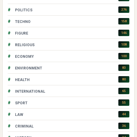
#
276
POLITICS
#
158
TECHNO
#
146
FIGURE
#
108
RELIGIOUS
#
100
ECONOMY
#
83
ENVIRONMENT
#
80
HEALTH
#
65
INTERNATIONAL
#
55
SPORT
#
44
LAW
#
36
CRIMINAL