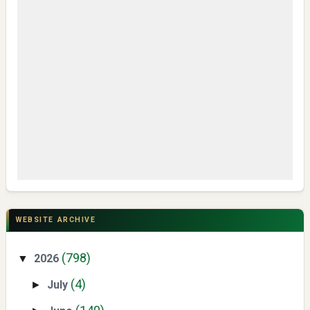
My IPM V2 Dorong Kader Menjadi Pengguna dan Produsen
Pengetahuan
CSR di Tuban: PT ACS Bekali Petani Sambongrejo Kelola
Hasil Panen
WEBSITE ARCHIVE
(798)
2026
▼
(4)
July
►