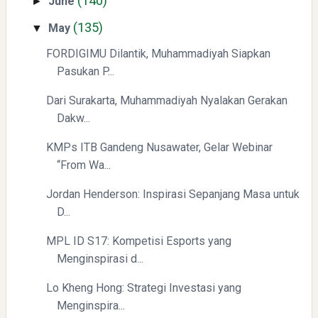
(140)
June
►
(135)
Swiss German University Raih Peringkat #1 Global untuk
May
▼
Non-Academic Prominence Versi EduRank 2026
FORDIGIMU Dilantik, Muhammadiyah Siapkan
Pasukan P...
Dari Surakarta, Muhammadiyah Nyalakan Gerakan
Dakw...
KMPs ITB Gandeng Nusawater, Gelar Webinar
“From Wa...
Yaqut Cholil Qoumas: Kisah Inspiratif di Balik Kasus Hukum
Jordan Henderson: Inspirasi Sepanjang Masa untuk
D...
MPL ID S17: Kompetisi Esports yang
Menginspirasi d...
Lo Kheng Hong: Strategi Investasi yang
Menginspira...
Mengenal Dampak Kenaikan Suku Bunga terhadap Bitcoin