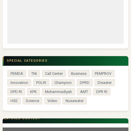
SPECIAL CATEGORIES
PEMDA
TNI
Call Center
Business
PEMPROV
Innovation
POLRI
Champion
DPRD
Disaster
DPD RI
KPK
Muhammadiyah
AMT
DPR RI
HSE
Science
Video
Nusawater
FEATURED CONTENT