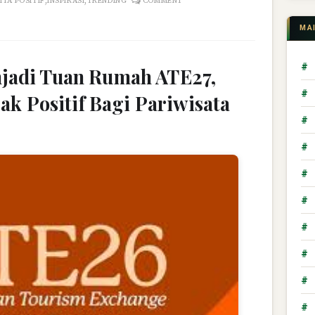
,
,
ITA POSITIF
INSPIRASI
TRENDING
COMMENT
MA
#
njadi Tuan Rumah ATE27,
#
 Positif Bagi Pariwisata
#
#
#
#
#
#
#
#