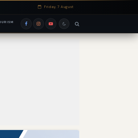
Friday, 7 August
OURISM
si EduRank