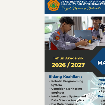
Pelajaran Berharg
Erling Haaland: 
Menteri PAN-RB:
Menteri PAN-RB: 
Inovasi Teknolog
Detik-Detik yan
Hari Pelaut Sedu
Gempa Dashyat d
Hari Pelaut Sedu