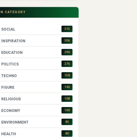
IN CATEGORY
315
SOCIAL
306
INSPIRATION
290
EDUCATION
276
POLITICS
158
TECHNO
146
FIGURE
108
RELIGIOUS
100
ECONOMY
83
ENVIRONMENT
80
HEALTH