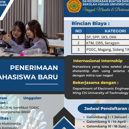
a dari Kasus dr. Tifa dan Roy Suryo
Koleksi Tas Mewah yang Menginspirasi
 Peran ASN dalam Penyampaian Informasi yang Akurat
Pilar Penyampaian Informasi yang Akurat untuk Masyarakat
i di Timur Tengah: Membuka Peluang Baru
g Mengubah Dunia Teknologi
nia: Menghargai Peran Pelaut di Balik Kemakmuran Bangsa
i Venezuela: Kondisi WNI dan Dampak Global
nia: Menghargai Peran Penting Pelaut dalam Perekonomian Global