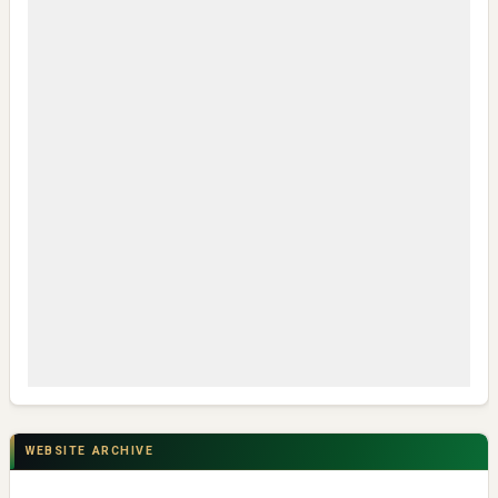
My IPM V2 Dorong Kader Menjadi Pengguna dan Produsen
Pengetahuan
CSR di Tuban: PT ACS Bekali Petani Sambongrejo Kelola
Hasil Panen
WEBSITE ARCHIVE