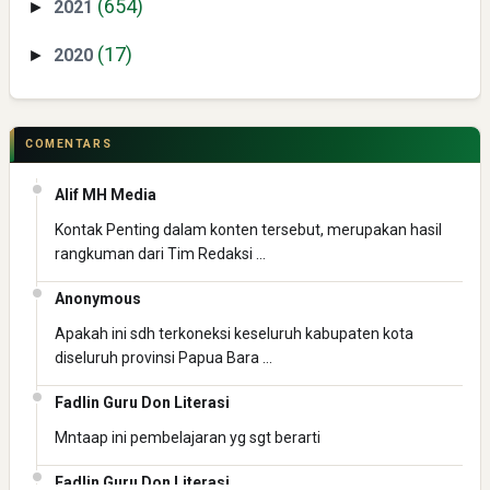
Kepatuhan Pajak
(654)
2021
►
(17)
2020
►
COMENTARS
Alif MH Media
Pelajaran Berharga dari Kasus dr. Tifa dan Roy Suryo
Kontak Penting dalam konten tersebut, merupakan hasil
rangkuman dari Tim Redaksi …
Anonymous
Apakah ini sdh terkoneksi keseluruh kabupaten kota
diseluruh provinsi Papua Bara …
Fadlin Guru Don Literasi
Mntaap ini pembelajaran yg sgt berarti
Fadlin Guru Don Literasi