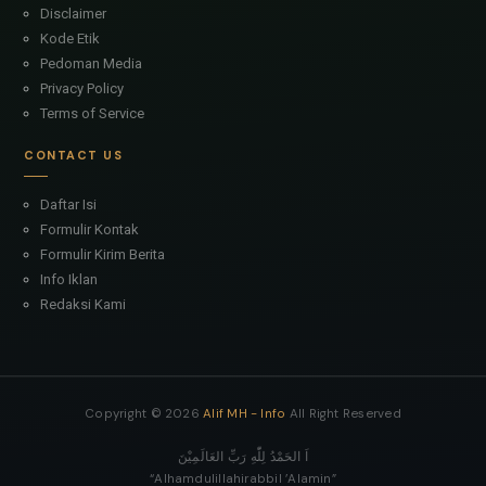
Disclaimer
Kode Etik
Pedoman Media
Privacy Policy
Terms of Service
CONTACT US
Daftar Isi
Formulir Kontak
Formulir Kirim Berita
Info Iklan
Redaksi Kami
Copyright ©
2026
Alif MH - Info
All Right Reserved
اَ الحَمْدُ لِلّٰهِ رَبِّ العَالَمِيْنَ
“Alhamdulillahirabbil ’Alamin”