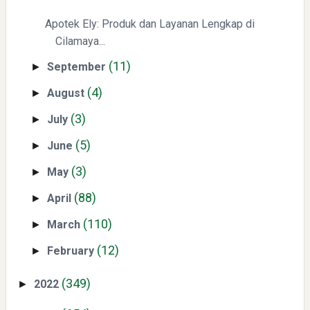
Menyongsong Masa Depan Buruh Indonesia dengan
Apotek Ely: Produk dan Layanan Lengkap di
Optimisme dan Inspirasi
Cilamaya...
(11)
September
►
(4)
August
►
(3)
July
►
(5)
June
►
Yaqut Cholil Qoumas: Inspirasi Kepemimpinan dan
(3)
May
►
Ketaatan
(88)
April
►
(110)
March
►
(12)
February
►
(349)
2022
►
Directurat Jenderal Pajak: Langkah Signifikan Menuju