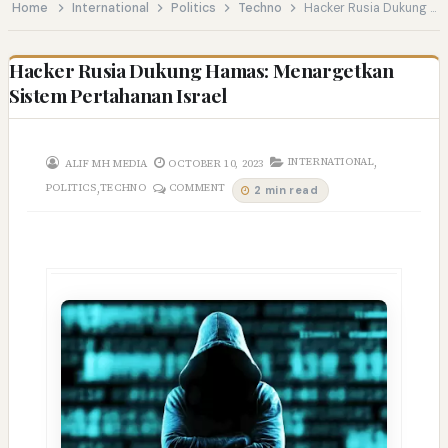
Home
International
Politics
Techno
Hacker Rusia Dukung Hamas: Menargetkan Sistem Pertahanan Israel
Hacker Rusia Dukung Hamas: Menargetkan
Sistem Pertahanan Israel
,
INTERNATIONAL
ALIF MH MEDIA
OCTOBER 10, 2023
,
POLITICS
TECHNO
COMMENT
2 min read