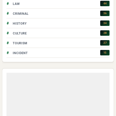
#
44
LAW
#
36
CRIMINAL
#
34
HISTORY
#
28
CULTURE
#
27
TOURISM
#
15
INCIDENT