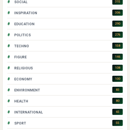
#
315
SOCIAL
#
306
INSPIRATION
#
290
EDUCATION
#
276
POLITICS
#
158
TECHNO
#
146
FIGURE
#
108
RELIGIOUS
#
100
ECONOMY
#
83
ENVIRONMENT
#
80
HEALTH
#
65
INTERNATIONAL
#
55
SPORT