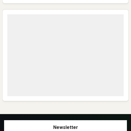
Mantap ini pembelajaran yg berharga
Fadlin Guru Don Literasi
Mantaaaap
Anonymous
Bisa Kirim Link WA group NHN-K3 JATENG 1 ?
Anonymous
Mantap,semoga sukses semua dan Safely
Anonymous
Sangat layak untuk mendapat bantuan yg seperti ini