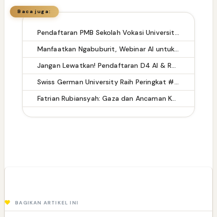
Baca juga:
Pendaftaran PMB Sekolah Vokasi Universitas Pakuan 2026/2027 Dibuka, Kuliah Bisa Dicicil Rp900 Ribu per Bulan
Manfaatkan Ngabuburit, Webinar AI untuk K3 Hadirkan 5 Platform Digital yang Bisa Diakses Gratis
Jangan Lewatkan! Pendaftaran D4 AI & Robotik Universitas Pakuan Bisa Dapat Full Scholarship Magang ke Taiwan!
Swiss German University Raih Peringkat #1 Global untuk Non-Academic Prominence Versi EduRank 2026
Fatrian Rubiansyah: Gaza dan Ancaman Kelaparan sebagai Ujian Kemanusiaan Global
BAGIKAN ARTIKEL INI