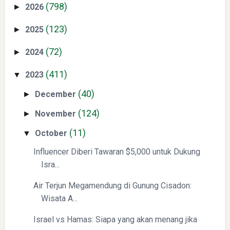
(798)
2026
►
(123)
2025
►
(72)
2024
►
Swiss German University Raih Peringkat #1 Global untuk
(411)
2023
▼
Non-Academic Prominence Versi EduRank 2026
(40)
December
►
(124)
November
►
(11)
October
▼
Influencer Diberi Tawaran $5,000 untuk Dukung
Isra...
Yaqut Cholil Qoumas: Kisah Inspiratif di Balik Kasus Hukum
Air Terjun Megamendung di Gunung Cisadon:
Wisata A...
Israel vs Hamas: Siapa yang akan menang jika