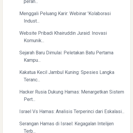
peran...
Menggali Peluang Karir: Webinar 'Kolaborasi
Indust...
Mengenal Dampak Kenaikan Suku Bunga terhadap Bitcoin
(BTC) dan Ekonomi Global
Website Pribadi Khairuddin Juraid: Inovasi
Komunik...
Sejarah Baru Dimulai: Peletakan Batu Pertama
Kampu...
Kakatua Kecil Jambul Kuning: Spesies Langka
Teranc...
Yaqut Cholil Qoumas: Kisah Inspiratif di Balik Kasus Hukum
Hacker Rusia Dukung Hamas: Menargetkan Sistem
Pert...
Israel Vs Hamas: Analisis Terperinci dari Eskalasi...
Serangan Hamas di Israel: Kegagalan Intelijen
Terb...