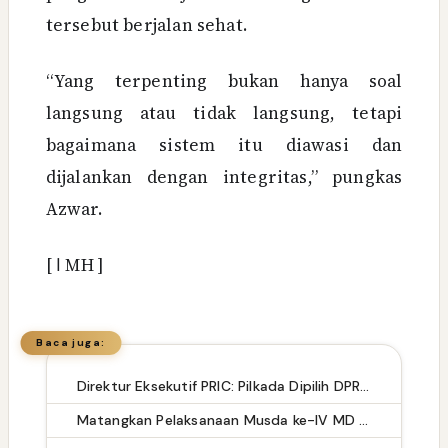
tersebut berjalan sehat.
“Yang terpenting bukan hanya soal
langsung atau tidak langsung, tetapi
bagaimana sistem itu diawasi dan
dijalankan dengan integritas,” pungkas
Azwar.
[
ا
MH ]
Baca juga:
Direktur Eksekutif PRIC: Pilkada Dipilih DPRD Bisa Memperkuat Stabilitas Politik dan Efisiensi Anggaran
Matangkan Pelaksanaan Musda ke-IV MD KAHMI Takalar: Panitia Siap Sukseskan Musda