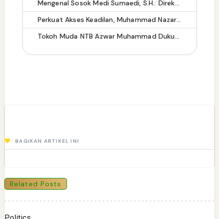
Mengenal Sosok Medi Sumaedi, S.H.: Direktur Eksekutif KADIN Tangsel dengan Rekam Jejak Kepemimpinan Lintas Sektor
Perkuat Akses Keadilan, Muhammad Nazaruddin Resmikan Pelantikan Pengurus LBH Rakyat Indonesia
Tokoh Muda NTB Azwar Muhammad Dukung Pilkada Lewat DPRD: Tetap Demokratis dan Efisien Anggaran
BAGIKAN ARTIKEL INI
Related Posts
Politics