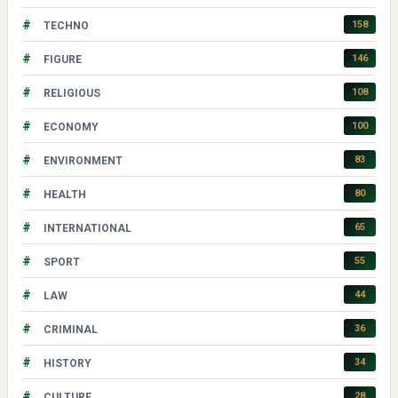
#
158
TECHNO
#
146
FIGURE
#
108
RELIGIOUS
#
100
ECONOMY
#
83
ENVIRONMENT
#
80
HEALTH
#
65
INTERNATIONAL
#
55
SPORT
#
44
LAW
#
36
CRIMINAL
#
34
HISTORY
#
28
CULTURE