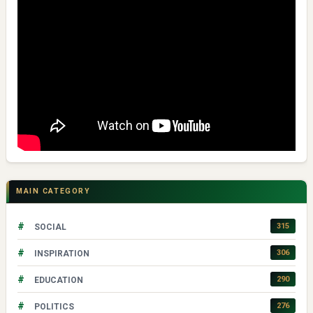
MAIN CATEGORY
#
315
SOCIAL
#
306
INSPIRATION
#
290
EDUCATION
#
276
POLITICS