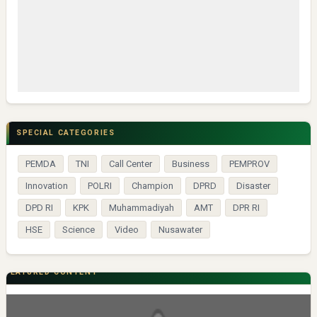
SPECIAL CATEGORIES
PEMDA
TNI
Call Center
Business
PEMPROV
Innovation
POLRI
Champion
DPRD
Disaster
DPD RI
KPK
Muhammadiyah
AMT
DPR RI
HSE
Science
Video
Nusawater
FEATURED CONTENT