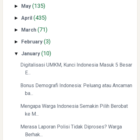
(135)
Swiss German University Raih Peringkat #1 Global untuk
May
►
Non-Academic Prominence Versi EduRank 2026
(435)
April
►
(71)
March
►
(3)
February
►
(10)
January
▼
Digitalisasi UMKM, Kunci Indonesia Masuk 5 Besar
E...
Yaqut Cholil Qoumas: Kisah Inspiratif di Balik Kasus Hukum
Bonus Demografi Indonesia: Peluang atau Ancaman
ba...
Mengapa Warga Indonesia Semakin Pilih Berobat
ke M...
Merasa Laporan Polisi Tidak Diproses? Warga
Mengenal Dampak Kenaikan Suku Bunga terhadap Bitcoin
Berhak...
(BTC) dan Ekonomi Global