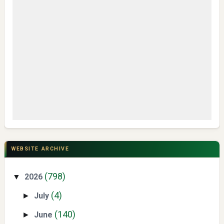
My IPM V2 Dorong Kader Menjadi Pengguna dan Produsen
Pengetahuan
CSR di Tuban: PT ACS Bekali Petani Sambongrejo Kelola
Hasil Panen
WEBSITE ARCHIVE
(798)
2026
▼
(4)
July
►
(140)
June
►