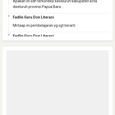
Apakah ini sdh terkoneksi keseluruh kabupaten kota
diseluruh provinsi Papua Bara …
Fadlin Guru Don Literasi
Pelajaran Berharga dari Kasus dr. Tifa dan Roy Suryo
Mntaap ini pembelajaran yg sgt berarti
Fadlin Guru Don Literasi
Mantap ini pembelajaran yg berharga
Fadlin Guru Don Literasi
Mantaaaap
Anonymous
Bisa Kirim Link WA group NHN-K3 JATENG 1 ?
Anonymous
Mantap,semoga sukses semua dan Safely
Anonymous