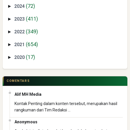
(72)
2024
►
(411)
2023
►
(349)
2022
►
Yaqut Cholil Qoumas: Inspirasi Kepemimpinan dan
Ketaatan
(654)
2021
►
(17)
2020
►
COMENTARS
Directurat Jenderal Pajak: Langkah Signifikan Menuju
Alif MH Media
Kepatuhan Pajak
Kontak Penting dalam konten tersebut, merupakan hasil
rangkuman dari Tim Redaksi …
Anonymous