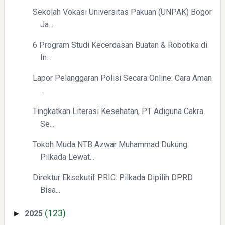
Sekolah Vokasi Universitas Pakuan (UNPAK) Bogor
Ja...
6 Program Studi Kecerdasan Buatan & Robotika di
In...
Lapor Pelanggaran Polisi Secara Online: Cara Aman
...
Yaqut Cholil Qoumas: Kisah Inspiratif di Balik Kasus Hukum
Tingkatkan Literasi Kesehatan, PT Adiguna Cakra
Se...
Tokoh Muda NTB Azwar Muhammad Dukung
Pilkada Lewat...
Direktur Eksekutif PRIC: Pilkada Dipilih DPRD
Menyongsong Masa Depan Buruh Indonesia dengan
Bisa...
Optimisme dan Inspirasi
(123)
2025
►