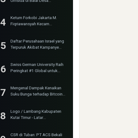
Umsida di Balai Desa
Sumurgayam Resmi Digelar
Ketum Forkobi Jakarta M.
Fiqriawansyah Kecam
Tindakan Represif dan
Premanisme Terhadap Aktivis
Daftar Perusahaan Israel yang
Bima Jakarta
Terpuruk Akibat Kampanye
Boikot Internasional
Swiss German University Raih
Peringkat #1 Global untuk
Non-Academic Prominence
Versi EduRank 2026
Mengenal Dampak Kenaikan
Suku Bunga terhadap Bitcoin
(BTC) dan Ekonomi Global
Logo / Lambang Kabupaten
Kutai Timur - Latar
(Background) Putih &
Transparent (PNG)
CSR di Tuban: PT ACS Bekali