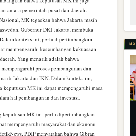
rtimbangkan bahwa keputusan MK ini juga
n antara pemerintah pusat dan daerah.
 Nasional, MK tegaskan bahwa Jakarta masih
 Baswedan, Gubernur DKI Jakarta, membuka
 Dalam konteks ini, perlu dipertimbangkan
MO
pat mempengaruhi keseimbangan kekuasaan
 daerah. Yang menarik adalah bahwa
at mempengaruhi proses pembangunan dan
tama di Jakarta dan IKN. Dalam konteks ini,
wa keputusan MK ini dapat mempengaruhi masa
alam hal pembangunan dan investasi.
g keputusan MK ini, perlu dipertimbangkan
apat mempengaruhi masyarakat dan ekonomi
 detikNews, PDIP menyatakan bahwa Gibran