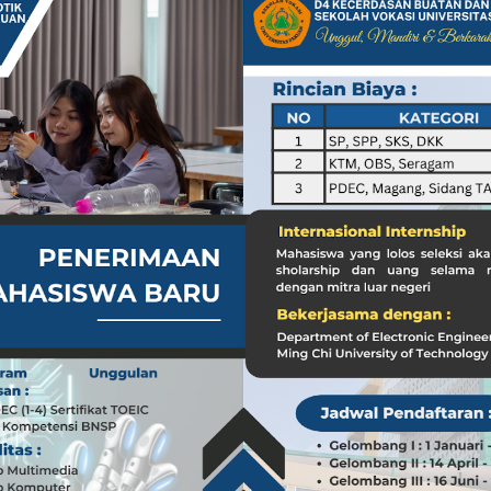
a dari Kasus dr. Tifa dan Roy Suryo
Koleksi Tas Mewah yang Menginspirasi
 Peran ASN dalam Penyampaian Informasi yang Akurat
Pilar Penyampaian Informasi yang Akurat untuk Masyarakat
i di Timur Tengah: Membuka Peluang Baru
g Mengubah Dunia Teknologi
nia: Menghargai Peran Pelaut di Balik Kemakmuran Bangsa
i Venezuela: Kondisi WNI dan Dampak Global
nia: Menghargai Peran Penting Pelaut dalam Perekonomian Global