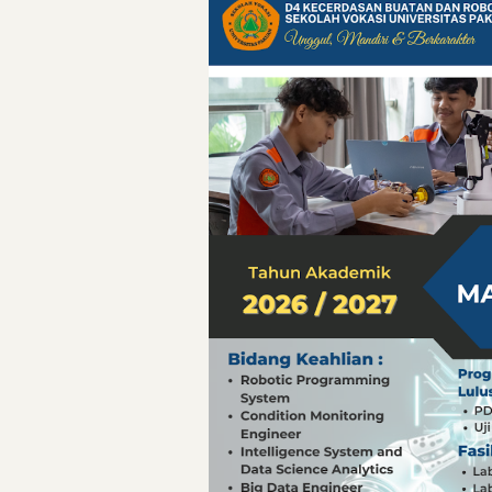
Pelajaran Berharg
Erling Haaland: 
Menteri PAN-RB:
Menteri PAN-RB: 
Inovasi Teknolog
Detik-Detik yan
Hari Pelaut Sedu
Gempa Dashyat d
Hari Pelaut Sedu