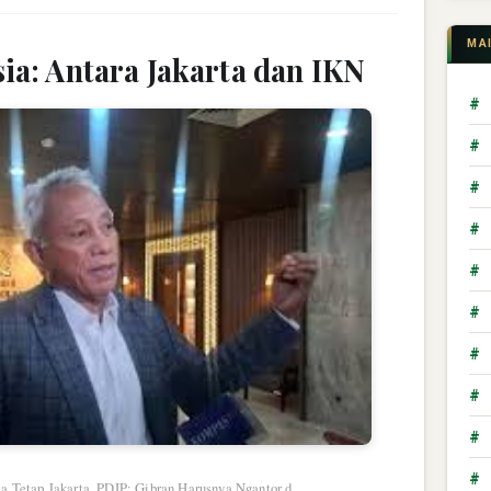
MA
ia: Antara Jakarta dan IKN
#
#
#
#
#
#
#
#
#
#
a Tetap Jakarta, PDIP: Gibran Harusnya Ngantor d...