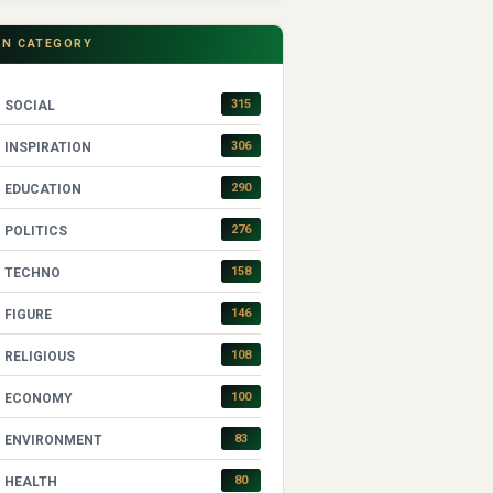
IN CATEGORY
315
SOCIAL
306
INSPIRATION
290
EDUCATION
276
POLITICS
158
TECHNO
146
FIGURE
108
RELIGIOUS
100
ECONOMY
83
ENVIRONMENT
80
HEALTH