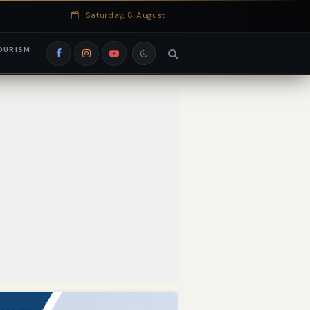
Saturday, 8 August
OURISM
si EduRank