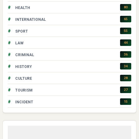
#
80
HEALTH
#
65
INTERNATIONAL
#
55
SPORT
#
44
LAW
#
36
CRIMINAL
#
34
HISTORY
#
28
CULTURE
#
27
TOURISM
#
15
INCIDENT