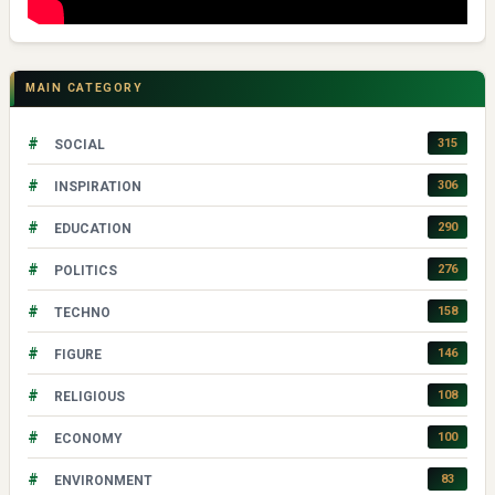
MAIN CATEGORY
#
315
SOCIAL
#
306
INSPIRATION
#
290
EDUCATION
#
276
POLITICS
#
158
TECHNO
#
146
FIGURE
#
108
RELIGIOUS
#
100
ECONOMY
#
83
ENVIRONMENT