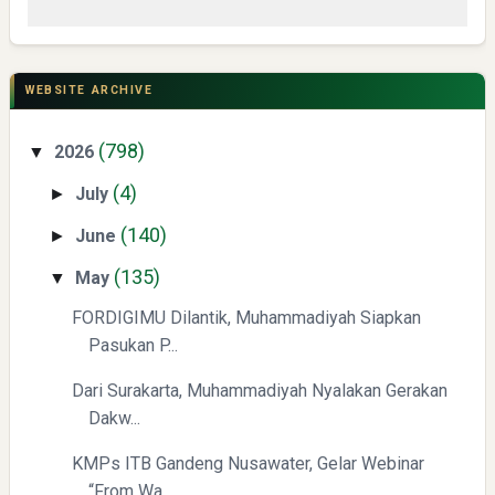
CSR di Tuban: PT ACS Bekali Petani Sambongrejo Kelola
Hasil Panen
WEBSITE ARCHIVE
(798)
2026
▼
(4)
July
►
(140)
June
►
(135)
Swiss German University Raih Peringkat #1 Global untuk
May
▼
Non-Academic Prominence Versi EduRank 2026
FORDIGIMU Dilantik, Muhammadiyah Siapkan
Pasukan P...
Dari Surakarta, Muhammadiyah Nyalakan Gerakan
Dakw...
KMPs ITB Gandeng Nusawater, Gelar Webinar
“From Wa...