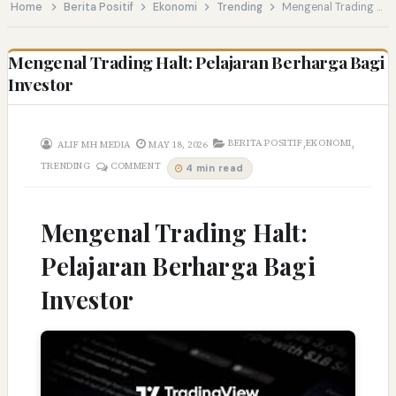
Home
Berita Positif
Ekonomi
Trending
Mengenal Trading Halt: Pelajaran Berharga Bagi Investor
Mengenal Trading Halt: Pelajaran Berharga Bagi
Investor
,
,
BERITA POSITIF
EKONOMI
ALIF MH MEDIA
MAY 18, 2026
TRENDING
COMMENT
4 min read
Mengenal Trading Halt:
Pelajaran Berharga Bagi
Investor