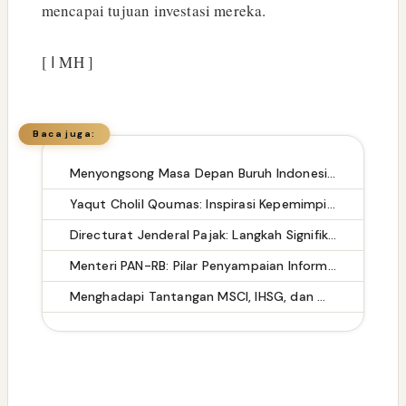
mencapai tujuan investasi mereka.
[ ا MH ]
Baca juga:
Menyongsong Masa Depan Buruh Indonesia dengan Optimisme dan Inspirasi
Yaqut Cholil Qoumas: Inspirasi Kepemimpinan dan Ketaatan
Directurat Jenderal Pajak: Langkah Signifikan Menuju Kepatuhan Pajak
Menteri PAN-RB: Pilar Penyampaian Informasi yang Akurat untuk Masyarakat
Menghadapi Tantangan MSCI, IHSG, dan Masa Depan Ekonomi Indonesia