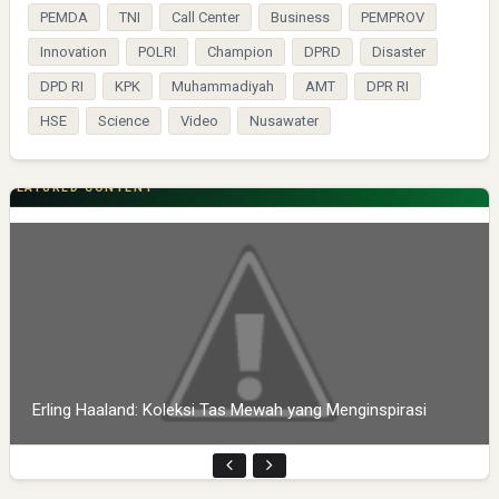
PEMDA
TNI
Call Center
Business
PEMPROV
Innovation
POLRI
Champion
DPRD
Disaster
DPD RI
KPK
Muhammadiyah
AMT
DPR RI
HSE
Science
Video
Nusawater
FEATURED CONTENT
Erling Haaland: Koleksi Tas Mewah yang Menginspirasi