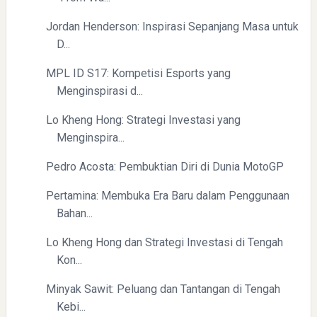
Yaqut Cholil Qoumas: Kisah Inspiratif di Balik Kasus Hukum
Jordan Henderson: Inspirasi Sepanjang Masa untuk
D...
MPL ID S17: Kompetisi Esports yang
Menginspirasi d...
Lo Kheng Hong: Strategi Investasi yang
Menginspira...
Mengenal Dampak Kenaikan Suku Bunga terhadap Bitcoin
(BTC) dan Ekonomi Global
Pedro Acosta: Pembuktian Diri di Dunia MotoGP
Pertamina: Membuka Era Baru dalam Penggunaan
Bahan...
Lo Kheng Hong dan Strategi Investasi di Tengah
Kon...
Minyak Sawit: Peluang dan Tantangan di Tengah
Yaqut Cholil Qoumas: Kisah Inspiratif di Balik Kasus Hukum
Kebi...