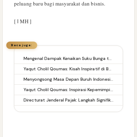
peluang baru bagi masyarakat dan bisnis.
[ ا MH ]
Baca juga:
Mengenal Dampak Kenaikan Suku Bunga terhadap Bitcoin (BTC) dan Ekonomi Global
Yaqut Cholil Qoumas: Kisah Inspiratif di Balik Kasus Hukum
Menyongsong Masa Depan Buruh Indonesia dengan Optimisme dan Inspirasi
Yaqut Cholil Qoumas: Inspirasi Kepemimpinan dan Ketaatan
Directurat Jenderal Pajak: Langkah Signifikan Menuju Kepatuhan Pajak