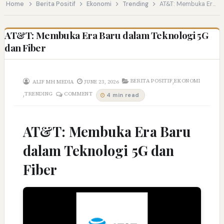
Home
Berita Positif
Ekonomi
Trending
AT&T: Membuka Era Baru dalam Teknologi 5G dan Fiber
AT&T: Membuka Era Baru dalam Teknologi 5G
dan Fiber
,
BERITA POSITIF
EKONOMI
ALIF MH MEDIA
JUNE 23, 2026
,
TRENDING
COMMENT
4 min read
AT&T: Membuka Era Baru
dalam Teknologi 5G dan
Fiber