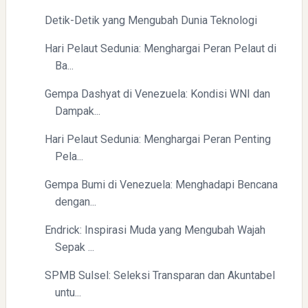
Detik-Detik yang Mengubah Dunia Teknologi
Hari Pelaut Sedunia: Menghargai Peran Pelaut di
Ba...
Gempa Dashyat di Venezuela: Kondisi WNI dan
Menyongsong Masa Depan Buruh Indonesia dengan
Dampak...
Optimisme dan Inspirasi
Hari Pelaut Sedunia: Menghargai Peran Penting
Pela...
Gempa Bumi di Venezuela: Menghadapi Bencana
dengan...
Endrick: Inspirasi Muda yang Mengubah Wajah
Yaqut Cholil Qoumas: Inspirasi Kepemimpinan dan
Sepak ...
Ketaatan
SPMB Sulsel: Seleksi Transparan dan Akuntabel
untu...