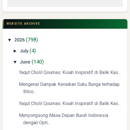
CSR di Tuban: PT ACS Bekali Petani Sambongrejo Kelola
Hasil Panen
WEBSITE ARCHIVE
(798)
2026
▼
(4)
July
►
(140)
June
▼
Yaqut Cholil Qoumas: Kisah Inspiratif di Balik Kas...
Swiss German University Raih Peringkat #1 Global untuk
Non-Academic Prominence Versi EduRank 2026
Mengenal Dampak Kenaikan Suku Bunga terhadap
Bitco...
Yaqut Cholil Qoumas: Kisah Inspiratif di Balik Kas...
Menyongsong Masa Depan Buruh Indonesia
dengan Opti...