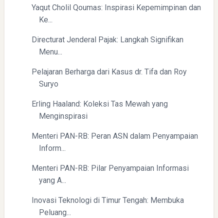
Yaqut Cholil Qoumas: Inspirasi Kepemimpinan dan
Yaqut Cholil Qoumas: Kisah Inspiratif di Balik Kasus Hukum
Ke...
Directurat Jenderal Pajak: Langkah Signifikan
Menu...
Pelajaran Berharga dari Kasus dr. Tifa dan Roy
Suryo
Mengenal Dampak Kenaikan Suku Bunga terhadap Bitcoin
Erling Haaland: Koleksi Tas Mewah yang
(BTC) dan Ekonomi Global
Menginspirasi
Menteri PAN-RB: Peran ASN dalam Penyampaian
Inform...
Menteri PAN-RB: Pilar Penyampaian Informasi
yang A...
Inovasi Teknologi di Timur Tengah: Membuka
Yaqut Cholil Qoumas: Kisah Inspiratif di Balik Kasus Hukum
Peluang...