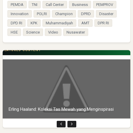
PEMDA
TNI
Call Center
Business
PEMPROV
Innovation
POLRI
Champion
DPRD
Disaster
DPD RI
KPK
Muhammadiyah
AMT
DPR RI
HSE
Science
Video
Nusawater
FEATURED CONTENT
Erling Haaland: Koleksi Tas Mewah yang Menginspirasi