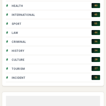
#
80
HEALTH
#
65
INTERNATIONAL
#
55
SPORT
#
44
LAW
#
36
CRIMINAL
#
34
HISTORY
#
28
CULTURE
#
27
TOURISM
#
15
INCIDENT