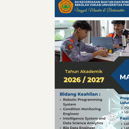
Pelajaran Berharg
Erling Haaland: 
Menteri PAN-RB:
Menteri PAN-RB: 
Inovasi Teknolog
Detik-Detik yan
Hari Pelaut Sedu
Gempa Dashyat d
Hari Pelaut Sedu