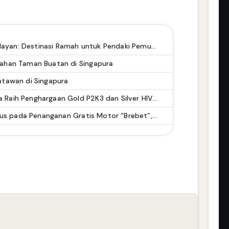
Keindahan Gunung Papandayan: Destinasi Ramah untuk Pendaki Pemula, Tapi Pendaki Masih Buang Sampah Sembarangan
dahan Taman Buatan di Singapura
atawan di Singapura
PT Adiguna Cakra Semesta Raih Penghargaan Gold P2K3 dan Silver HIV/AIDS Tingkat Provinsi Banten 2026
Emil Dardak Klarifikasi: Fokus pada Penanganan Gratis Motor “Brebet”, Bukan Imbauan Gunakan Pertalite