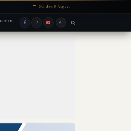
Sunday, 9 August
OURISM
si EduRank