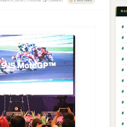
,
,
2 min read
PEMPROV
SPORT
TOURISM
COMMENT
MA
#
#
#
#
#
#
#
#
#
#