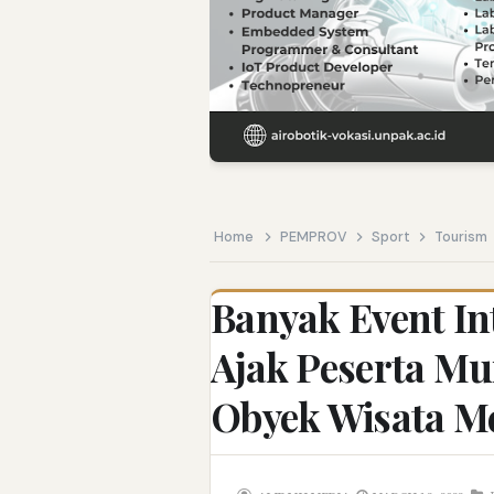
Gempa Bumi di V
Endrick: Inspira
SPMB Sulsel: Sel
Kecerdasan Buat
Kisah Kenny McL
Home
PEMPROV
Sport
Tourism
Pemerintah Perk
Banyak Event In
Pembukaan PLP K
Ajak Peserta M
Obyek Wisata M