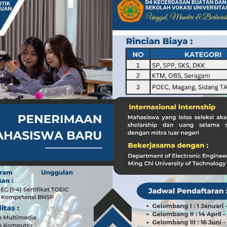
a dari Kasus dr. Tifa dan Roy Suryo
Koleksi Tas Mewah yang Menginspirasi
 Peran ASN dalam Penyampaian Informasi yang Akurat
Pilar Penyampaian Informasi yang Akurat untuk Masyarakat
i di Timur Tengah: Membuka Peluang Baru
g Mengubah Dunia Teknologi
nia: Menghargai Peran Pelaut di Balik Kemakmuran Bangsa
i Venezuela: Kondisi WNI dan Dampak Global
nia: Menghargai Peran Penting Pelaut dalam Perekonomian Global