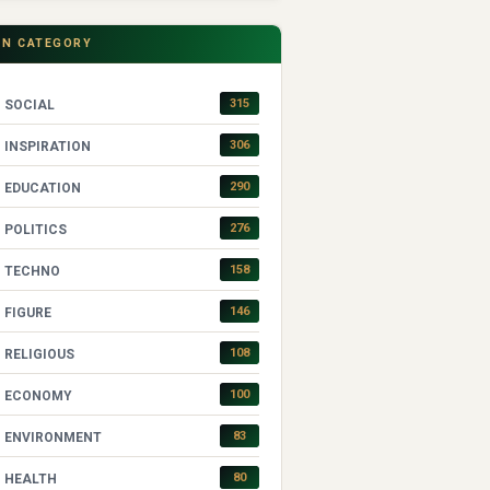
IN CATEGORY
315
SOCIAL
306
INSPIRATION
290
EDUCATION
276
POLITICS
158
TECHNO
146
FIGURE
108
RELIGIOUS
100
ECONOMY
83
ENVIRONMENT
80
HEALTH