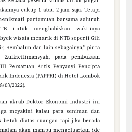
jak kepada peserta Munas untuk jangan
kannya cukup 1 atau 2 jam saja. Tetapi
 menikmati pertemuan bersama seluruh
TB untuk menghabiskan waktunya
yek wisata menarik di NTB seperti Gili
, Sembalun dan lain sebagainya,” pinta
 Zulkieflimansyah, pada pembukaan
II Persatuan Artis Penyanyi Pencipta
lik Indonesia (PAPPRI) di Hotel Lombok
8/03/2022).
paan akrab Doktor Ekonomi Industri ini
uga meyakini kalau para seniman dan
k betah diatas ruangan tapi jika berada
g malam akan mampu mengeluarkan ide