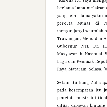
“Karena itu saya menga
berlama-lama melaksana
yang lebih lama yakni
peserta Munas di N
mengunjungi sejumlah ob
Trawangan, Meno dan Air
Gubernur NTB Dr. H.
Musyawarah Nasional VI
Lagu dan Pemusik Repub
Raya, Mataram, Selasa, (0
Selain itu Bang Zul sa
pada kesempatan itu j
pencipta musik ini tida
diluar dibawah bintan