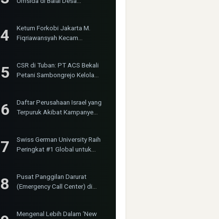
Umsida di Balai Desa
Sumurgayam Resmi Digelar
Ketum Forkobi Jakarta M.
Fiqriawansyah Kecam
Tindakan Represif dan
Premanisme Terhadap Aktivis
CSR di Tuban: PT ACS Bekali
Bima Jakarta
Petani Sambongrejo Kelola
Hasil Panen
Daftar Perusahaan Israel yang
Terpuruk Akibat Kampanye
Boikot Internasional
Swiss German University Raih
Peringkat #1 Global untuk
Non-Academic Prominence
Versi EduRank 2026
Pusat Panggilan Darurat
(Emergency Call Center) di
Kabupaten Karawang
Mengenal Lebih Dalam ‘New