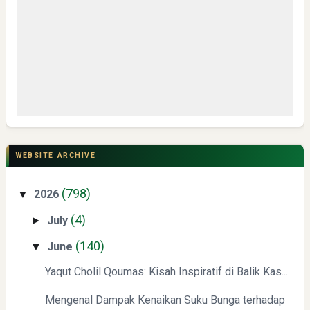
Non-Academic Prominence Versi EduRank 2026
Yaqut Cholil Qoumas: Kisah Inspiratif di Balik Kasus Hukum
WEBSITE ARCHIVE
(798)
2026
▼
(4)
July
►
(140)
June
▼
Yaqut Cholil Qoumas: Kisah Inspiratif di Balik Kas...
Mengenal Dampak Kenaikan Suku Bunga terhadap Bitcoin
(BTC) dan Ekonomi Global
Mengenal Dampak Kenaikan Suku Bunga terhadap