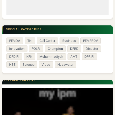
SPECIAL CATEGORIES
PEMDA
TNI
Call Center
Business
PEMPROV
Innovation
POLRI
Champion
DPRD
Disaster
DPD RI
KPK
Muhammadiyah
AMT
DPR RI
HSE
Science
Video
Nusawater
FEATURED CONTENT