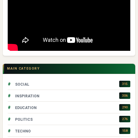
MAIN CATEGORY
#
315
SOCIAL
#
306
INSPIRATION
#
290
EDUCATION
#
276
POLITICS
#
158
TECHNO