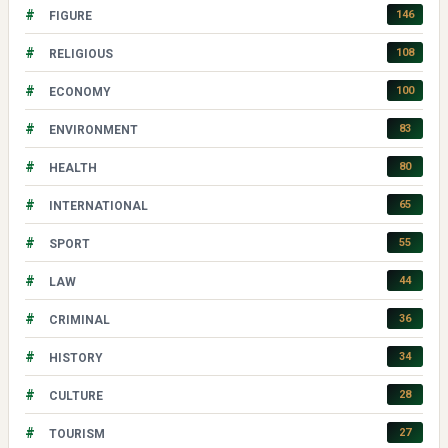
#
146
FIGURE
#
108
RELIGIOUS
#
100
ECONOMY
#
83
ENVIRONMENT
#
80
HEALTH
#
65
INTERNATIONAL
#
55
SPORT
#
44
LAW
#
36
CRIMINAL
#
34
HISTORY
#
28
CULTURE
#
27
TOURISM