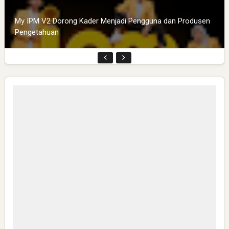
My IPM V2 Dorong Kader Menjadi Pengguna dan Produsen
Pengetahuan
CSR di Tuban: PT ACS Bekali Petani Sambongrejo Kelola
Hasil Panen
Swiss German University Raih Peringkat #1 Global untuk