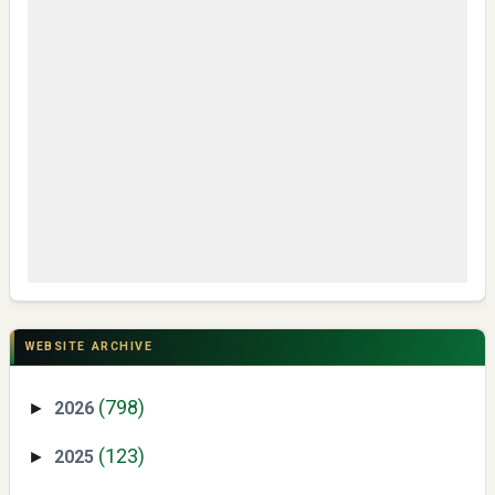
My IPM V2 Dorong Kader Menjadi Pengguna dan Produsen
Pengetahuan
CSR di Tuban: PT ACS Bekali Petani Sambongrejo Kelola
Hasil Panen
WEBSITE ARCHIVE
(798)
2026
►
(123)
2025
►