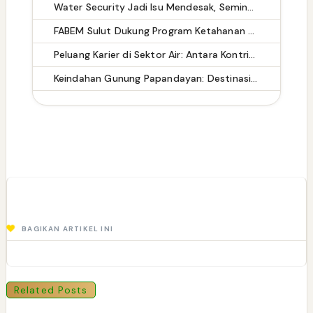
Water Security Jadi Isu Mendesak, Seminar WaterTalk 2025 Tekankan Kolaborasi dan Solusi Nyata
FABEM Sulut Dukung Program Ketahanan Pangan Presiden Prabowo dan Gerakan FABEM Pusat
Peluang Karier di Sektor Air: Antara Kontribusi Sosial dan Prospek Profesional
Keindahan Gunung Papandayan: Destinasi Ramah untuk Pendaki Pemula, Tapi Pendaki Masih Buang Sampah Sembarangan
BAGIKAN ARTIKEL INI
Related Posts