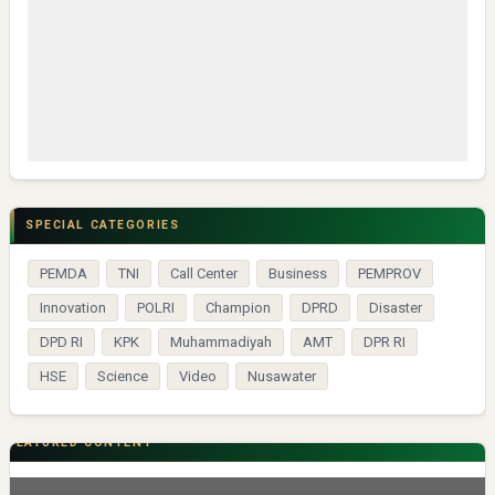
SPECIAL CATEGORIES
PEMDA
TNI
Call Center
Business
PEMPROV
Innovation
POLRI
Champion
DPRD
Disaster
DPD RI
KPK
Muhammadiyah
AMT
DPR RI
HSE
Science
Video
Nusawater
FEATURED CONTENT