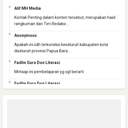
Alif MH Media
Kontak Penting dalam konten tersebut, merupakan hasil
rangkuman dari Tim Redaksi …
Anonymous
Yaqut Cholil Qoumas: Inspirasi Kepemimpinan dan
Apakah ini sdh terkoneksi keseluruh kabupaten kota
Ketaatan
diseluruh provinsi Papua Bara …
Fadlin Guru Don Literasi
Mntaap ini pembelajaran yg sgt berarti
Fadlin Guru Don Literasi
Mantap ini pembelajaran yg berharga
Directurat Jenderal Pajak: Langkah Signifikan Menuju
Kepatuhan Pajak
Fadlin Guru Don Literasi
Mantaaaap
Anonymous