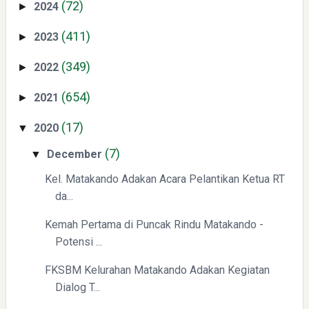
(72)
2024
►
Swiss German University Raih Peringkat #1 Global untuk
(411)
2023
►
Non-Academic Prominence Versi EduRank 2026
(349)
2022
►
(654)
2021
►
(17)
2020
▼
(7)
December
▼
Yaqut Cholil Qoumas: Kisah Inspiratif di Balik Kasus Hukum
Kel. Matakando Adakan Acara Pelantikan Ketua RT
da...
Kemah Pertama di Puncak Rindu Matakando -
Potensi ...
FKSBM Kelurahan Matakando Adakan Kegiatan
Dialog T...
Mengenal Dampak Kenaikan Suku Bunga terhadap Bitcoin