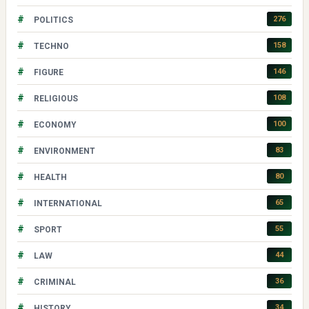
#
276
POLITICS
#
158
TECHNO
#
146
FIGURE
#
108
RELIGIOUS
#
100
ECONOMY
#
83
ENVIRONMENT
#
80
HEALTH
#
65
INTERNATIONAL
#
55
SPORT
#
44
LAW
#
36
CRIMINAL
#
34
HISTORY