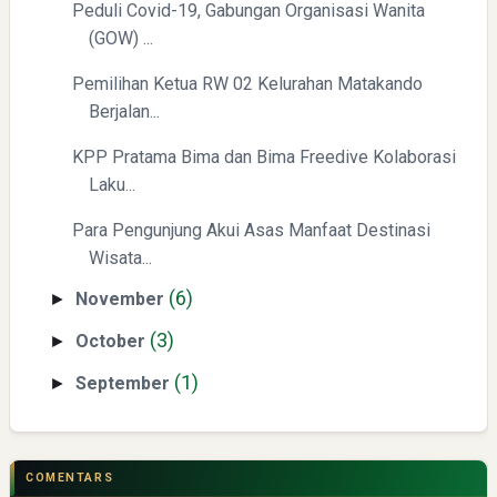
(BTC) dan Ekonomi Global
Peduli Covid-19, Gabungan Organisasi Wanita
(GOW) ...
Pemilihan Ketua RW 02 Kelurahan Matakando
Berjalan...
KPP Pratama Bima dan Bima Freedive Kolaborasi
Laku...
Para Pengunjung Akui Asas Manfaat Destinasi
Yaqut Cholil Qoumas: Kisah Inspiratif di Balik Kasus Hukum
Wisata...
(6)
November
►
(3)
October
►
(1)
September
►
Menyongsong Masa Depan Buruh Indonesia dengan
Optimisme dan Inspirasi
COMENTARS