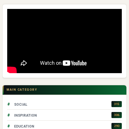
MAIN CATEGORY
#
315
SOCIAL
#
306
INSPIRATION
#
290
EDUCATION