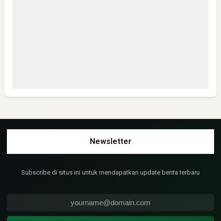
Bisa Kirim Link WA group NHN-K3 JATENG 1 ?
Anonymous
Mantap,semoga sukses semua dan Safely
Pelajaran Berharga dari Kasus dr. Tifa dan Roy Suryo
Anonymous
Sangat layak untuk mendapat bantuan yg seperti ini
Subscribe di situs ini untuk mendapatkan update berita terbaru