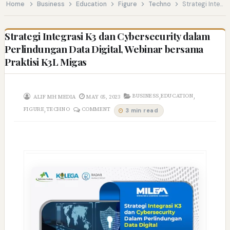
Home
Business
Education
Figure
Techno
Strategi Integrasi K3 dan Cybersecurity dalam Perlindungan Data Digital, Webinar bersama Praktisi K3L Migas
Strategi Integrasi K3 dan Cybersecurity dalam
Perlindungan Data Digital, Webinar bersama
Praktisi K3L Migas
,
,
BUSINESS
EDUCATION
ALIF MH MEDIA
MAY 05, 2023
,
FIGURE
TECHNO
COMMENT
3 min read