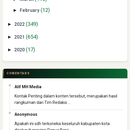
Directurat Jenderal Pajak: Langkah Signifikan Menuju
Kepatuhan Pajak
(12)
February
►
(349)
2022
►
(654)
2021
►
(17)
2020
►
Pelajaran Berharga dari Kasus dr. Tifa dan Roy Suryo
COMENTARS
Alif MH Media
Kontak Penting dalam konten tersebut, merupakan hasil
rangkuman dari Tim Redaksi …
Anonymous
Apakah ini sdh terkoneksi keseluruh kabupaten kota
Erling Haaland: Koleksi Tas Mewah yang Menginspirasi