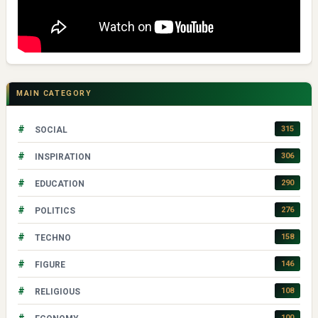
MAIN CATEGORY
#
315
SOCIAL
#
306
INSPIRATION
#
290
EDUCATION
#
276
POLITICS
#
158
TECHNO
#
146
FIGURE
#
108
RELIGIOUS
100