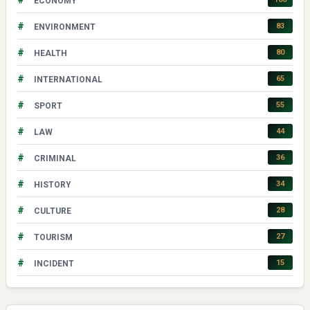
#
ECONOMY
#
83
ENVIRONMENT
#
80
HEALTH
#
65
INTERNATIONAL
#
55
SPORT
#
44
LAW
#
36
CRIMINAL
#
34
HISTORY
#
28
CULTURE
#
27
TOURISM
#
15
INCIDENT