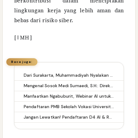
berkontribusi dalam menciptakan
lingkungan kerja yang lebih aman dan
bebas dari risiko siber.
[
ا
MH ]
Baca juga:
Dari Surakarta, Muhammadiyah Nyalakan Gerakan Dakwah Digital yang Mencerahkan
Mengenal Sosok Medi Sumaedi, S.H.: Direktur Eksekutif KADIN Tangsel dengan Rekam Jejak Kepemimpinan Lintas Sektor
Manfaatkan Ngabuburit, Webinar AI untuk K3 Hadirkan 5 Platform Digital yang Bisa Diakses Gratis
Pendaftaran PMB Sekolah Vokasi Universitas Pakuan 2026/2027 Dibuka, Kuliah Bisa Dicicil Rp900 Ribu per Bulan
Jangan Lewatkan! Pendaftaran D4 AI & Robotik Universitas Pakuan Bisa Dapat Full Scholarship Magang ke Taiwan!