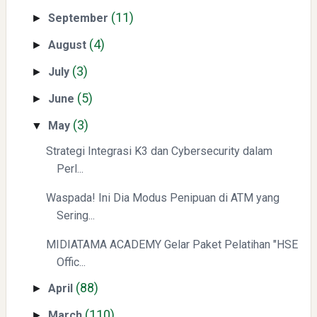
(11)
September
►
Menyongsong Masa Depan Buruh Indonesia dengan
(4)
August
►
Optimisme dan Inspirasi
(3)
July
►
(5)
June
►
(3)
May
▼
Strategi Integrasi K3 dan Cybersecurity dalam
Perl...
Yaqut Cholil Qoumas: Inspirasi Kepemimpinan dan
Ketaatan
Waspada! Ini Dia Modus Penipuan di ATM yang
Sering...
MIDIATAMA ACADEMY Gelar Paket Pelatihan "HSE
Offic...
(88)
April
►
(110)
March
►