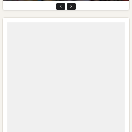
Swiss German University Raih Peringkat #1 Global untuk
Non-Academic Prominence Versi EduRank 2026
Yaqut Cholil Qoumas: Kisah Inspiratif di Balik Kasus Hukum