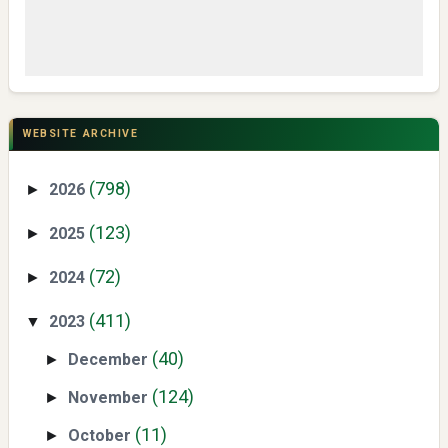
Mengenal Dampak Kenaikan Suku Bunga terhadap Bitcoin
(BTC) dan Ekonomi Global
WEBSITE ARCHIVE
(798)
2026
►
(123)
2025
►
(72)
2024
►
(411)
2023
▼
Yaqut Cholil Qoumas: Kisah Inspiratif di Balik Kasus Hukum
(40)
December
►
(124)
November
►
(11)
October
►