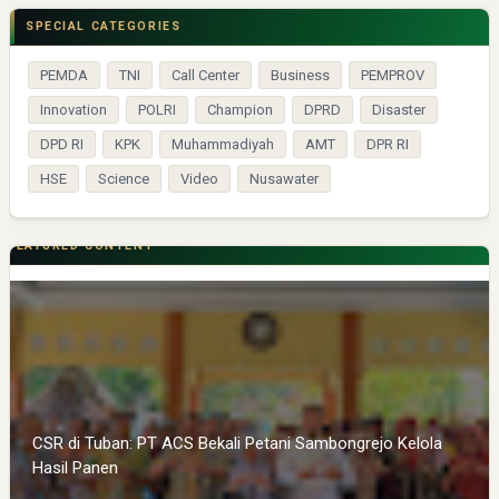
SPECIAL CATEGORIES
PEMDA
TNI
Call Center
Business
PEMPROV
Innovation
POLRI
Champion
DPRD
Disaster
DPD RI
KPK
Muhammadiyah
AMT
DPR RI
HSE
Science
Video
Nusawater
FEATURED CONTENT
CSR di Tuban: PT ACS Bekali Petani Sambongrejo Kelola
Hasil Panen