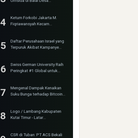
Umsida di Balai Desa
Sumurgayam Resmi Digelar
Ketum Forkobi Jakarta M.
Fiqriawansyah Kecam
Tindakan Represif dan
Premanisme Terhadap Aktivis
Daftar Perusahaan Israel yang
Bima Jakarta
Terpuruk Akibat Kampanye
Boikot Internasional
Swiss German University Raih
Peringkat #1 Global untuk
Non-Academic Prominence
Versi EduRank 2026
Mengenal Dampak Kenaikan
Suku Bunga terhadap Bitcoin
(BTC) dan Ekonomi Global
Logo / Lambang Kabupaten
Kutai Timur - Latar
(Background) Putih &
Transparent (PNG)
CSR di Tuban: PT ACS Bekali