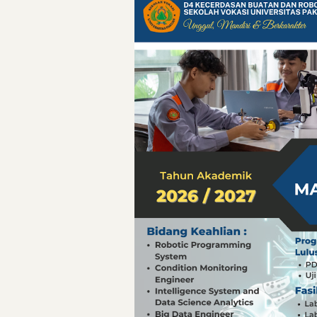
Pelajaran Berharg
Erling Haaland: 
Menteri PAN-RB:
Menteri PAN-RB: 
Inovasi Teknolog
Detik-Detik yan
Hari Pelaut Sedu
Gempa Dashyat d
Hari Pelaut Sedu