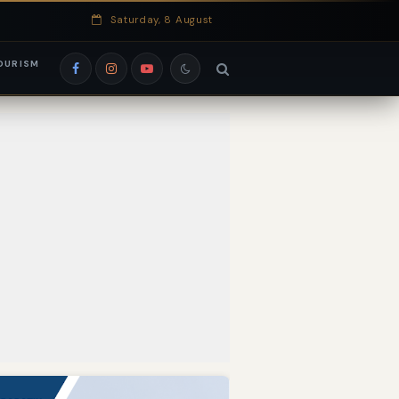
Saturday, 8 August
OURISM
si EduRank