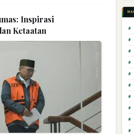
MA
mas: Inspirasi
an Ketaatan
#
#
#
#
#
#
#
#
#
#