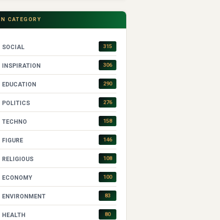
IN CATEGORY
315
SOCIAL
306
INSPIRATION
290
EDUCATION
276
POLITICS
158
TECHNO
146
FIGURE
108
RELIGIOUS
100
ECONOMY
83
ENVIRONMENT
80
HEALTH