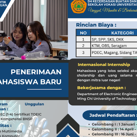
a dari Kasus dr. Tifa dan Roy Suryo
Koleksi Tas Mewah yang Menginspirasi
 Peran ASN dalam Penyampaian Informasi yang Akurat
Pilar Penyampaian Informasi yang Akurat untuk Masyarakat
i di Timur Tengah: Membuka Peluang Baru
g Mengubah Dunia Teknologi
nia: Menghargai Peran Pelaut di Balik Kemakmuran Bangsa
i Venezuela: Kondisi WNI dan Dampak Global
nia: Menghargai Peran Penting Pelaut dalam Perekonomian Global