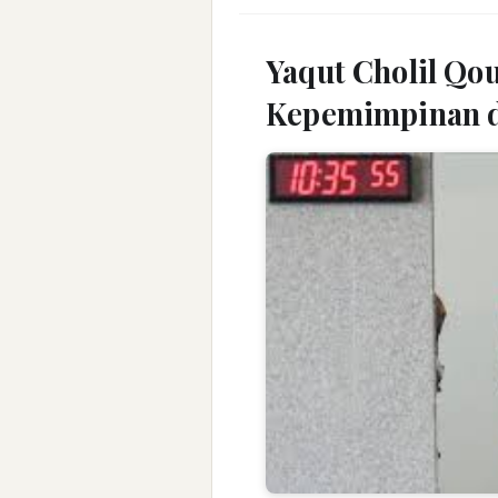
Yaqut Cholil Qou
Kepemimpinan d