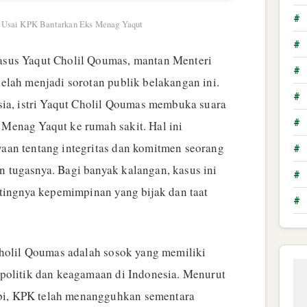
#
ra Usai KPK Bantarkan Eks Menag Yaqut
#
us Yaqut Cholil Qoumas, mantan Menteri
#
elah menjadi sorotan publik belakangan ini.
#
sia, istri Yaqut Cholil Qoumas membuka suara
#
Menag Yaqut ke rumah sakit. Hal ini
aan tentang integritas dan komitmen seorang
#
tugasnya. Bagi banyak kalangan, kasus ini
#
ntingnya kepemimpinan yang bijak dan taat
#
Cholil Qoumas adalah sosok yang memiliki
politik dan keagamaan di Indonesia. Menurut
, KPK telah menangguhkan sementara