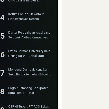
Umsida di Balai Desa
Sumurgayam Resmi Digelar
Ketum Forkobi Jakarta M.
Fiqriawansyah Kecam
Tindakan Represif dan
Premanisme Terhadap Aktivis
Daftar Perusahaan Israel yang
Bima Jakarta
Terpuruk Akibat Kampanye
Boikot Internasional
Swiss German University Raih
Peringkat #1 Global untuk
Non-Academic Prominence
Versi EduRank 2026
Mengenal Dampak Kenaikan
Suku Bunga terhadap Bitcoin
(BTC) dan Ekonomi Global
Logo / Lambang Kabupaten
Kutai Timur - Latar
(Background) Putih &
Transparent (PNG)
CSR di Tuban: PT ACS Bekali