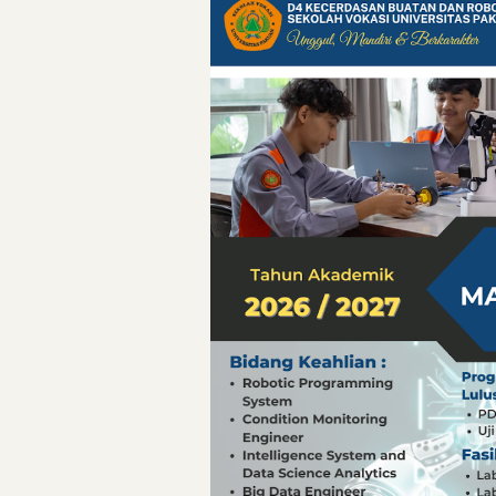
Pelajaran Berharg
Erling Haaland: 
Menteri PAN-RB:
Menteri PAN-RB: 
Inovasi Teknolog
Detik-Detik yan
Hari Pelaut Sedu
Gempa Dashyat d
Hari Pelaut Sedu