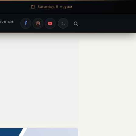
Saturday, 8 August
OURISM
si EduRank