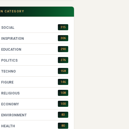
IN CATEGORY
315
SOCIAL
306
INSPIRATION
290
EDUCATION
276
POLITICS
158
TECHNO
146
FIGURE
108
RELIGIOUS
100
ECONOMY
83
ENVIRONMENT
80
HEALTH