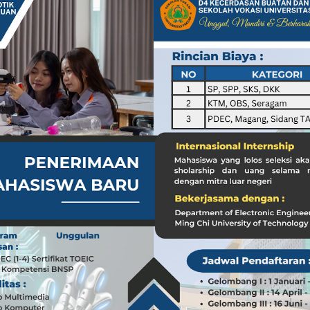
a dari Kasus dr. Tifa dan Roy Suryo
Koleksi Tas Mewah yang Menginspirasi
 Peran ASN dalam Penyampaian Informasi yang Akurat
Pilar Penyampaian Informasi yang Akurat untuk Masyarakat
i di Timur Tengah: Membuka Peluang Baru
g Mengubah Dunia Teknologi
nia: Menghargai Peran Pelaut di Balik Kemakmuran Bangsa
i Venezuela: Kondisi WNI dan Dampak Global
nia: Menghargai Peran Penting Pelaut dalam Perekonomian Global