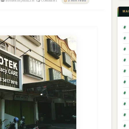
,
3 min read
BUSINESS
HEALTH
COMMENT
MA
#
#
#
#
#
#
#
#
#
#