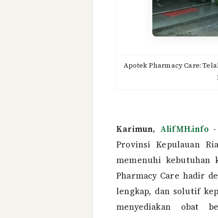
Apotek Pharmacy Care: Tela
Karimun,
AlifMH.info
-
Provinsi Kepulauan Ri
memenuhi kebutuhan k
Pharmacy Care hadir d
lengkap, dan solutif k
menyediakan obat be