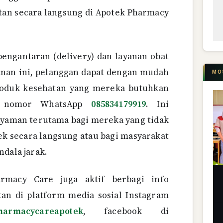
tan secara langsung di Apotek Pharmacy
pengantaran (delivery) dan layanan obat
anan ini, pelanggan dapat dengan mudah
MO
oduk kesehatan yang mereka butuhkan
i nomor WhatsApp
085834179919
. Ini
nyaman terutama bagi mereka yang tidak
k secara langsung atau bagi masyarakat
ndala jarak.
armacy Care juga aktif berbagi info
tan di platform media sosial Instagram
harmacycareapotek
, facebook di