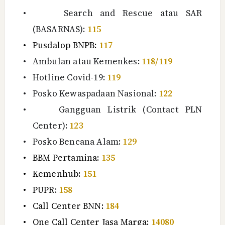
•
Search and Rescue atau SAR
(BASARNAS):
115
•
Pusdalop BNPB:
117
•
Ambulan atau Kemenkes:
118/119
•
Hotline Covid-19:
119
•
Posko Kewaspadaan Nasional:
122
•
Gangguan Listrik (Contact PLN
Center):
123
•
Posko Bencana Alam:
129
•
BBM Pertamina:
135
•
Kemenhub:
151
•
PUPR:
158
•
Call Center BNN:
184
•
One Call Center Jasa Marga:
14080