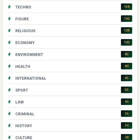
#
158
TECHNO
#
146
FIGURE
#
108
RELIGIOUS
#
100
ECONOMY
#
83
ENVIRONMENT
#
80
HEALTH
#
65
INTERNATIONAL
#
55
SPORT
#
44
LAW
#
36
CRIMINAL
#
34
HISTORY
#
28
CULTURE