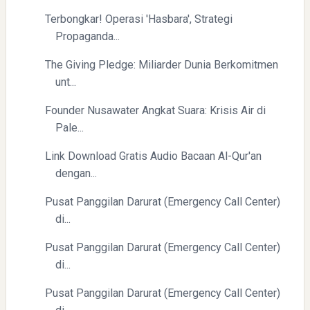
Terbongkar! Operasi 'Hasbara', Strategi
Propaganda...
The Giving Pledge: Miliarder Dunia Berkomitmen
unt...
Founder Nusawater Angkat Suara: Krisis Air di
Yaqut Cholil Qoumas: Kisah Inspiratif di Balik Kasus Hukum
Pale...
Link Download Gratis Audio Bacaan Al-Qur'an
dengan...
Pusat Panggilan Darurat (Emergency Call Center)
di...
Menyongsong Masa Depan Buruh Indonesia dengan
Pusat Panggilan Darurat (Emergency Call Center)
Optimisme dan Inspirasi
di...
Pusat Panggilan Darurat (Emergency Call Center)