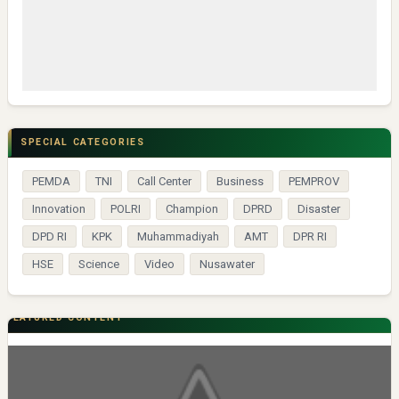
SPECIAL CATEGORIES
PEMDA
TNI
Call Center
Business
PEMPROV
Innovation
POLRI
Champion
DPRD
Disaster
DPD RI
KPK
Muhammadiyah
AMT
DPR RI
HSE
Science
Video
Nusawater
FEATURED CONTENT