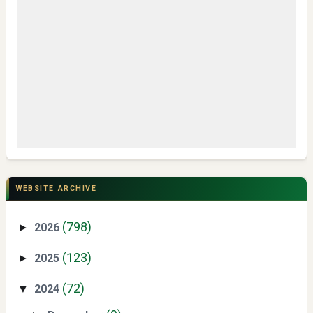
My IPM V2 Dorong Kader Menjadi Pengguna dan Produsen
Pengetahuan
CSR di Tuban: PT ACS Bekali Petani Sambongrejo Kelola
Hasil Panen
WEBSITE ARCHIVE
(798)
2026
►
(123)
2025
►
(72)
2024
▼
Swiss German University Raih Peringkat #1 Global untuk