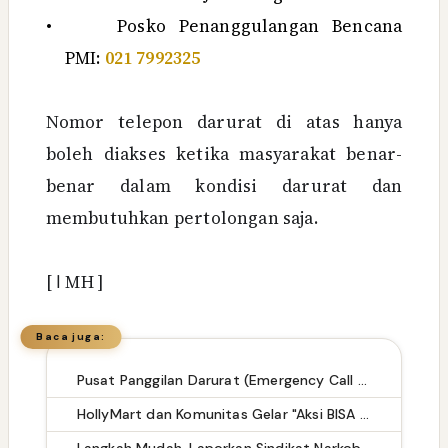
•
Posko Penanggulangan Bencana
PMI:
021 7992325
Nomor telepon darurat di atas hanya
boleh diakses ketika masyarakat benar-
benar dalam kondisi darurat dan
membutuhkan pertolongan saja.
[
ا
MH ]
Baca juga:
Pusat Panggilan Darurat (Emergency Call Center) di Kabupaten Lampung Tengah
HollyMart dan Komunitas Gelar "Aksi BISA Bersih" di Pantai Amahami
Langkah Mudah, Laporkan Sindikat Narkoba dengan Aman: Call Center hingga Formulir Online