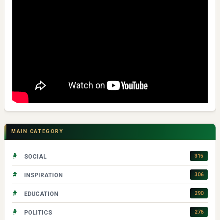
MAIN CATEGORY
#
315
SOCIAL
#
306
INSPIRATION
#
290
EDUCATION
#
276
POLITICS