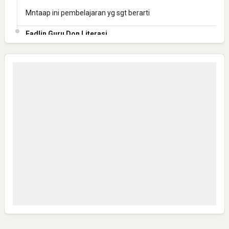
Mntaap ini pembelajaran yg sgt berarti
Fadlin Guru Don Literasi
Mantap ini pembelajaran yg berharga
Fadlin Guru Don Literasi
Mantaaaap
Anonymous
Bisa Kirim Link WA group NHN-K3 JATENG 1 ?
Anonymous
Mantap,semoga sukses semua dan Safely
Anonymous
Sangat layak untuk mendapat bantuan yg seperti ini