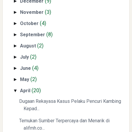
(9)
December
►
Non-Academic Prominence Versi EduRank 2026
(3)
November
►
(4)
October
►
(8)
September
►
(2)
August
►
(2)
July
►
Yaqut Cholil Qoumas: Kisah Inspiratif di Balik Kasus Hukum
(4)
June
►
(2)
May
►
(20)
April
▼
Dugaan Rekayasa Kasus Pelaku Pencuri Kambing
Kepad...
Mengenal Dampak Kenaikan Suku Bunga terhadap Bitcoin
Temukan Sumber Terpercaya dan Menarik di
(BTC) dan Ekonomi Global
alifmh.co...