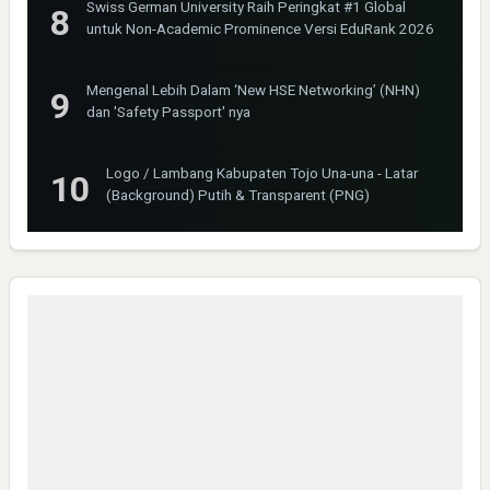
Swiss German University Raih Peringkat #1 Global
untuk Non-Academic Prominence Versi EduRank 2026
Mengenal Lebih Dalam ‘New HSE Networking’ (NHN)
dan 'Safety Passport' nya
Logo / Lambang Kabupaten Tojo Una-una - Latar
(Background) Putih & Transparent (PNG)