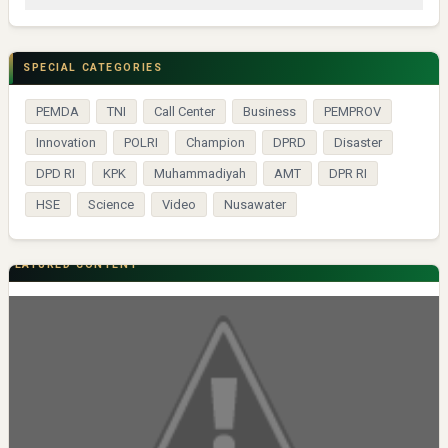
SPECIAL CATEGORIES
PEMDA
TNI
Call Center
Business
PEMPROV
Innovation
POLRI
Champion
DPRD
Disaster
DPD RI
KPK
Muhammadiyah
AMT
DPR RI
HSE
Science
Video
Nusawater
FEATURED CONTENT