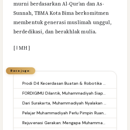
murni berdasarkan Al-Qur’an dan As-
Sunnah, TBMA Kota Bima berkomitmen
membentuk generasi muslimah unggul,
berdedikasi, dan berakhlak mulia.
[
ا
MH ]
Baca juga:
Prodi D4 Kecerdasan Buatan & Robotika Gelar Workshop Mobile Robot untuk Siswa SMK, Optimalkan Laboratorium untuk Pengabdian Masyarakat
FORDIGIMU Dilantik, Muhammadiyah Siapkan Pasukan Pencerah di Ruang Digital
Dari Surakarta, Muhammadiyah Nyalakan Gerakan Dakwah Digital yang Mencerahkan
Pelajar Muhammadiyah Perlu Pimpin Ruang Digital dengan Adab
Rejuvenasi Gerakan: Mengapa Muhammadiyah Menjadi Magnet Baru bagi Generasi Z Indonesia?