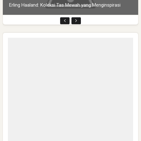
Erling Haaland: Koleksi Tas Mewah yang Menginspirasi
Pembukaan PLP Kelompok 70 Umsida di Balai Desa
Sumurgayam Resmi Digelar
My IPM V2 Dorong Kader Menjadi Pengguna dan Produsen
Pengetahuan