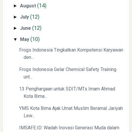
(14)
August
►
(12)
July
►
(12)
June
►
Yaqut Cholil Qoumas: Kisah Inspiratif di Balik Kasus Hukum
(10)
May
▼
Frogs Indonesia Tingkatkan Kompetensi Karyawan
den...
Frogs Indonesia Gelar Chemical Safety Training
unt...
Mengenal Dampak Kenaikan Suku Bunga terhadap Bitcoin
13 Penghargaan untuk SDIT/MTs Imam Ahmad
(BTC) dan Ekonomi Global
Kota Bima...
YMS Kota Bima Ajak Umat Muslim Beramal Jariyah
Lew...
IMSAFE.ID: Wadah Inovasi Generasi Muda dalam