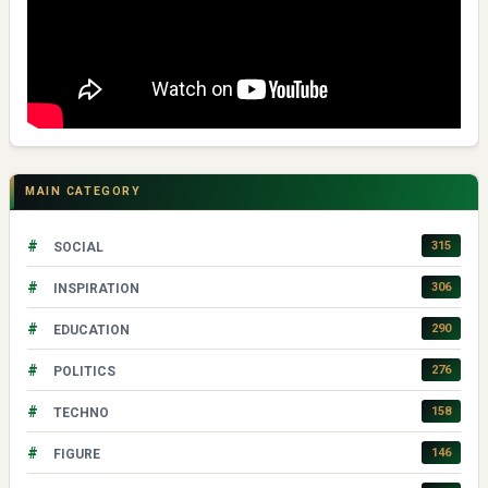
MAIN CATEGORY
#
315
SOCIAL
#
306
INSPIRATION
#
290
EDUCATION
#
276
POLITICS
#
158
TECHNO
#
146
FIGURE