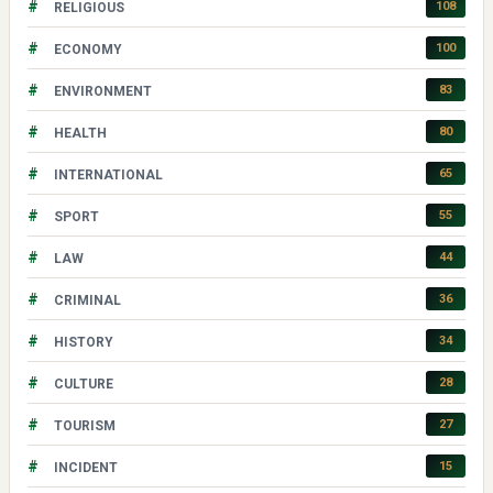
#
108
RELIGIOUS
#
100
ECONOMY
#
83
ENVIRONMENT
#
80
HEALTH
#
65
INTERNATIONAL
#
55
SPORT
#
44
LAW
#
36
CRIMINAL
#
34
HISTORY
#
28
CULTURE
#
27
TOURISM
#
15
INCIDENT