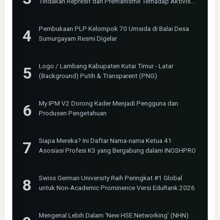
Tindakan Represif dan Premanisme Terhadap Aktivis
Bima Jakarta
Pembukaan PLP Kelompok 70 Umsida di Balai Desa
Sumurgayam Resmi Digelar
Logo / Lambang Kabupaten Kutai Timur - Latar
(Background) Putih & Transparent (PNG)
My IPM V2 Dorong Kader Menjadi Pengguna dan
Produsen Pengetahuan
Siapa Mereka? Ini Daftar Nama-nama Ketua 41
Asosiasi Profesi K3 yang Bergabung dalam INOSHPRO
Swiss German University Raih Peringkat #1 Global
untuk Non-Academic Prominence Versi EduRank 2026
Mengenal Lebih Dalam ‘New HSE Networking’ (NHN)