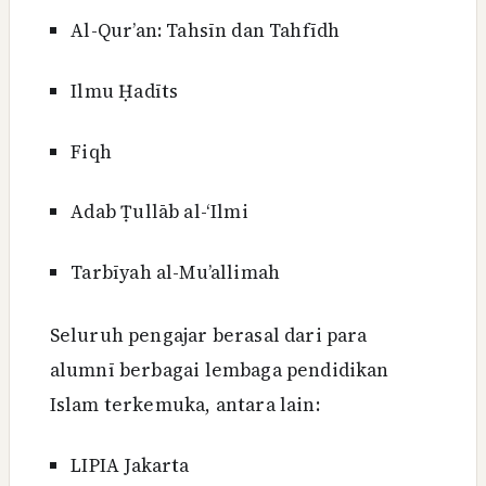
Al-Qur’an: Tahsīn dan Tahfīdh
Ilmu Ḥadīts
Fiqh
Adab Ṭullāb al-‘Ilmi
Tarbīyah al-Mu’allimah
Seluruh pengajar berasal dari para
alumnī berbagai lembaga pendidikan
Islam terkemuka, antara lain:
LIPIA Jakarta