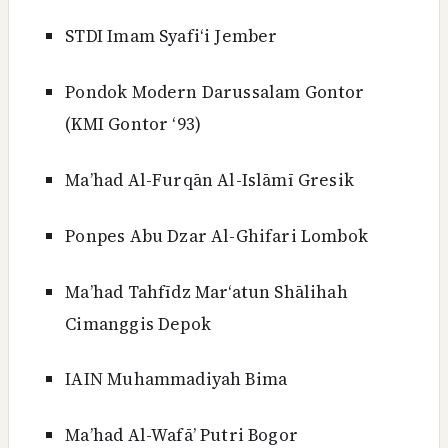
STDI Imam Syafi‘i Jember
Pondok Modern Darussalam Gontor
(KMI Gontor ‘93)
Ma’had Al-Furqān Al-Islāmī Gresik
Ponpes Abu Dzar Al-Ghifari Lombok
Ma’had Tahfīdz Mar‘atun Shālihah
Cimanggis Depok
IAIN Muhammadiyah Bima
Ma’had Al-Wafā’ Putri Bogor