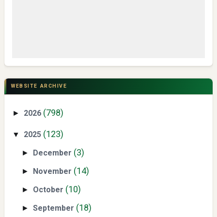
CSR di Tuban: PT ACS Bekali Petani Sambongrejo Kelola
Hasil Panen
WEBSITE ARCHIVE
(798)
2026
►
(123)
2025
▼
(3)
December
►
Swiss German University Raih Peringkat #1 Global untuk
(14)
November
►
Non-Academic Prominence Versi EduRank 2026
(10)
October
►
(18)
September
►