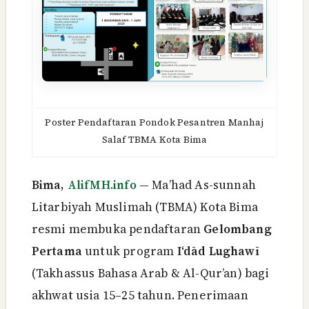
Poster Pendaftaran Pondok Pesantren Manhaj
Salaf TBMA Kota Bima
Bima,
AlifMH.info
—
Ma’had As-sunnah
Litarbiyah Muslimah (TBMA) Kota Bima
resmi membuka pendaftaran
Gelombang
Pertama
untuk program
I‘dād Lughawī
(Takhassus Bahasa Arab & Al-Qur’an) bagi
akhwat usia 15–25 tahun. Penerimaan