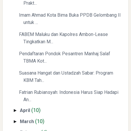
Prakt...
Imam Ahmad Kota Bima Buka PPDB Gelombang II
Yaqut Cholil Qoumas: Kisah Inspiratif di Balik Kasus Hukum
untuk ...
FABEM Maluku dan Kapolres Ambon-Lease
Tingkatkan M...
Pendaftaran Pondok Pesantren Manhaj Salaf
TBMA Kot...
Suasana Hangat dan Ustadzah Sabar: Program
Menyongsong Masa Depan Buruh Indonesia dengan
Optimisme dan Inspirasi
KBM Tah...
Fatrian Rubiansyah: Indonesia Harus Siap Hadapi
An...
(10)
April
►
(10)
March
►