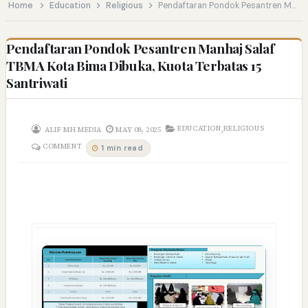
Home
Education
Religious
Pendaftaran Pondok Pesantren Manhaj Salaf TBMA Kota Bima Dibuka, Kuota Terbatas 15 Santriwati
Pendaftaran Pondok Pesantren Manhaj Salaf
TBMA Kota Bima Dibuka, Kuota Terbatas 15
Santriwati
,
EDUCATION
RELIGIOUS
ALIF MH MEDIA
MAY 08, 2025
COMMENT
1 min read