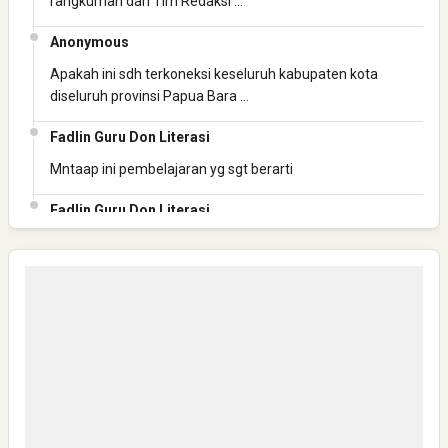
rangkuman dari Tim Redaksi …
Anonymous
Apakah ini sdh terkoneksi keseluruh kabupaten kota
diseluruh provinsi Papua Bara …
Fadlin Guru Don Literasi
Mntaap ini pembelajaran yg sgt berarti
Fadlin Guru Don Literasi
Mantap ini pembelajaran yg berharga
Fadlin Guru Don Literasi
Mantaaaap
Anonymous
Bisa Kirim Link WA group NHN-K3 JATENG 1 ?
Anonymous