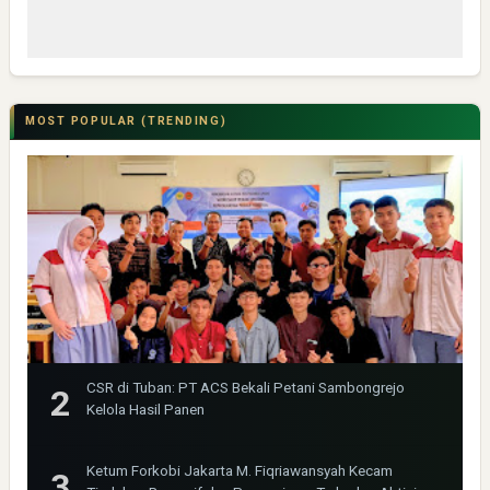
MOST POPULAR (TRENDING)
CSR di Tuban: PT ACS Bekali Petani Sambongrejo
Kelola Hasil Panen
Ketum Forkobi Jakarta M. Fiqriawansyah Kecam