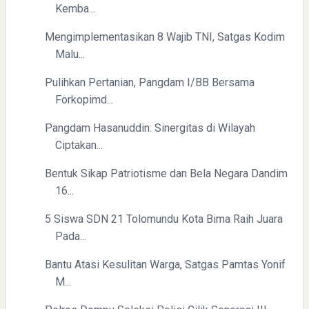
Kemba...
Mengimplementasikan 8 Wajib TNI, Satgas Kodim
Yaqut Cholil Qoumas: Inspirasi Kepemimpinan dan
Malu...
Ketaatan
Pulihkan Pertanian, Pangdam I/BB Bersama
Forkopimd...
Pangdam Hasanuddin: Sinergitas di Wilayah
Ciptakan...
Bentuk Sikap Patriotisme dan Bela Negara Dandim
Directurat Jenderal Pajak: Langkah Signifikan Menuju
16...
Kepatuhan Pajak
5 Siswa SDN 21 Tolomundu Kota Bima Raih Juara
Pada...
Bantu Atasi Kesulitan Warga, Satgas Pamtas Yonif
M...