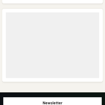
Mantap ini pembelajaran yg berharga
Fadlin Guru Don Literasi
Mantaaaap
Anonymous
Bisa Kirim Link WA group NHN-K3 JATENG 1 ?
Anonymous
Mantap,semoga sukses semua dan Safely
Anonymous
Sangat layak untuk mendapat bantuan yg seperti ini