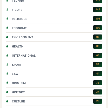
#
158
TECHNO
#
146
FIGURE
#
108
RELIGIOUS
#
100
ECONOMY
#
83
ENVIRONMENT
#
80
HEALTH
#
65
INTERNATIONAL
#
55
SPORT
#
44
LAW
#
36
CRIMINAL
#
34
HISTORY
#
28
CULTURE