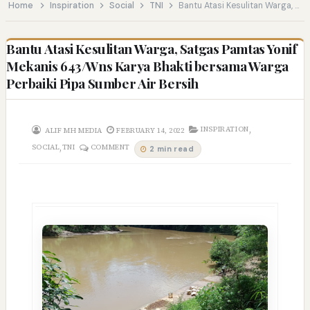
Home
Inspiration
Social
TNI
Bantu Atasi Kesulitan Warga, Satgas Pamtas Yonif Mekanis 643/Wns Karya Bhakti bersama Warga Perbaiki Pipa Sumber Air Bersih
Bantu Atasi Kesulitan Warga, Satgas Pamtas Yonif
Mekanis 643/Wns Karya Bhakti bersama Warga
Perbaiki Pipa Sumber Air Bersih
,
INSPIRATION
ALIF MH MEDIA
FEBRUARY 14, 2022
,
SOCIAL
TNI
COMMENT
2 min read