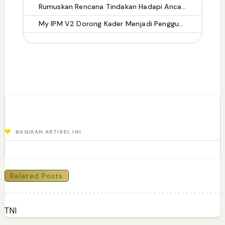
Rumuskan Rencana Tindakan Hadapi Ancaman, Kasdam XII/Tpr Pimpin Rakor Rentinkon Kotamaops TNI Wilayah Kogabwilhan I TA 2024
My IPM V2 Dorong Kader Menjadi Pengguna dan Produsen Pengetahuan
BAGIKAN ARTIKEL INI
Related Posts
TNI