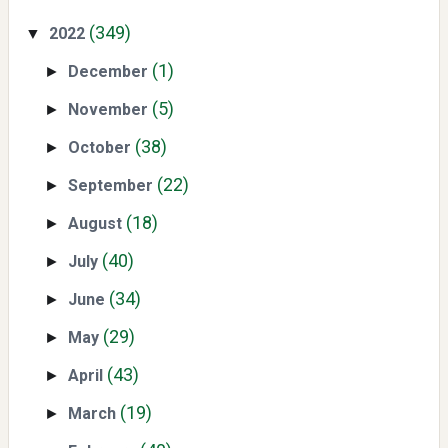
(349)
2022
▼
(1)
December
►
(5)
November
►
(38)
October
►
(22)
September
►
Yaqut Cholil Qoumas: Kisah Inspiratif di Balik Kasus Hukum
(18)
August
►
(40)
July
►
(34)
June
►
(29)
May
►
Mengenal Dampak Kenaikan Suku Bunga terhadap Bitcoin
(43)
April
►
(BTC) dan Ekonomi Global
(19)
March
►