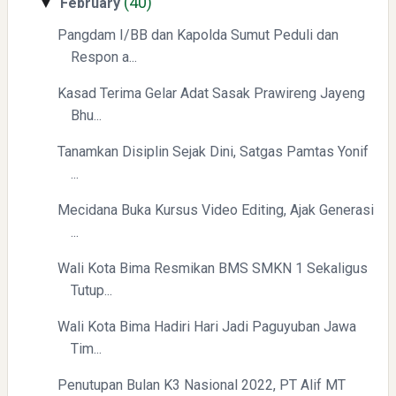
(40)
February
▼
Pangdam I/BB dan Kapolda Sumut Peduli dan
Respon a...
Kasad Terima Gelar Adat Sasak Prawireng Jayeng
Bhu...
Yaqut Cholil Qoumas: Kisah Inspiratif di Balik Kasus Hukum
Tanamkan Disiplin Sejak Dini, Satgas Pamtas Yonif
...
Mecidana Buka Kursus Video Editing, Ajak Generasi
...
Wali Kota Bima Resmikan BMS SMKN 1 Sekaligus
Menyongsong Masa Depan Buruh Indonesia dengan
Tutup...
Optimisme dan Inspirasi
Wali Kota Bima Hadiri Hari Jadi Paguyuban Jawa
Tim...
Penutupan Bulan K3 Nasional 2022, PT Alif MT