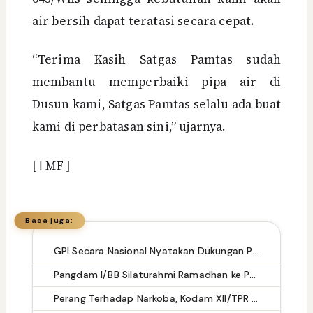
air bersih dapat teratasi secara cepat.
“Terima Kasih Satgas Pamtas sudah
membantu memperbaiki pipa air di
Dusun kami, Satgas Pamtas selalu ada buat
kami di perbatasan sini,” ujarnya.
[ ا MF ]
Baca juga:
GPI Secara Nasional Nyatakan Dukungan Penuh atas Disahkannya Revisi UU TNI Nomor 34/2024
Pangdam I/BB Silaturahmi Ramadhan ke PT Aqua Farm Indonesia
Perang Terhadap Narkoba, Kodam XII/TPR Berhasil Gagalkan 12,9 Kg Sabu