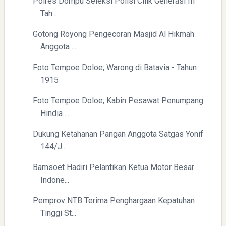
Polres Dompu Seleksi Polisi Cilik Generasi III
Tah...
Pelajaran Berharga dari Kasus dr. Tifa dan Roy Suryo
Gotong Royong Pengecoran Masjid Al Hikmah
Anggota ...
Foto Tempoe Doloe; Warong di Batavia - Tahun
1915
Foto Tempoe Doloe; Kabin Pesawat Penumpang
Hindia ...
Dukung Ketahanan Pangan Anggota Satgas Yonif
144/J...
Bamsoet Hadiri Pelantikan Ketua Motor Besar
Indone...
Pemprov NTB Terima Penghargaan Kepatuhan
Tinggi St...