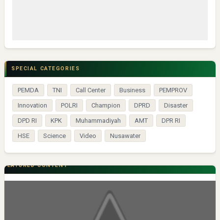
SPECIAL CATEGORIES
PEMDA
TNI
Call Center
Business
PEMPROV
Innovation
POLRI
Champion
DPRD
Disaster
DPD RI
KPK
Muhammadiyah
AMT
DPR RI
HSE
Science
Video
Nusawater
FEATURED CONTENT