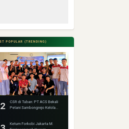
ST POPULAR (TRENDING)
CSR di Tuban: PT ACS Bekali
Petani Sambongrejo Kelola
Hasil Panen
Ketum Forkobi Jakarta M.