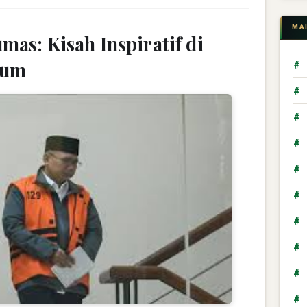
MA
mas: Kisah Inspiratif di
kum
#
#
#
#
#
#
#
#
#
#