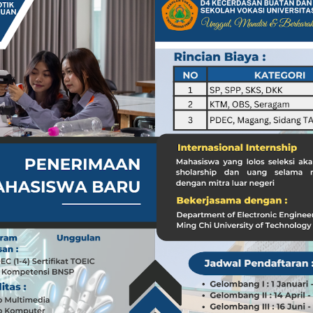
a dari Kasus dr. Tifa dan Roy Suryo
Koleksi Tas Mewah yang Menginspirasi
 Peran ASN dalam Penyampaian Informasi yang Akurat
Pilar Penyampaian Informasi yang Akurat untuk Masyarakat
i di Timur Tengah: Membuka Peluang Baru
g Mengubah Dunia Teknologi
nia: Menghargai Peran Pelaut di Balik Kemakmuran Bangsa
i Venezuela: Kondisi WNI dan Dampak Global
nia: Menghargai Peran Penting Pelaut dalam Perekonomian Global