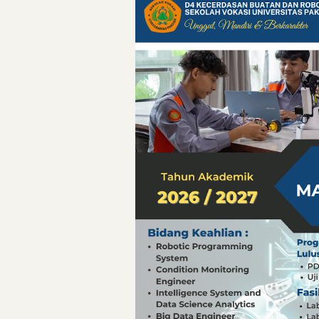
Pelajaran Berharg
Erling Haaland: 
Menteri PAN-RB:
Menteri PAN-RB: 
Inovasi Teknolog
Detik-Detik yan
Hari Pelaut Sedu
Gempa Dashyat d
Hari Pelaut Sedu