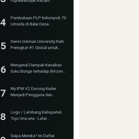
Fiqriawansyah Kecam
Tindakan Represif dan
Premanisme Terhadap Aktivis
Pembukaan PLP Kelompok 70
Bima Jakarta
Umsida di Balai Desa
Sumurgayam Resmi Digelar
Swiss German University Raih
Peringkat #1 Global untuk
Non-Academic Prominence
Versi EduRank 2026
Mengenal Dampak Kenaikan
Suku Bunga terhadap Bitcoin
(BTC) dan Ekonomi Global
My IPM V2 Dorong Kader
Menjadi Pengguna dan
Produsen Pengetahuan
Logo / Lambang Kabupaten
Tojo Una-una - Latar
(Background) Putih &
Transparent (PNG)
Siapa Mereka? Ini Daftar