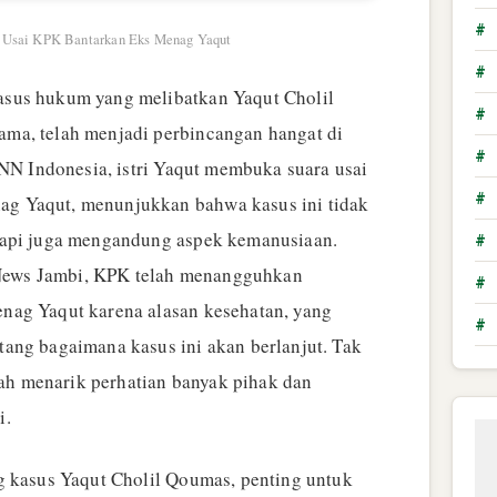
#
ra Usai KPK Bantarkan Eks Menag Yaqut
#
us hukum yang melibatkan Yaqut Cholil
#
ma, telah menjadi perbincangan hangat di
#
CNN Indonesia, istri Yaqut membuka suara usai
#
g Yaqut, menunjukkan bahwa kasus ini tidak
tapi juga mengandung aspek kemanusiaan.
#
ews Jambi, KPK telah menangguhkan
#
nag Yaqut karena alasan kesehatan, yang
#
ang bagaimana kasus ini akan berlanjut. Tak
elah menarik perhatian banyak pihak dan
i.
g kasus Yaqut Cholil Qoumas, penting untuk