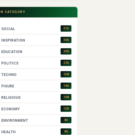
IN CATEGORY
315
SOCIAL
306
INSPIRATION
290
EDUCATION
276
POLITICS
158
TECHNO
146
FIGURE
108
RELIGIOUS
100
ECONOMY
83
ENVIRONMENT
80
HEALTH