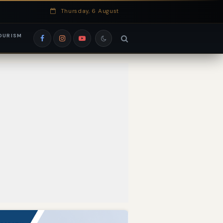
Thursday, 6 August
OURISM
si EduRank