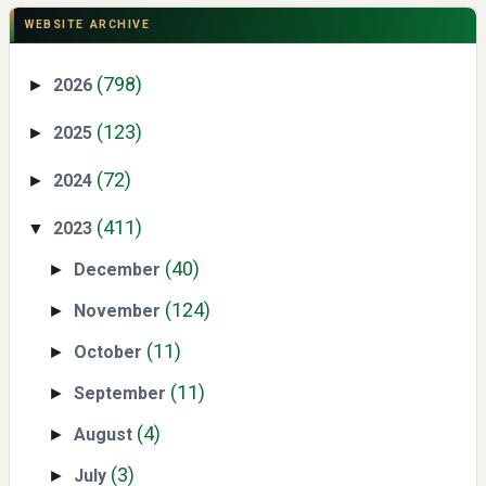
Hasil Panen
WEBSITE ARCHIVE
(798)
2026
►
(123)
2025
►
(72)
2024
►
Swiss German University Raih Peringkat #1 Global untuk
(411)
2023
▼
Non-Academic Prominence Versi EduRank 2026
(40)
December
►
(124)
November
►
(11)
October
►
(11)
September
►
(4)
August
►
Yaqut Cholil Qoumas: Kisah Inspiratif di Balik Kasus Hukum
(3)
July
►