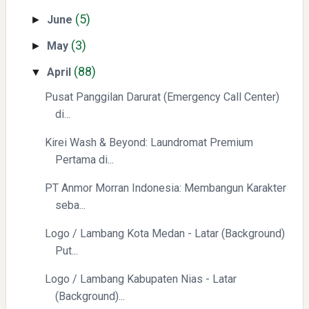
(5)
June
►
(3)
May
►
(88)
April
▼
Pusat Panggilan Darurat (Emergency Call Center)
Mengenal Dampak Kenaikan Suku Bunga terhadap Bitcoin
(BTC) dan Ekonomi Global
di...
Kirei Wash & Beyond: Laundromat Premium
Pertama di...
PT Anmor Morran Indonesia: Membangun Karakter
seba...
Logo / Lambang Kota Medan - Latar (Background)
Put...
Yaqut Cholil Qoumas: Kisah Inspiratif di Balik Kasus Hukum
Logo / Lambang Kabupaten Nias - Latar
(Background)...