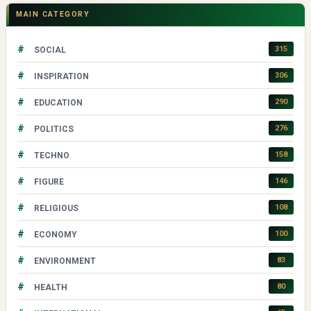
MAIN CATEGORY
#
315
SOCIAL
#
306
INSPIRATION
#
290
EDUCATION
#
276
POLITICS
#
158
TECHNO
#
146
FIGURE
#
108
RELIGIOUS
#
100
ECONOMY
#
83
ENVIRONMENT
#
80
HEALTH