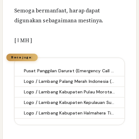
Semoga bermanfaat, harap dapat
digunakan sebagaimana mestinya.
[
ا
MH ]
Baca juga:
Pusat Panggilan Darurat (Emergency Call Center) di Kabupaten Lampung Tengah
Logo / Lambang Palang Merah Indonesia (PMI) - Latar (Background) Putih & Transparent (PNG)
Logo / Lambang Kabupaten Pulau Morotai - Latar (Background) Putih & Transparent (PNG)
Logo / Lambang Kabupaten Kepulauan Sula - Latar (Background) Putih & Transparent (PNG)
Logo / Lambang Kabupaten Halmahera Timur - Latar (Background) Putih & Transparent (PNG)