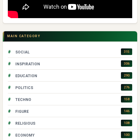
MAIN CATEGORY
#
315
SOCIAL
#
306
INSPIRATION
#
290
EDUCATION
#
276
POLITICS
#
158
TECHNO
#
146
FIGURE
#
108
RELIGIOUS
#
100
ECONOMY