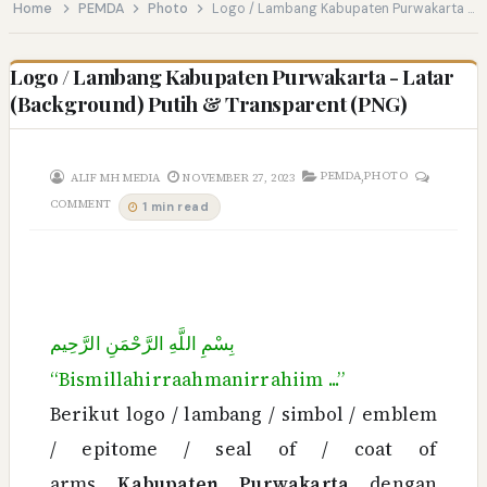
Home
PEMDA
Photo
Logo / Lambang Kabupaten Purwakarta - Latar (Background) Putih & Transparent (PNG)
Logo / Lambang Kabupaten Purwakarta - Latar
(Background) Putih & Transparent (PNG)
,
PEMDA
PHOTO
ALIF MH MEDIA
NOVEMBER 27, 2023
COMMENT
1 min read
بِسْمِ اللَّهِ الرَّحْمَنِ الرَّحِيم
“Bismillahirraahmanirrahiim ...”
Berikut logo / lambang / simbol / emblem
/ epitome / seal of / coat of
arms
Kabupaten Purwakarta
dengan