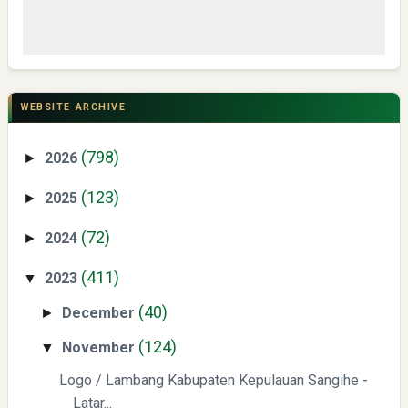
CSR di Tuban: PT ACS Bekali Petani Sambongrejo Kelola
Hasil Panen
WEBSITE ARCHIVE
(798)
2026
►
(123)
2025
►
(72)
2024
►
Swiss German University Raih Peringkat #1 Global untuk
(411)
2023
▼
Non-Academic Prominence Versi EduRank 2026
(40)
December
►
(124)
November
▼
Logo / Lambang Kabupaten Kepulauan Sangihe -
Latar...