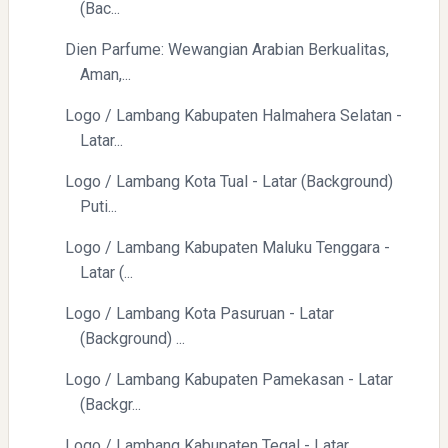
(Bac...
Yaqut Cholil Qoumas: Kisah Inspiratif di Balik Kasus Hukum
Dien Parfume: Wewangian Arabian Berkualitas,
Aman,...
Logo / Lambang Kabupaten Halmahera Selatan -
Latar...
Logo / Lambang Kota Tual - Latar (Background)
Menyongsong Masa Depan Buruh Indonesia dengan
Puti...
Optimisme dan Inspirasi
Logo / Lambang Kabupaten Maluku Tenggara -
Latar (...
Logo / Lambang Kota Pasuruan - Latar
(Background) ...
Logo / Lambang Kabupaten Pamekasan - Latar
Yaqut Cholil Qoumas: Inspirasi Kepemimpinan dan
(Backgr...
Ketaatan
Logo / Lambang Kabupaten Tegal - Latar