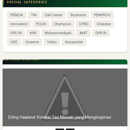
SPECIAL CATEGORIES
PEMDA
TNI
Call Center
Business
PEMPROV
Innovation
POLRI
Champion
DPRD
Disaster
DPD RI
KPK
Muhammadiyah
AMT
DPR RI
HSE
Science
Video
Nusawater
FEATURED CONTENT
Erling Haaland: Koleksi Tas Mewah yang Menginspirasi