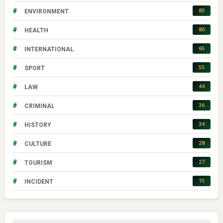
#
83
ENVIRONMENT
#
80
HEALTH
#
65
INTERNATIONAL
#
55
SPORT
#
44
LAW
#
36
CRIMINAL
#
34
HISTORY
#
28
CULTURE
#
27
TOURISM
#
15
INCIDENT