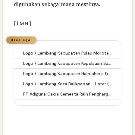
digunakan sebagaimana mestinya.
[
ا
MH ]
Baca juga:
Logo / Lambang Kabupaten Pulau Morotai - Latar (Background) Putih & Transparent (PNG)
Logo / Lambang Kabupaten Kepulauan Sula - Latar (Background) Putih & Transparent (PNG)
Logo / Lambang Kabupaten Halmahera Timur - Latar (Background) Putih & Transparent (PNG)
Logo / Lambang Kota Balikpapan - Latar (Background) Putih & Transparent (PNG)
PT Adiguna Cakra Semesta Raih Penghargaan Gold P2K3 dan Silver HIV/AIDS Tingkat Provinsi Banten 2026