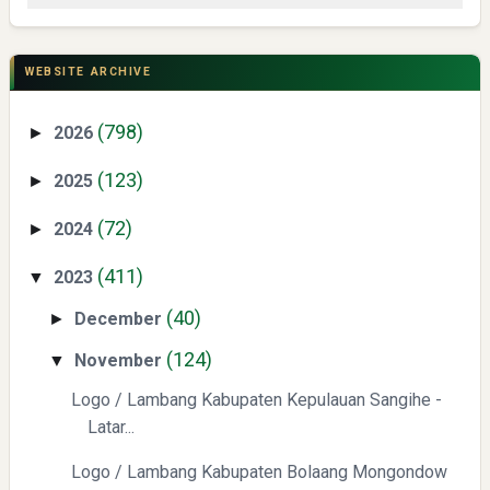
CSR di Tuban: PT ACS Bekali Petani Sambongrejo Kelola
Hasil Panen
WEBSITE ARCHIVE
(798)
2026
►
(123)
2025
►
(72)
2024
►
Swiss German University Raih Peringkat #1 Global untuk
(411)
2023
▼
Non-Academic Prominence Versi EduRank 2026
(40)
December
►
(124)
November
▼
Logo / Lambang Kabupaten Kepulauan Sangihe -
Latar...
Logo / Lambang Kabupaten Bolaang Mongondow