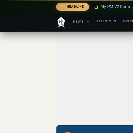
My IPM V2 Doron
HEADLINE
CSR di Tuban: PT
RELIGIOUS
INSP
NEWS
Swiss German Uni
2026
Yaqut Cholil Qoum
Mengenal Dampak
Yaqut Cholil Qoum
Menyongsong Mas
Yaqut Cholil Qou
Directurat Jende