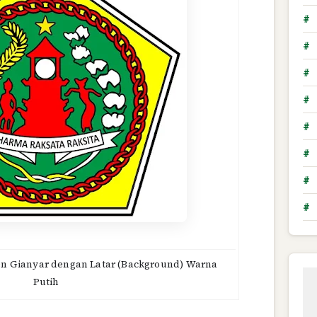
#
#
#
#
#
#
#
#
n Gianyar dengan Latar (Background) Warna
Putih