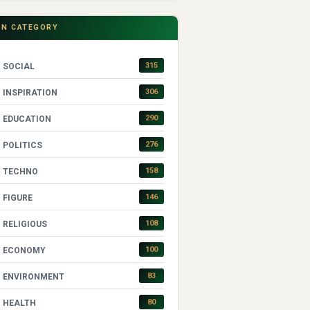
IN CATEGORY
315
SOCIAL
306
INSPIRATION
290
EDUCATION
276
POLITICS
158
TECHNO
146
FIGURE
108
RELIGIOUS
100
ECONOMY
83
ENVIRONMENT
80
HEALTH