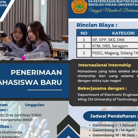
a dari Kasus dr. Tifa dan Roy Suryo
Koleksi Tas Mewah yang Menginspirasi
 Peran ASN dalam Penyampaian Informasi yang Akurat
Pilar Penyampaian Informasi yang Akurat untuk Masyarakat
i di Timur Tengah: Membuka Peluang Baru
g Mengubah Dunia Teknologi
nia: Menghargai Peran Pelaut di Balik Kemakmuran Bangsa
i Venezuela: Kondisi WNI dan Dampak Global
nia: Menghargai Peran Penting Pelaut dalam Perekonomian Global