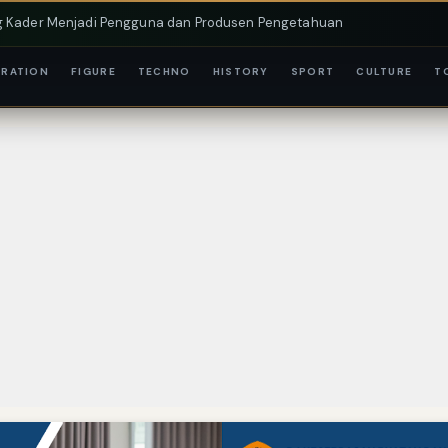
g Kader Menjadi Pengguna dan Produsen Pengetahuan
 ACS Bekali Petani Sambongrejo Kelola Hasil Panen
IRATION
FIGURE
TECHNO
HISTORY
SPORT
CULTURE
T
versity Raih Peringkat #1 Global untuk Non-Academic Prominence Ver
as: Kisah Inspiratif di Balik Kasus Hukum
 Kenaikan Suku Bunga terhadap Bitcoin (BTC) dan Ekonomi Global
as: Kisah Inspiratif di Balik Kasus Hukum
a Depan Buruh Indonesia dengan Optimisme dan Inspirasi
mas: Inspirasi Kepemimpinan dan Ketaatan
ral Pajak: Langkah Signifikan Menuju Kepatuhan Pajak