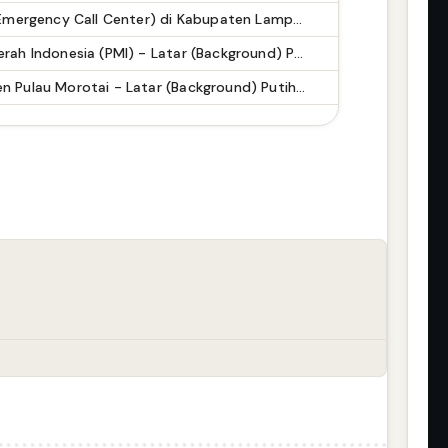
Pusat Panggilan Darurat (Emergency Call Center) di Kabupaten Lampung Tengah
Logo / Lambang Palang Merah Indonesia (PMI) - Latar (Background) Putih & Transparent (PNG)
Logo / Lambang Kabupaten Pulau Morotai - Latar (Background) Putih & Transparent (PNG)