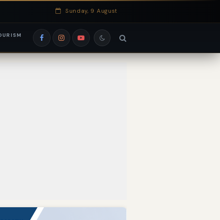
Sunday, 9 August
OURISM
si EduRank