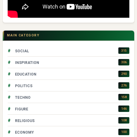
MAIN CATEGORY
#
315
SOCIAL
#
306
INSPIRATION
#
290
EDUCATION
#
276
POLITICS
#
158
TECHNO
#
146
FIGURE
#
108
RELIGIOUS
#
100
ECONOMY