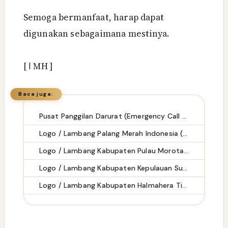
Semoga bermanfaat, harap dapat
digunakan sebagaimana mestinya.
[
ا
MH ]
Baca juga:
Pusat Panggilan Darurat (Emergency Call Center) di Kabupaten Lampung Tengah
Logo / Lambang Palang Merah Indonesia (PMI) - Latar (Background) Putih & Transparent (PNG)
Logo / Lambang Kabupaten Pulau Morotai - Latar (Background) Putih & Transparent (PNG)
Logo / Lambang Kabupaten Kepulauan Sula - Latar (Background) Putih & Transparent (PNG)
Logo / Lambang Kabupaten Halmahera Timur - Latar (Background) Putih & Transparent (PNG)