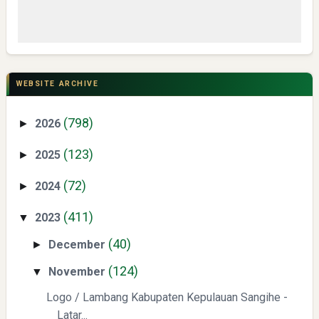
CSR di Tuban: PT ACS Bekali Petani Sambongrejo Kelola
Hasil Panen
WEBSITE ARCHIVE
(798)
2026
►
(123)
2025
►
(72)
2024
►
Swiss German University Raih Peringkat #1 Global untuk
(411)
2023
▼
Non-Academic Prominence Versi EduRank 2026
(40)
December
►
(124)
November
▼
Logo / Lambang Kabupaten Kepulauan Sangihe -
Latar...