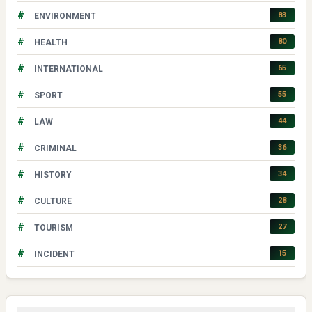
#
83
ENVIRONMENT
#
80
HEALTH
#
65
INTERNATIONAL
#
55
SPORT
#
44
LAW
#
36
CRIMINAL
#
34
HISTORY
#
28
CULTURE
#
27
TOURISM
#
15
INCIDENT