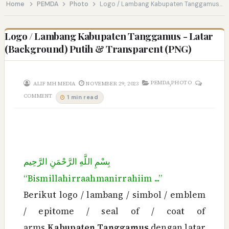
Home
PEMDA
Photo
Logo / Lambang Kabupaten Tanggamus - Latar (Background) Putih & Transparent (PNG)
Logo / Lambang Kabupaten Tanggamus - Latar
(Background) Putih & Transparent (PNG)
,
PEMDA
PHOTO
ALIF MH MEDIA
NOVEMBER 29, 2023
COMMENT
1 min read
بِسْمِ اللَّهِ الرَّحْمَنِ الرَّحِيم
“Bismillahirraahmanirrahiim ...”
Berikut logo / lambang / simbol / emblem
/ epitome / seal of / coat of
arms
Kabupaten Tanggamus
dengan latar