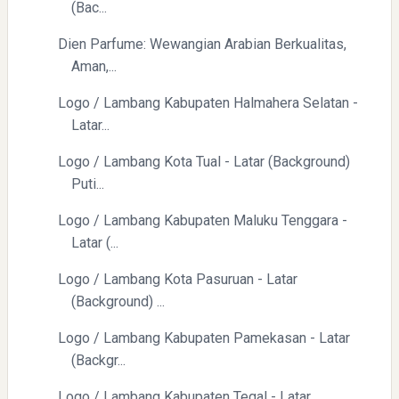
(Bac...
Yaqut Cholil Qoumas: Kisah Inspiratif di Balik Kasus Hukum
Dien Parfume: Wewangian Arabian Berkualitas,
Aman,...
Logo / Lambang Kabupaten Halmahera Selatan -
Latar...
Logo / Lambang Kota Tual - Latar (Background)
Menyongsong Masa Depan Buruh Indonesia dengan
Puti...
Optimisme dan Inspirasi
Logo / Lambang Kabupaten Maluku Tenggara -
Latar (...
Logo / Lambang Kota Pasuruan - Latar
(Background) ...
Logo / Lambang Kabupaten Pamekasan - Latar
Yaqut Cholil Qoumas: Inspirasi Kepemimpinan dan
(Backgr...
Ketaatan
Logo / Lambang Kabupaten Tegal - Latar