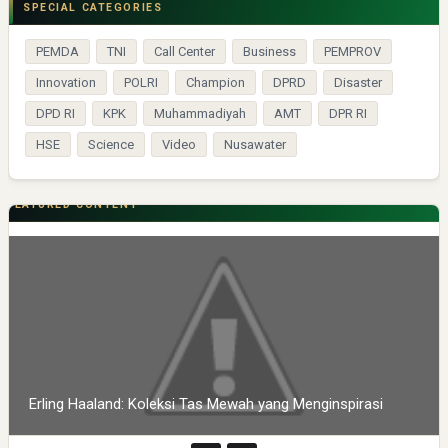
SPECIAL CATEGORIES
PEMDA
TNI
Call Center
Business
PEMPROV
Innovation
POLRI
Champion
DPRD
Disaster
DPD RI
KPK
Muhammadiyah
AMT
DPR RI
HSE
Science
Video
Nusawater
FEATURED CONTENT
Erling Haaland: Koleksi Tas Mewah yang Menginspirasi