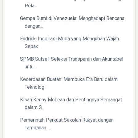
Pela...
Gempa Bumi di Venezuela: Menghadapi Bencana
dengan...
Endrick: Inspirasi Muda yang Mengubah Wajah
Yaqut Cholil Qoumas: Inspirasi Kepemimpinan dan
Sepak ...
Ketaatan
SPMB Sulsel: Seleksi Transparan dan Akuntabel
untu...
Kecerdasan Buatan: Membuka Era Baru dalam
Teknologi
Kisah Kenny McLean dan Pentingnya Semangat
Directurat Jenderal Pajak: Langkah Signifikan Menuju
dalam S...
Kepatuhan Pajak
Pemerintah Perkuat Sekolah Rakyat dengan
Tambahan ...