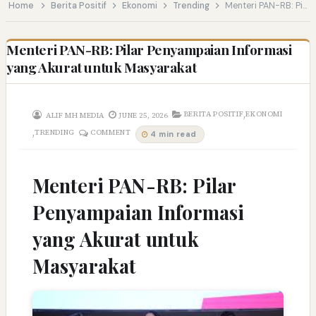
Home
Berita Positif
Ekonomi
Trending
Menteri PAN-RB: Pilar Penyampaian Informasi yang Akurat untuk Masyarakat
Menteri PAN-RB: Pilar Penyampaian Informasi
yang Akurat untuk Masyarakat
,
BERITA POSITIF
EKONOMI
ALIF MH MEDIA
JUNE 25, 2026
,
TRENDING
COMMENT
4 min read
Menteri PAN-RB: Pilar
Penyampaian Informasi
yang Akurat untuk
Masyarakat