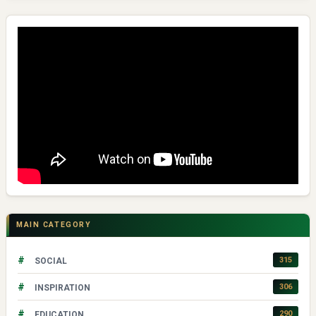
MAIN CATEGORY
#
315
SOCIAL
#
306
INSPIRATION
#
290
EDUCATION