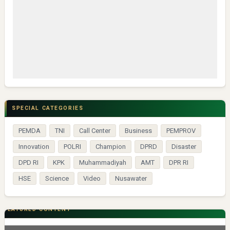
SPECIAL CATEGORIES
PEMDA
TNI
Call Center
Business
PEMPROV
Innovation
POLRI
Champion
DPRD
Disaster
DPD RI
KPK
Muhammadiyah
AMT
DPR RI
HSE
Science
Video
Nusawater
FEATURED CONTENT