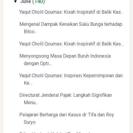
(140)
June
▼
Yaqut Cholil Qoumas: Kisah Inspiratif di Balik Kas...
Swiss German University Raih Peringkat #1 Global untuk
Non-Academic Prominence Versi EduRank 2026
Mengenal Dampak Kenaikan Suku Bunga terhadap
Bitco...
Yaqut Cholil Qoumas: Kisah Inspiratif di Balik Kas...
Menyongsong Masa Depan Buruh Indonesia
dengan Opti...
Yaqut Cholil Qoumas: Inspirasi Kepemimpinan dan
Yaqut Cholil Qoumas: Kisah Inspiratif di Balik Kasus Hukum
Ke...
Directurat Jenderal Pajak: Langkah Signifikan
Menu...
Pelajaran Berharga dari Kasus dr. Tifa dan Roy
Suryo
Mengenal Dampak Kenaikan Suku Bunga terhadap Bitcoin