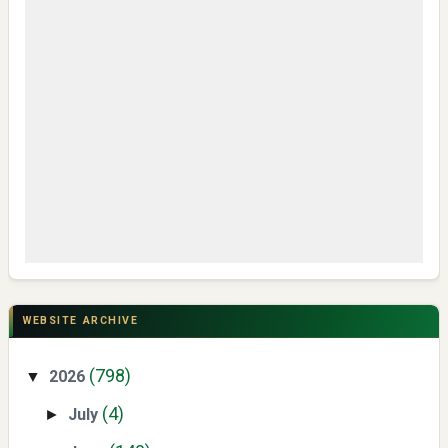
My IPM V2 Dorong Kader Menjadi Pengguna dan Produsen
Pengetahuan
CSR di Tuban: PT ACS Bekali Petani Sambongrejo Kelola
Hasil Panen
WEBSITE ARCHIVE
(798)
2026
▼
(4)
July
►