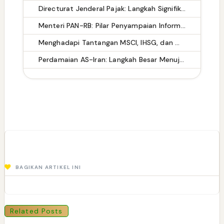
Directurat Jenderal Pajak: Langkah Signifikan Menuju Kepatuhan Pajak
Menteri PAN-RB: Pilar Penyampaian Informasi yang Akurat untuk Masyarakat
Menghadapi Tantangan MSCI, IHSG, dan Masa Depan Ekonomi Indonesia
Perdamaian AS-Iran: Langkah Besar Menuju Stabilitas Energi Global
BAGIKAN ARTIKEL INI
Related Posts