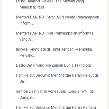
Erling Haaland: Koleksi Tas Mewah yang
(BTC) dan Ekonomi Global
Menginspirasi
Menteri PAN-RB: Peran ASN dalam Penyampaian
Inform...
Menteri PAN-RB: Pilar Penyampaian Informasi
yang A...
Inovasi Teknologi di Timur Tengah: Membuka
Yaqut Cholil Qoumas: Kisah Inspiratif di Balik Kasus Hukum
Peluang...
Detik-Detik yang Mengubah Dunia Teknologi
Hari Pelaut Sedunia: Menghargai Peran Pelaut di
Ba...
Gempa Dashyat di Venezuela: Kondisi WNI dan
Menyongsong Masa Depan Buruh Indonesia dengan
Dampak...
Optimisme dan Inspirasi
Hari Pelaut Sedunia: Menghargai Peran Penting