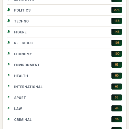
#
276
POLITICS
#
158
TECHNO
#
146
FIGURE
#
108
RELIGIOUS
#
100
ECONOMY
#
83
ENVIRONMENT
#
80
HEALTH
#
65
INTERNATIONAL
#
55
SPORT
#
44
LAW
#
36
CRIMINAL