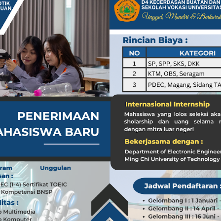
a dari Kasus dr. Tifa dan Roy Suryo
Koleksi Tas Mewah yang Menginspirasi
 Peran ASN dalam Penyampaian Informasi yang Akurat
Pilar Penyampaian Informasi yang Akurat untuk Masyarakat
i di Timur Tengah: Membuka Peluang Baru
g Mengubah Dunia Teknologi
nia: Menghargai Peran Pelaut di Balik Kemakmuran Bangsa
i Venezuela: Kondisi WNI dan Dampak Global
nia: Menghargai Peran Penting Pelaut dalam Perekonomian Global