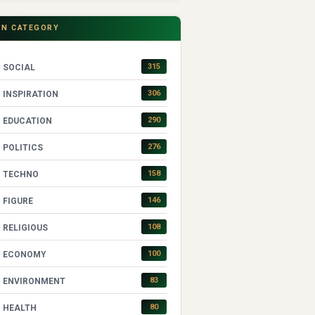
IN CATEGORY
315
SOCIAL
306
INSPIRATION
290
EDUCATION
276
POLITICS
158
TECHNO
146
FIGURE
108
RELIGIOUS
100
ECONOMY
83
ENVIRONMENT
80
HEALTH