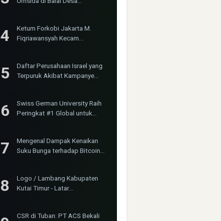
Umsida di Balai Desa
Sumurgayam Resmi Digelar
Ketum Forkobi Jakarta M.
Fiqriawansyah Kecam
Tindakan Represif dan
Premanisme Terhadap Aktivis
Daftar Perusahaan Israel yang
Bima Jakarta
Terpuruk Akibat Kampanye
Boikot Internasional
Swiss German University Raih
Peringkat #1 Global untuk
Non-Academic Prominence
Versi EduRank 2026
Mengenal Dampak Kenaikan
Suku Bunga terhadap Bitcoin
(BTC) dan Ekonomi Global
Logo / Lambang Kabupaten
Kutai Timur - Latar
(Background) Putih &
Transparent (PNG)
CSR di Tuban: PT ACS Bekali