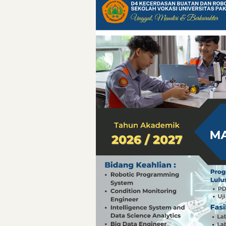
Pelajaran Berharg
Erling Haaland: 
Menteri PAN-RB:
Menteri PAN-RB: 
Inovasi Teknolog
Detik-Detik yan
Hari Pelaut Sedu
Gempa Dashyat d
Hari Pelaut Sedu