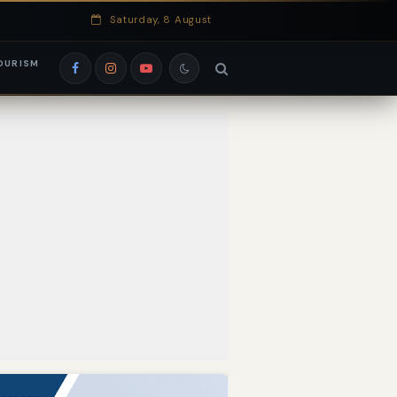
Saturday, 8 August
OURISM
si EduRank