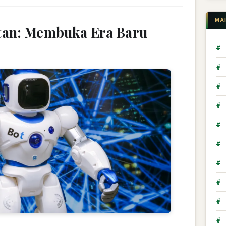
MA
tan: Membuka Era Baru
i
#
#
#
#
#
#
#
#
#
#