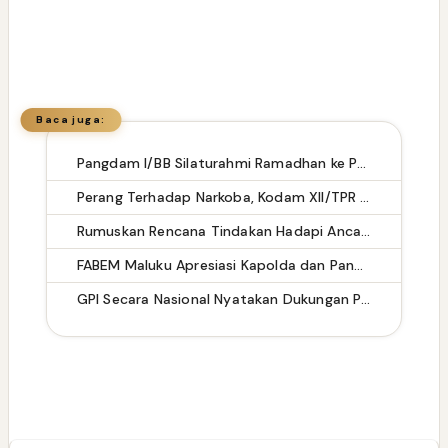
Baca juga:
Pangdam I/BB Silaturahmi Ramadhan ke PT Aqua Farm Indonesia
Perang Terhadap Narkoba, Kodam XII/TPR Berhasil Gagalkan 12,9 Kg Sabu
Rumuskan Rencana Tindakan Hadapi Ancaman, Kasdam XII/Tpr Pimpin Rakor Rentinkon Kotamaops TNI Wilayah Kogabwilhan I TA 2024
FABEM Maluku Apresiasi Kapolda dan Pangdam XV/Pattimura atas Keberhasilan Jaga Keamanan
GPI Secara Nasional Nyatakan Dukungan Penuh atas Disahkannya Revisi UU TNI Nomor 34/2024