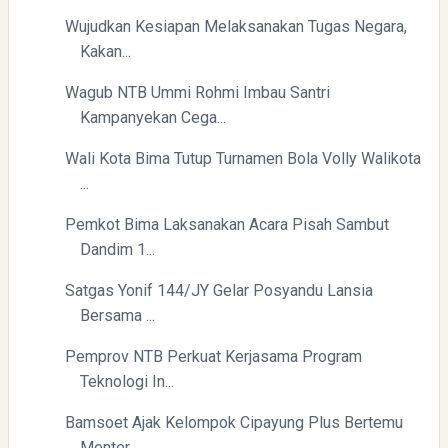
Wujudkan Kesiapan Melaksanakan Tugas Negara,
Kakan...
Wagub NTB Ummi Rohmi Imbau Santri
Pelajaran Berharga dari Kasus dr. Tifa dan Roy Suryo
Kampanyekan Cega...
Wali Kota Bima Tutup Turnamen Bola Volly Walikota
...
Pemkot Bima Laksanakan Acara Pisah Sambut
Dandim 1...
Satgas Yonif 144/JY Gelar Posyandu Lansia
Erling Haaland: Koleksi Tas Mewah yang Menginspirasi
Bersama ...
Pemprov NTB Perkuat Kerjasama Program
Teknologi In...
Bamsoet Ajak Kelompok Cipayung Plus Bertemu
Menter...