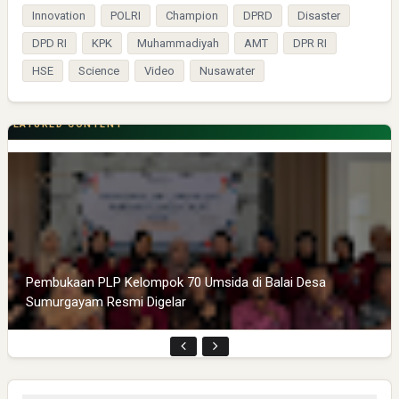
Innovation
POLRI
Champion
DPRD
Disaster
DPD RI
KPK
Muhammadiyah
AMT
DPR RI
HSE
Science
Video
Nusawater
FEATURED CONTENT
Pembukaan PLP Kelompok 70 Umsida di Balai Desa
Sumurgayam Resmi Digelar