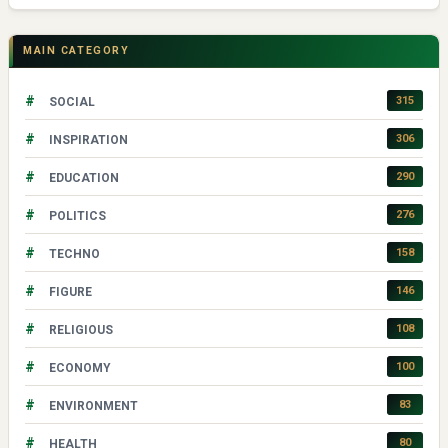
MAIN CATEGORY
#
315
SOCIAL
#
306
INSPIRATION
#
290
EDUCATION
#
276
POLITICS
#
158
TECHNO
#
146
FIGURE
#
108
RELIGIOUS
#
100
ECONOMY
#
83
ENVIRONMENT
#
80
HEALTH