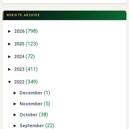
Swiss German University Raih Peringkat #1 Global untuk
Non-Academic Prominence Versi EduRank 2026
WEBSITE ARCHIVE
(798)
2026
►
(123)
2025
►
(72)
2024
►
(411)
2023
►
Yaqut Cholil Qoumas: Kisah Inspiratif di Balik Kasus Hukum
(349)
2022
▼
(1)
December
►
(5)
November
►
(38)
October
►
Mengenal Dampak Kenaikan Suku Bunga terhadap Bitcoin
(22)
September
►
(BTC) dan Ekonomi Global