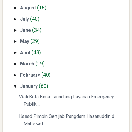
(18)
August
►
(40)
July
►
(34)
June
►
(29)
May
►
(43)
April
►
Yaqut Cholil Qoumas: Kisah Inspiratif di Balik Kasus Hukum
(19)
March
►
(40)
February
►
(60)
January
▼
Wali Kota Bima Launching Layanan Emergency
Publik ...
Menyongsong Masa Depan Buruh Indonesia dengan
Kasad Pimpin Sertijab Pangdam Hasanuddin di
Optimisme dan Inspirasi
Mabesad