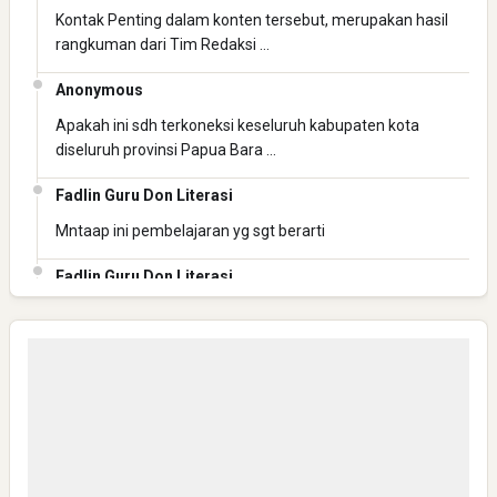
Kontak Penting dalam konten tersebut, merupakan hasil
rangkuman dari Tim Redaksi …
Anonymous
Apakah ini sdh terkoneksi keseluruh kabupaten kota
diseluruh provinsi Papua Bara …
Fadlin Guru Don Literasi
Mntaap ini pembelajaran yg sgt berarti
Fadlin Guru Don Literasi
Mantap ini pembelajaran yg berharga
Fadlin Guru Don Literasi
Mantaaaap
Anonymous
Bisa Kirim Link WA group NHN-K3 JATENG 1 ?