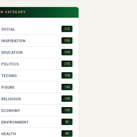
IN CATEGORY
315
SOCIAL
306
INSPIRATION
290
EDUCATION
276
POLITICS
158
TECHNO
146
FIGURE
108
RELIGIOUS
100
ECONOMY
83
ENVIRONMENT
80
HEALTH