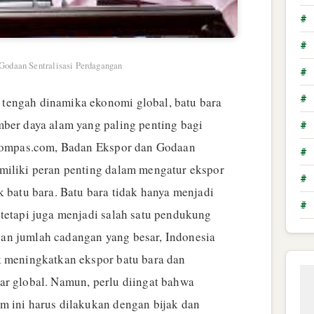
#
#
Godaan Sentralisasi Perdagangan
#
#
tengah dinamika ekonomi global, batu bara
mber daya alam yang paling penting bagi
#
r Kompas.com, Badan Ekspor dan Godaan
#
miliki peran penting dalam mengatur ekspor
#
k batu bara. Batu bara tidak hanya menjadi
#
 tetapi juga menjadi salah satu pendukung
an jumlah cadangan yang besar, Indonesia
k meningkatkan ekspor batu bara dan
ar global. Namun, perlu diingat bahwa
m ini harus dilakukan dengan bijak dan