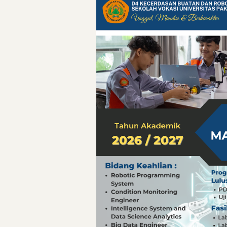
Pelajaran Berharg
Erling Haaland: 
Menteri PAN-RB:
Menteri PAN-RB: 
Inovasi Teknolog
Detik-Detik yan
Hari Pelaut Sedu
Gempa Dashyat d
Hari Pelaut Sedu