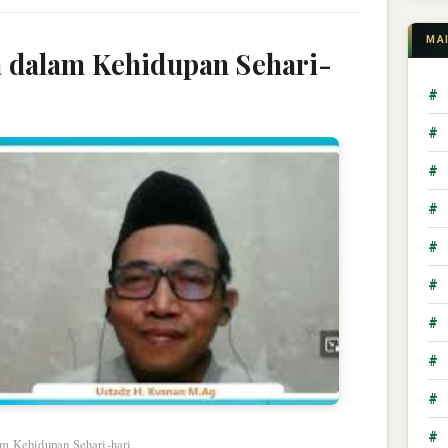
MA
 dalam Kehidupan Sehari-
#
#
#
#
#
#
#
#
#
#
am Kehidupan Sehari-hari