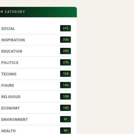
IN CATEGORY
315
SOCIAL
306
INSPIRATION
290
EDUCATION
276
POLITICS
158
TECHNO
146
FIGURE
108
RELIGIOUS
100
ECONOMY
83
ENVIRONMENT
80
HEALTH