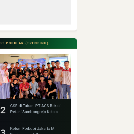
ST POPULAR (TRENDING)
CSR di Tuban: PT ACS Bekali
Petani Sambongrejo Kelola
Hasil Panen
Ketum Forkobi Jakarta M.