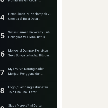
Fiqriawansyah Kecam
Tindakan Represif dan
Premanisme Terhadap Aktivis
Pembukaan PLP Kelompok 70
Bima Jakarta
Umsida di Balai Desa
Sumurgayam Resmi Digelar
Swiss German University Raih
Peringkat #1 Global untuk
Non-Academic Prominence
Versi EduRank 2026
Mengenal Dampak Kenaikan
Suku Bunga terhadap Bitcoin
(BTC) dan Ekonomi Global
My IPM V2 Dorong Kader
Menjadi Pengguna dan
Produsen Pengetahuan
Logo / Lambang Kabupaten
Tojo Una-una - Latar
(Background) Putih &
Transparent (PNG)
Siapa Mereka? Ini Daftar