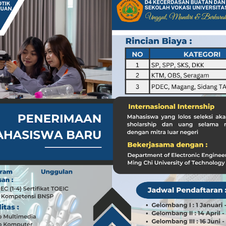
a dari Kasus dr. Tifa dan Roy Suryo
Koleksi Tas Mewah yang Menginspirasi
 Peran ASN dalam Penyampaian Informasi yang Akurat
Pilar Penyampaian Informasi yang Akurat untuk Masyarakat
i di Timur Tengah: Membuka Peluang Baru
g Mengubah Dunia Teknologi
nia: Menghargai Peran Pelaut di Balik Kemakmuran Bangsa
i Venezuela: Kondisi WNI dan Dampak Global
nia: Menghargai Peran Penting Pelaut dalam Perekonomian Global