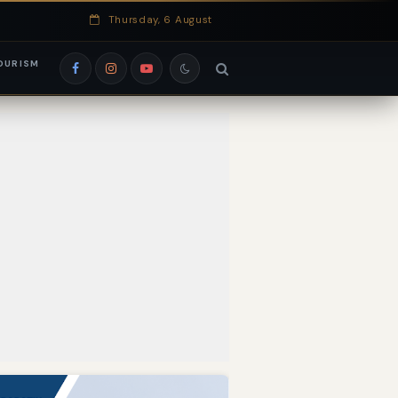
Thursday, 6 August
OURISM
si EduRank