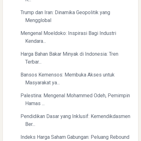
Trump dan Iran: Dinamika Geopolitik yang
Menyongsong Masa Depan Buruh Indonesia dengan
Mengglobal
Optimisme dan Inspirasi
Mengenal Moeldoko: Inspirasi Bagi Industri
Kendara...
Harga Bahan Bakar Minyak di Indonesia: Tren
Terbar...
Bansos Kemensos: Membuka Akses untuk
Yaqut Cholil Qoumas: Inspirasi Kepemimpinan dan
Masyarakat ya...
Ketaatan
Palestina: Mengenal Mohammed Odeh, Pemimpin
Hamas ...
Pendidikan Dasar yang Inklusif: Kemendikdasmen
Ber...
Indeks Harga Saham Gabungan: Peluang Rebound