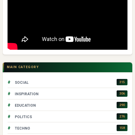
MAIN CATEGORY
#
315
SOCIAL
#
306
INSPIRATION
#
290
EDUCATION
#
276
POLITICS
#
158
TECHNO