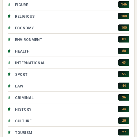
#
146
FIGURE
#
108
RELIGIOUS
#
100
ECONOMY
#
83
ENVIRONMENT
#
80
HEALTH
#
65
INTERNATIONAL
#
55
SPORT
#
44
LAW
#
36
CRIMINAL
#
34
HISTORY
#
28
CULTURE
#
27
TOURISM