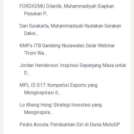
FORDIGIMU Dilantik, Muhammadiyah Siapkan
Pasukan P...
Dari Surakarta, Muhammadiyah Nyalakan Gerakan
Dakw...
Swiss German University Raih Peringkat #1 Global untuk
KMPs ITB Gandeng Nusawater, Gelar Webinar
Non-Academic Prominence Versi EduRank 2026
“From Wa...
Jordan Henderson: Inspirasi Sepanjang Masa untuk
D...
MPL ID S17: Kompetisi Esports yang
Menginspirasi d...
Lo Kheng Hong: Strategi Investasi yang
Yaqut Cholil Qoumas: Kisah Inspiratif di Balik Kasus Hukum
Menginspira...
Pedro Acosta: Pembuktian Diri di Dunia MotoGP