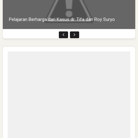
Pelajaran Berharga dari Kasus dr. Tifa dan Roy Suryo
Mendagri Tito Karnavian Hadiri Milad ke-3 Garuda TV di
Taman Ismail Marzuki
Pembukaan PLP Kelompok 70 Umsida di Balai Desa