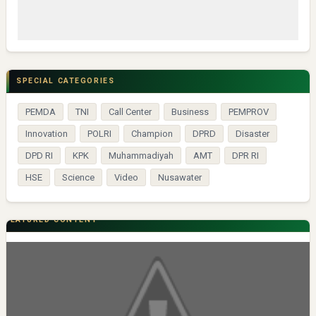
SPECIAL CATEGORIES
PEMDA
TNI
Call Center
Business
PEMPROV
Innovation
POLRI
Champion
DPRD
Disaster
DPD RI
KPK
Muhammadiyah
AMT
DPR RI
HSE
Science
Video
Nusawater
FEATURED CONTENT