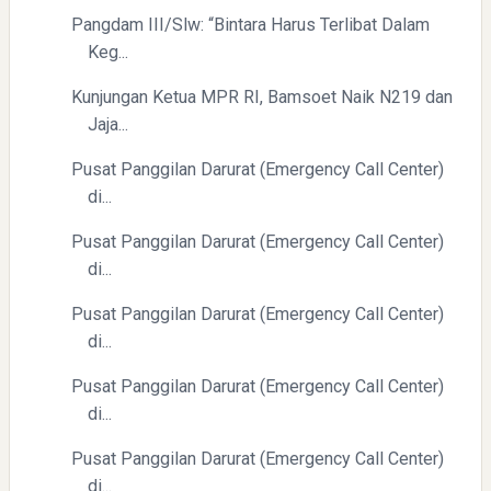
Pangdam III/Slw: “Bintara Harus Terlibat Dalam
Keg...
Yaqut Cholil Qoumas: Kisah Inspiratif di Balik Kasus Hukum
Kunjungan Ketua MPR RI, Bamsoet Naik N219 dan
Jaja...
Pusat Panggilan Darurat (Emergency Call Center)
di...
Pusat Panggilan Darurat (Emergency Call Center)
Menyongsong Masa Depan Buruh Indonesia dengan
di...
Optimisme dan Inspirasi
Pusat Panggilan Darurat (Emergency Call Center)
di...
Pusat Panggilan Darurat (Emergency Call Center)
di...
Pusat Panggilan Darurat (Emergency Call Center)
Yaqut Cholil Qoumas: Inspirasi Kepemimpinan dan
di...