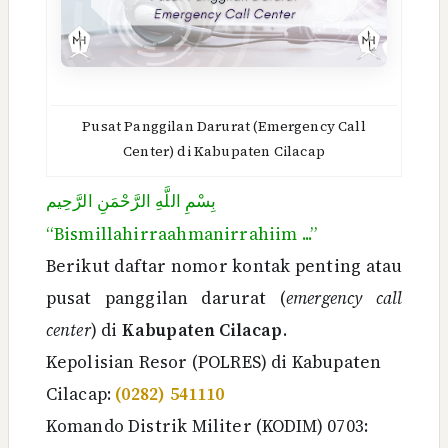
Pusat Panggilan Darurat (Emergency Call
Center) di Kabupaten Cilacap
بِسْمِ اللَّهِ الرَّحْمَنِ الرَّحِيم
“Bismillahirraahmanirrahiim ...”
Berikut daftar nomor kontak penting atau
pusat panggilan darurat (
emergency call
center
) di
Kabupaten Cilacap
.
Kepolisian Resor (POLRES) di Kabupaten
Cilacap:
(0282) 541110
Komando Distrik Militer (KODIM) 0703: