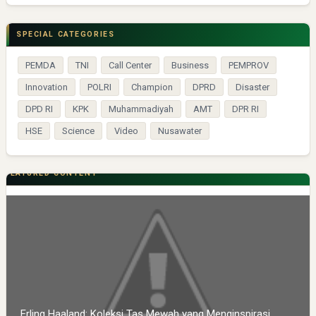
SPECIAL CATEGORIES
PEMDA
TNI
Call Center
Business
PEMPROV
Innovation
POLRI
Champion
DPRD
Disaster
DPD RI
KPK
Muhammadiyah
AMT
DPR RI
HSE
Science
Video
Nusawater
FEATURED CONTENT
Erling Haaland: Koleksi Tas Mewah yang Menginspirasi