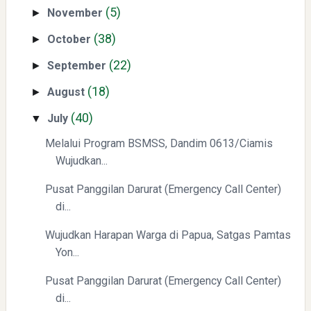
(5)
November
►
(38)
October
►
(22)
September
►
Yaqut Cholil Qoumas: Kisah Inspiratif di Balik Kasus Hukum
(18)
August
►
(40)
July
▼
Melalui Program BSMSS, Dandim 0613/Ciamis
Wujudkan...
Pusat Panggilan Darurat (Emergency Call Center)
Mengenal Dampak Kenaikan Suku Bunga terhadap Bitcoin
di...
(BTC) dan Ekonomi Global
Wujudkan Harapan Warga di Papua, Satgas Pamtas
Yon...
Pusat Panggilan Darurat (Emergency Call Center)
di...