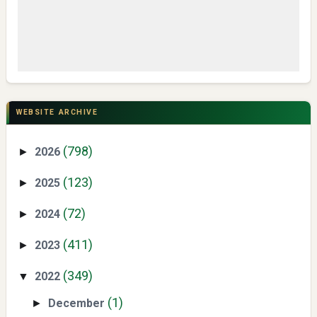
CSR di Tuban: PT ACS Bekali Petani Sambongrejo Kelola
Hasil Panen
WEBSITE ARCHIVE
(798)
2026
►
(123)
2025
►
(72)
2024
►
Swiss German University Raih Peringkat #1 Global untuk
(411)
2023
►
Non-Academic Prominence Versi EduRank 2026
(349)
2022
▼
(1)
December
►