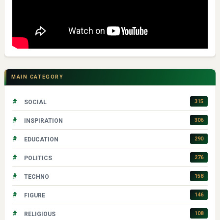
MAIN CATEGORY
#
315
SOCIAL
#
306
INSPIRATION
#
290
EDUCATION
#
276
POLITICS
#
158
TECHNO
#
146
FIGURE
#
108
RELIGIOUS