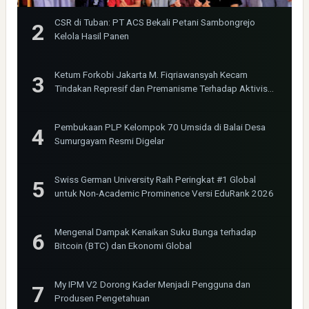
CSR di Tuban: PT ACS Bekali Petani Sambongrejo
Kelola Hasil Panen
Ketum Forkobi Jakarta M. Fiqriawansyah Kecam
Tindakan Represif dan Premanisme Terhadap Aktivis
Bima Jakarta
Pembukaan PLP Kelompok 70 Umsida di Balai Desa
Sumurgayam Resmi Digelar
Swiss German University Raih Peringkat #1 Global
untuk Non-Academic Prominence Versi EduRank 2026
Mengenal Dampak Kenaikan Suku Bunga terhadap
Bitcoin (BTC) dan Ekonomi Global
My IPM V2 Dorong Kader Menjadi Pengguna dan
Produsen Pengetahuan