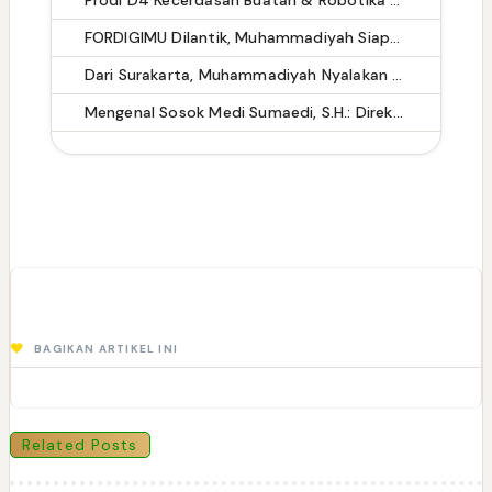
FORDIGIMU Dilantik, Muhammadiyah Siapkan Pasukan Pencerah di Ruang Digital
Dari Surakarta, Muhammadiyah Nyalakan Gerakan Dakwah Digital yang Mencerahkan
Mengenal Sosok Medi Sumaedi, S.H.: Direktur Eksekutif KADIN Tangsel dengan Rekam Jejak Kepemimpinan Lintas Sektor
BAGIKAN ARTIKEL INI
Related Posts