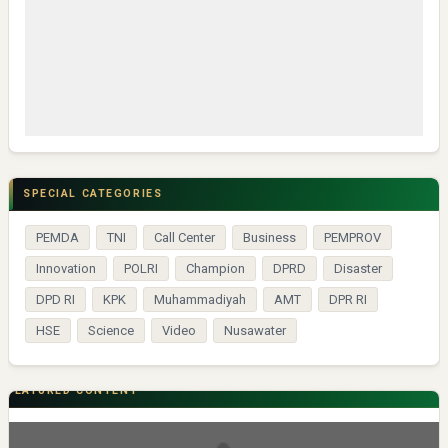
SPECIAL CATEGORIES
PEMDA
TNI
Call Center
Business
PEMPROV
Innovation
POLRI
Champion
DPRD
Disaster
DPD RI
KPK
Muhammadiyah
AMT
DPR RI
HSE
Science
Video
Nusawater
FEATURED CONTENT