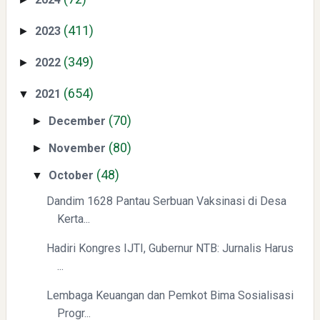
Swiss German University Raih Peringkat #1 Global untuk
(411)
2023
►
Non-Academic Prominence Versi EduRank 2026
(349)
2022
►
(654)
2021
▼
(70)
December
►
(80)
November
►
(48)
October
Yaqut Cholil Qoumas: Kisah Inspiratif di Balik Kasus Hukum
▼
Dandim 1628 Pantau Serbuan Vaksinasi di Desa
Kerta...
Hadiri Kongres IJTI, Gubernur NTB: Jurnalis Harus
...
Lembaga Keuangan dan Pemkot Bima Sosialisasi
Mengenal Dampak Kenaikan Suku Bunga terhadap Bitcoin
Progr...
(BTC) dan Ekonomi Global