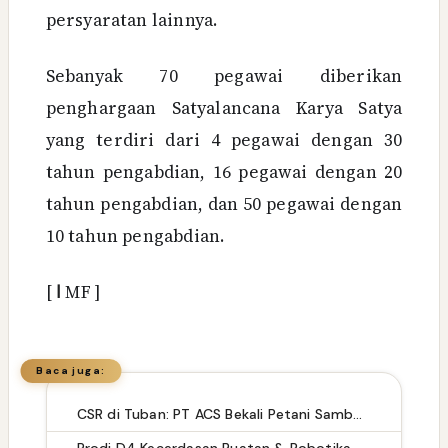
persyaratan lainnya.
Sebanyak 70 pegawai diberikan
penghargaan Satyalancana Karya Satya
yang terdiri dari 4 pegawai dengan 30
tahun pengabdian, 16 pegawai dengan 20
tahun pengabdian, dan 50 pegawai dengan
10 tahun pengabdian.
[
ا
MF ]
Baca juga:
CSR di Tuban: PT ACS Bekali Petani Sambongrejo Kelola Hasil Panen
Prodi D4 Kecerdasan Buatan & Robotika Gelar Workshop Mobile Robot untuk Siswa SMK, Optimalkan Laboratorium untuk Pengabdian Masyarakat