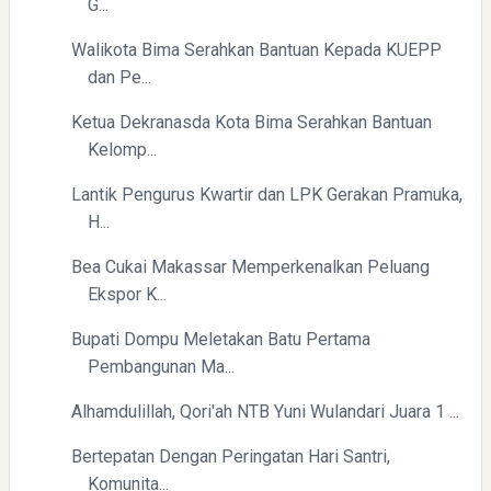
G...
Walikota Bima Serahkan Bantuan Kepada KUEPP
dan Pe...
Ketua Dekranasda Kota Bima Serahkan Bantuan
Yaqut Cholil Qoumas: Inspirasi Kepemimpinan dan
Kelomp...
Ketaatan
Lantik Pengurus Kwartir dan LPK Gerakan Pramuka,
H...
Bea Cukai Makassar Memperkenalkan Peluang
Ekspor K...
Bupati Dompu Meletakan Batu Pertama
Directurat Jenderal Pajak: Langkah Signifikan Menuju
Pembangunan Ma...
Kepatuhan Pajak
Alhamdulillah, Qori'ah NTB Yuni Wulandari Juara 1 ...
Bertepatan Dengan Peringatan Hari Santri,
Komunita...