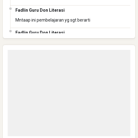
Fadlin Guru Don Literasi
Mntaap ini pembelajaran yg sgt berarti
Fadlin Guru Don Literasi
Mantap ini pembelajaran yg berharga
Fadlin Guru Don Literasi
Mantaaaap
Anonymous
Bisa Kirim Link WA group NHN-K3 JATENG 1 ?
Anonymous
Mantap,semoga sukses semua dan Safely
Anonymous
Sangat layak untuk mendapat bantuan yg seperti ini