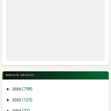
My IPM V2 Dorong Kader Menjadi Pengguna dan Produsen
Pengetahuan
CSR di Tuban: PT ACS Bekali Petani Sambongrejo Kelola
Hasil Panen
WEBSITE ARCHIVE
(798)
2026
►
(123)
2025
►
(72)
2024
►