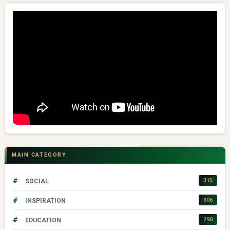
MAIN CATEGORY
#
315
SOCIAL
#
306
INSPIRATION
#
290
EDUCATION