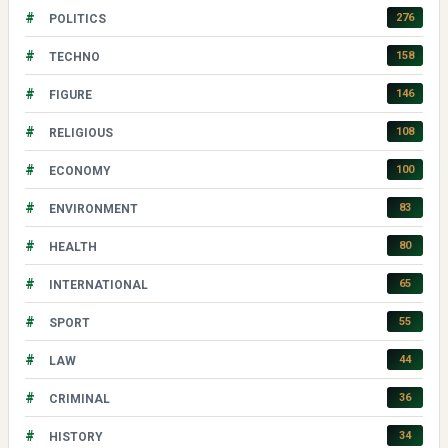
#
276
POLITICS
#
158
TECHNO
#
146
FIGURE
#
108
RELIGIOUS
#
100
ECONOMY
#
83
ENVIRONMENT
#
80
HEALTH
#
65
INTERNATIONAL
#
55
SPORT
#
44
LAW
#
36
CRIMINAL
#
34
HISTORY