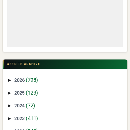
Pengetahuan
CSR di Tuban: PT ACS Bekali Petani Sambongrejo Kelola
Hasil Panen
WEBSITE ARCHIVE
(798)
2026
►
(123)
2025
►
(72)
2024
►
Swiss German University Raih Peringkat #1 Global untuk
(411)
2023
►
Non-Academic Prominence Versi EduRank 2026