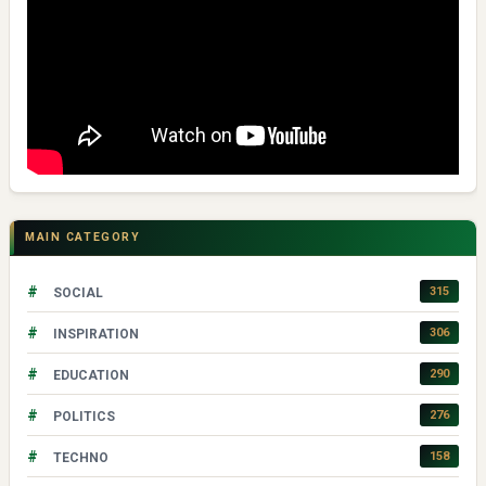
MAIN CATEGORY
#
315
SOCIAL
#
306
INSPIRATION
#
290
EDUCATION
#
276
POLITICS
#
158
TECHNO