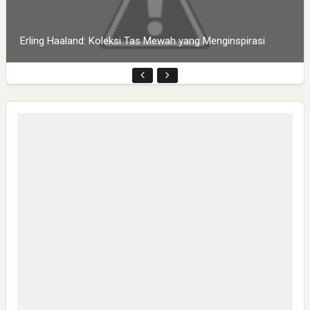
Erling Haaland: Koleksi Tas Mewah yang Menginspirasi
Pembukaan PLP Kelompok 70 Umsida di Balai Desa
Sumurgayam Resmi Digelar
My IPM V2 Dorong Kader Menjadi Pengguna dan Produsen