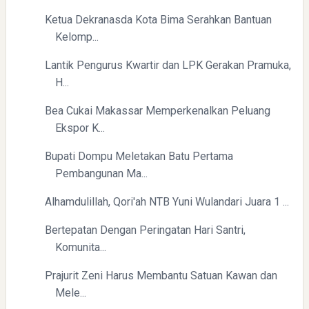
Ketua Dekranasda Kota Bima Serahkan Bantuan
Yaqut Cholil Qoumas: Inspirasi Kepemimpinan dan
Kelomp...
Ketaatan
Lantik Pengurus Kwartir dan LPK Gerakan Pramuka,
H...
Bea Cukai Makassar Memperkenalkan Peluang
Ekspor K...
Bupati Dompu Meletakan Batu Pertama
Directurat Jenderal Pajak: Langkah Signifikan Menuju
Pembangunan Ma...
Kepatuhan Pajak
Alhamdulillah, Qori'ah NTB Yuni Wulandari Juara 1 ...
Bertepatan Dengan Peringatan Hari Santri,
Komunita...
Prajurit Zeni Harus Membantu Satuan Kawan dan
Mele...