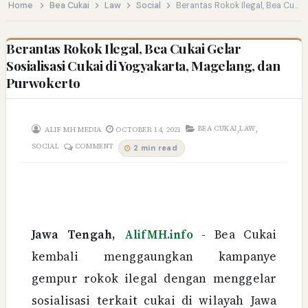
Home
Bea Cukai
Law
Social
Berantas Rokok Ilegal, Bea Cukai Gelar Sosialisasi Cukai di Yogyakarta, Magelang, dan Purwokerto
Berantas Rokok Ilegal, Bea Cukai Gelar
Sosialisasi Cukai di Yogyakarta, Magelang, dan
Purwokerto
,
,
BEA CUKAI
LAW
ALIF MH MEDIA
OCTOBER 14, 2021
SOCIAL
COMMENT
2 min read
Jawa Tengah,
AlifMH.info
- Bea Cukai
kembali menggaungkan kampanye
gempur rokok ilegal dengan menggelar
sosialisasi terkait cukai di wilayah Jawa