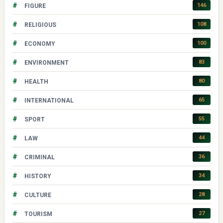
#
146
FIGURE
#
108
RELIGIOUS
#
100
ECONOMY
#
83
ENVIRONMENT
#
80
HEALTH
#
65
INTERNATIONAL
#
55
SPORT
#
44
LAW
#
36
CRIMINAL
#
34
HISTORY
#
28
CULTURE
#
27
TOURISM