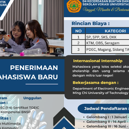
a dari Kasus dr. Tifa dan Roy Suryo
Koleksi Tas Mewah yang Menginspirasi
 Peran ASN dalam Penyampaian Informasi yang Akurat
Pilar Penyampaian Informasi yang Akurat untuk Masyarakat
i di Timur Tengah: Membuka Peluang Baru
g Mengubah Dunia Teknologi
nia: Menghargai Peran Pelaut di Balik Kemakmuran Bangsa
i Venezuela: Kondisi WNI dan Dampak Global
nia: Menghargai Peran Penting Pelaut dalam Perekonomian Global