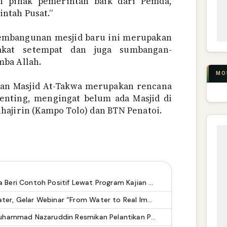
eh pihak pemerintah baik dari Pemda,
ntah Pusat.”
embangunan mesjid baru ini merupakan
akat setempat dan juga sumbangan-
ba Allah.
MO
n Masjid At-Takwa merupakan rencana
penting, mengingat belum ada Masjid di
hajirin (Kampo Tolo) dan BTN Penatoi.
PT Adiguna Cakra Semesta Beri Contoh Positif Lewat Program Kajian Fiqih Rutin di Lingkungan Kerja
KMPs ITB Gandeng Nusawater, Gelar Webinar “From Water to Real Impact” untuk Mahasiswa Pascasarjana
Perkuat Akses Keadilan, Muhammad Nazaruddin Resmikan Pelantikan Pengurus LBH Rakyat Indonesia