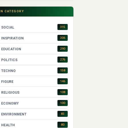
IN CATEGORY
315
SOCIAL
306
INSPIRATION
290
EDUCATION
276
POLITICS
158
TECHNO
146
FIGURE
108
RELIGIOUS
100
ECONOMY
83
ENVIRONMENT
80
HEALTH