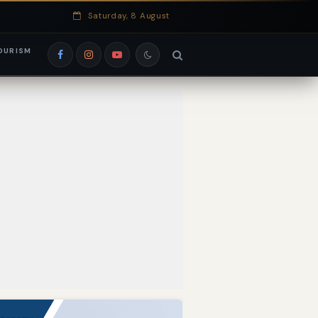
Saturday, 8 August
OURISM
si EduRank