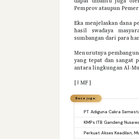
dapat dibantu juga ol
Pemprov ataupun Pemeri
Eka menjelaskan dana p
hasil swadaya masyar
sumbangan dari para ham
Menurutnya pembanguna
yang tepat dan sangat 
antara lingkungan Al-Mu
[
ا
MF ]
Baca juga: