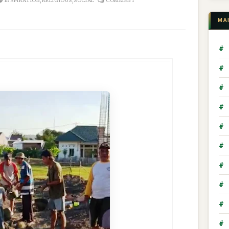
,
,
INSPIRATION
RELIGIOUS
SOCIAL
COMMENT
MA
#
#
#
#
#
#
#
#
#
#