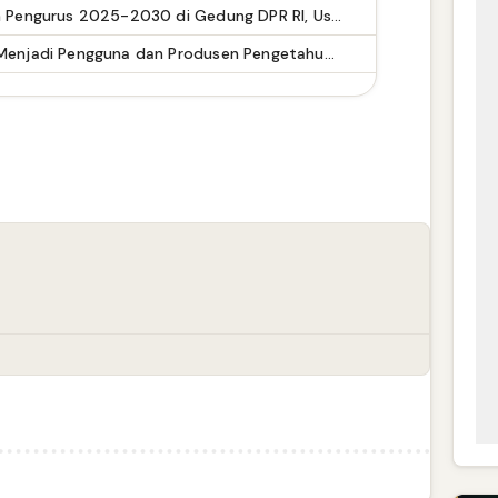
DPP IKM Gelar Pengukuhan Pengurus 2025-2030 di Gedung DPR RI, Usung Tema "Di Rantau Marakek Raso"
My IPM V2 Dorong Kader Menjadi Pengguna dan Produsen Pengetahuan