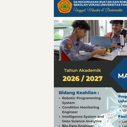
Pelajaran Berharg
Erling Haaland: 
Menteri PAN-RB:
Menteri PAN-RB: 
Inovasi Teknolog
Detik-Detik yan
Hari Pelaut Sedu
Gempa Dashyat d
Hari Pelaut Sedu