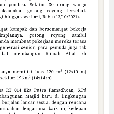
nan pondasi. Sekitar 30 orang warga
aksanakan gotong royong tersebut.
i hingga sore hari, Rabu (13/10/2021).
ngat kompak dan bersemangat bekerja
mpiannya, gotong royong sambil
anda membuat pekerjaan mereka terasa
 generasi senior, para pemuda juga tak
libat membangun Rumah Allah di
2
nanya memiliki luas 120 m
(12x10 m)
2
 sekitar 196 m
(14x14 m).
ua RT 014 Eka Putra Ramadhoan, S.Pd
mbangunan Masjid baru di lingkungan
n berjalan lancar sesuai dengan rencana
mudahan dengan niat baik ini, kedepan