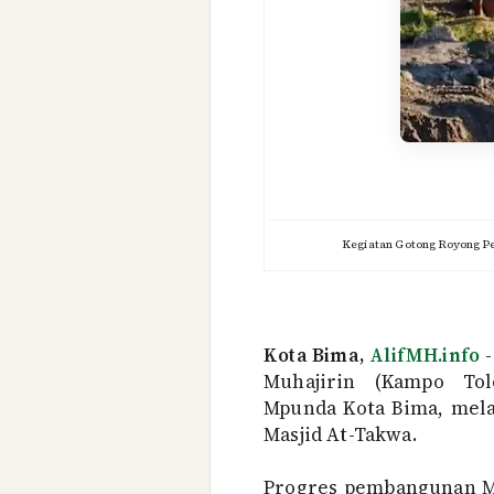
Kegiatan Gotong Royong P
Kota Bima,
AlifMH.info
-
Muhajirin (Kampo To
Mpunda Kota Bima, mel
Masjid At-Takwa.
Progres pembangunan Ma