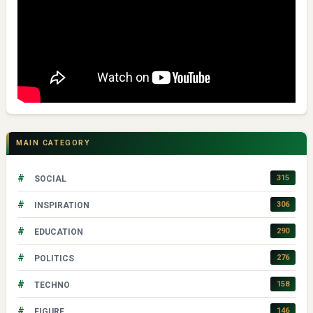
MAIN CATEGORY
#
315
SOCIAL
#
306
INSPIRATION
#
290
EDUCATION
#
276
POLITICS
#
158
TECHNO
#
146
FIGURE