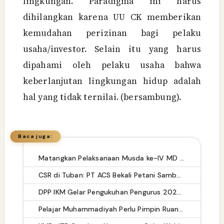
lingkungan. Paradigma ini harus
dihilangkan karena UU CK memberikan
kemudahan perizinan bagi pelaku
usaha/investor. Selain itu yang harus
dipahami oleh pelaku usaha bahwa
keberlanjutan lingkungan hidup adalah
hal yang tidak ternilai. (bersambung).
Baca juga:
Matangkan Pelaksanaan Musda ke-IV MD KAHMI Takalar: Panitia Siap Sukseskan Musda
CSR di Tuban: PT ACS Bekali Petani Sambongrejo Kelola Hasil Panen
DPP IKM Gelar Pengukuhan Pengurus 2025-2030 di Gedung DPR RI, Usung Tema "Di Rantau Marakek Raso"
Pelajar Muhammadiyah Perlu Pimpin Ruang Digital dengan Adab