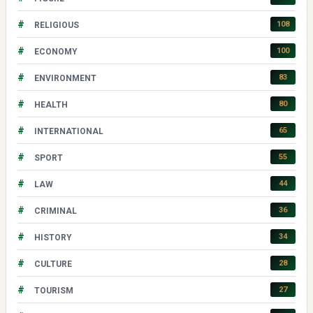
#
108
RELIGIOUS
#
100
ECONOMY
#
83
ENVIRONMENT
#
80
HEALTH
#
65
INTERNATIONAL
#
55
SPORT
#
44
LAW
#
36
CRIMINAL
#
34
HISTORY
#
28
CULTURE
#
27
TOURISM