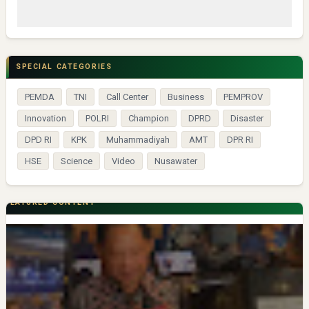
SPECIAL CATEGORIES
PEMDA
TNI
Call Center
Business
PEMPROV
Innovation
POLRI
Champion
DPRD
Disaster
DPD RI
KPK
Muhammadiyah
AMT
DPR RI
HSE
Science
Video
Nusawater
FEATURED CONTENT