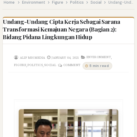
Home
Environment
Figure
Politics
Social
Undang-Undang Cipta Kerja Sebagai Sarana Transformasi Kemajuan Negara (Bagian 2): Bidang Pidana Lingkungan Hidup
Undang-Undang Cipta Kerja Sebagai Sarana
Transformasi Kemajuan Negara (Bagian 2):
Bidang Pidana Lingkungan Hidup
,
ENVIRONMENT
ALIF MH MEDIA
JANUARY 04, 2021
,
,
FIGURE
POLITICS
SOCIAL
COMMENT
5 min read