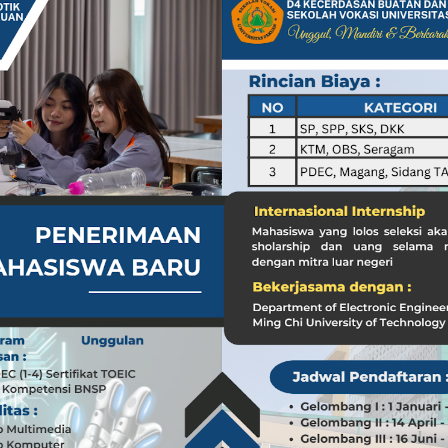
a dari Kasus dr. Tifa dan Roy Suryo
Koleksi Tas Mewah yang Menginspirasi
 Peran ASN dalam Penyampaian Informasi yang Akurat
Pilar Penyampaian Informasi yang Akurat untuk Masyarakat
i di Timur Tengah: Membuka Peluang Baru
g Mengubah Dunia Teknologi
nia: Menghargai Peran Pelaut di Balik Kemakmuran Bangsa
i Venezuela: Kondisi WNI dan Dampak Global
nia: Menghargai Peran Penting Pelaut dalam Perekonomian Global