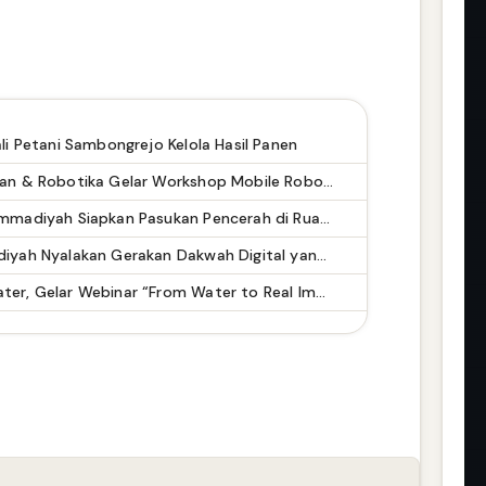
li Petani Sambongrejo Kelola Hasil Panen
Prodi D4 Kecerdasan Buatan & Robotika Gelar Workshop Mobile Robot untuk Siswa SMK, Optimalkan Laboratorium untuk Pengabdian Masyarakat
FORDIGIMU Dilantik, Muhammadiyah Siapkan Pasukan Pencerah di Ruang Digital
Dari Surakarta, Muhammadiyah Nyalakan Gerakan Dakwah Digital yang Mencerahkan
KMPs ITB Gandeng Nusawater, Gelar Webinar “From Water to Real Impact” untuk Mahasiswa Pascasarjana