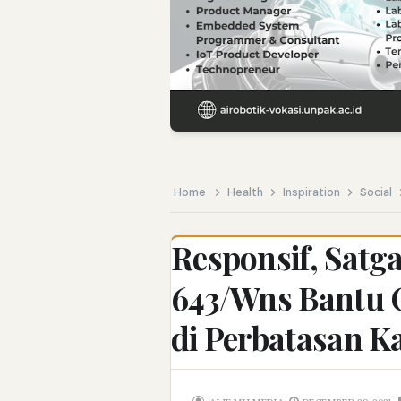
Gempa Bumi di V
Endrick: Inspira
SPMB Sulsel: Sel
Kecerdasan Buat
Kisah Kenny McL
Home
Health
Inspiration
Social
Pemerintah Perk
Responsif, Satg
Pembukaan PLP K
643/Wns Bantu 
di Perbatasan K