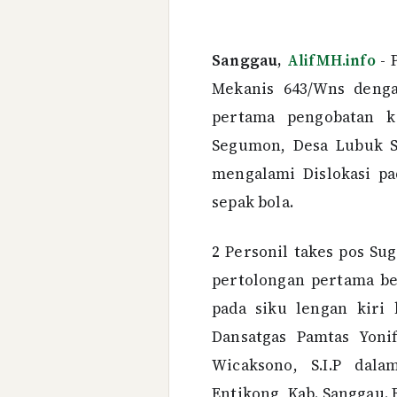
Sanggau,
AlifMH.info
- 
Mekanis 643/Wns deng
pertama pengobatan k
Segumon, Desa Lubuk S
mengalami Dislokasi pa
sepak bola.
2 Personil takes pos S
pertolongan pertama b
pada siku lengan kiri 
Dansatgas Pamtas Yoni
Wicaksono, S.I.P dala
Entikong, Kab. Sanggau. R