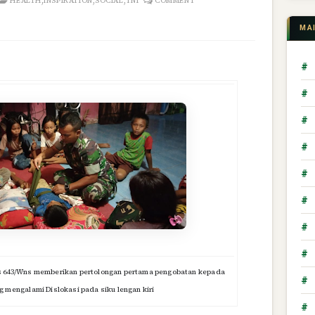
,
,
,
HEALTH
INSPIRATION
SOCIAL
TNI
COMMENT
MA
#
#
#
#
#
#
#
#
is 643/Wns memberikan pertolongan pertama pengobatan kepada
#
 mengalami Dislokasi pada siku lengan kiri
#