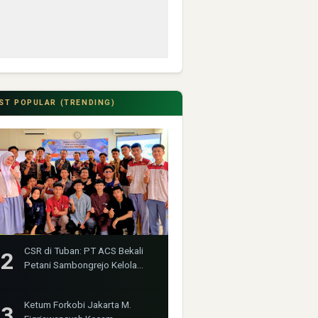
ST POPULAR (TRENDING)
CSR di Tuban: PT ACS Bekali
Petani Sambongrejo Kelola
Hasil Panen
Ketum Forkobi Jakarta M.