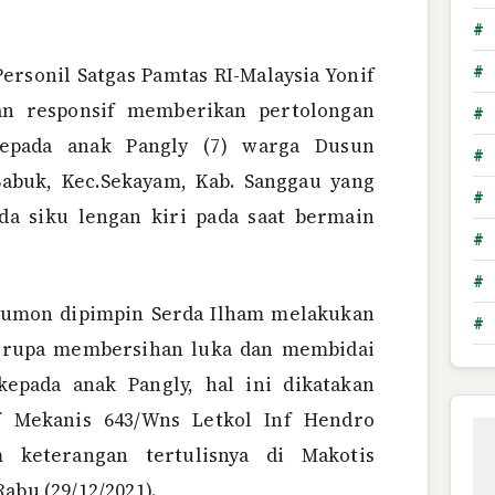
#
Personil Satgas Pamtas RI-Malaysia Yonif
#
an responsif memberikan pertolongan
#
epada anak Pangly (7) warga Dusun
#
abuk, Kec.Sekayam, Kab. Sanggau yang
#
da siku lengan kiri pada saat bermain
#
#
ugumon dipimpin Serda Ilham melakukan
#
erupa membersihan luka dan membidai
kepada anak Pangly, hal ini dikatakan
f Mekanis 643/Wns Letkol Inf Hendro
m keterangan tertulisnya di Makotis
abu (29/12/2021).