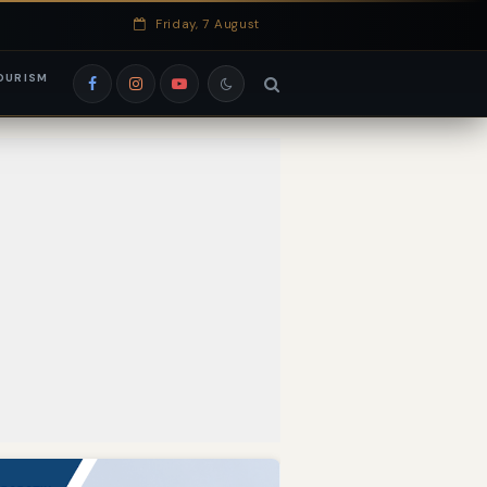
Friday, 7 August
OURISM
si EduRank