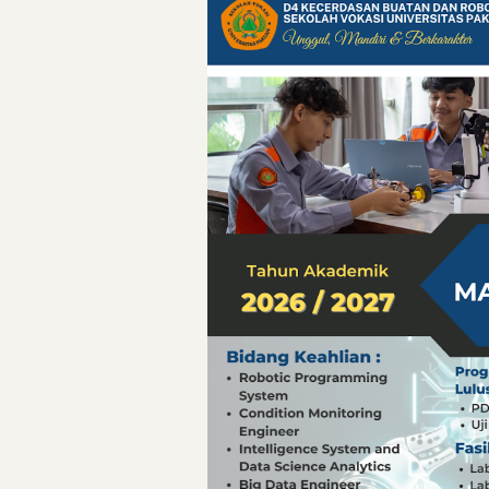
Pelajaran Berharg
Erling Haaland: 
Menteri PAN-RB:
Menteri PAN-RB: 
Inovasi Teknolog
Detik-Detik yan
Hari Pelaut Sedu
Gempa Dashyat d
Hari Pelaut Sedu