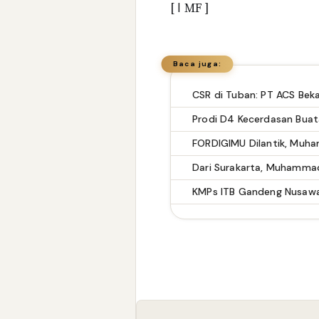
[ ا MF ]
Baca juga:
CSR di Tuban: PT ACS Beka