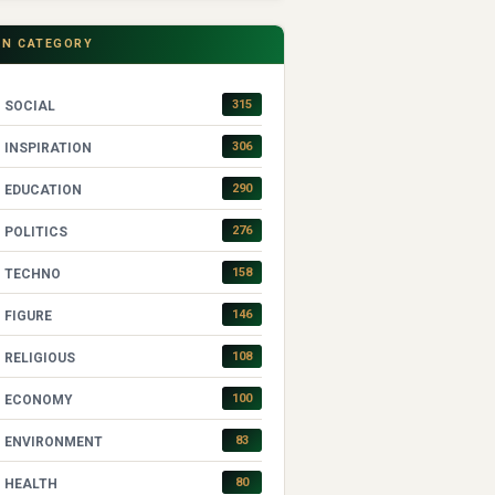
IN CATEGORY
315
SOCIAL
306
INSPIRATION
290
EDUCATION
276
POLITICS
158
TECHNO
146
FIGURE
108
RELIGIOUS
100
ECONOMY
83
ENVIRONMENT
80
HEALTH