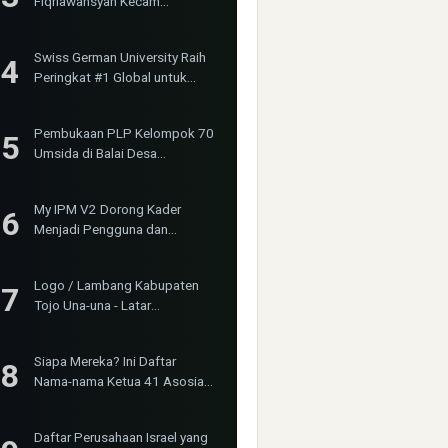
Fiqriawansyah Kecam
Tindakan Represif dan
Premanisme Terhadap Aktivis
Swiss German University Raih
Bima Jakarta
Peringkat #1 Global untuk
Non-Academic Prominence
Versi EduRank 2026
Pembukaan PLP Kelompok 70
Umsida di Balai Desa
Sumurgayam Resmi Digelar
My IPM V2 Dorong Kader
Menjadi Pengguna dan
Produsen Pengetahuan
Logo / Lambang Kabupaten
Tojo Una-una - Latar
(Background) Putih &
Transparent (PNG)
Siapa Mereka? Ini Daftar
Nama-nama Ketua 41 Asosiasi
Profesi K3 yang Bergabung
dalam INOSHPRO
Daftar Perusahaan Israel yang