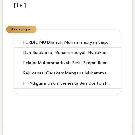
[
ا
K ]
Baca juga:
FORDIGIMU Dilantik, Muhammadiyah Siapkan Pasukan Pencerah di Ruang Digital
Dari Surakarta, Muhammadiyah Nyalakan Gerakan Dakwah Digital yang Mencerahkan
Pelajar Muhammadiyah Perlu Pimpin Ruang Digital dengan Adab
Rejuvenasi Gerakan: Mengapa Muhammadiyah Menjadi Magnet Baru bagi Generasi Z Indonesia?
PT Adiguna Cakra Semesta Beri Contoh Positif Lewat Program Kajian Fiqih Rutin di Lingkungan Kerja