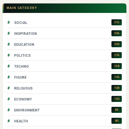
MAIN CATEGORY
#
315
SOCIAL
#
306
INSPIRATION
#
290
EDUCATION
#
276
POLITICS
#
158
TECHNO
#
146
FIGURE
#
108
RELIGIOUS
#
100
ECONOMY
#
83
ENVIRONMENT
#
80
HEALTH