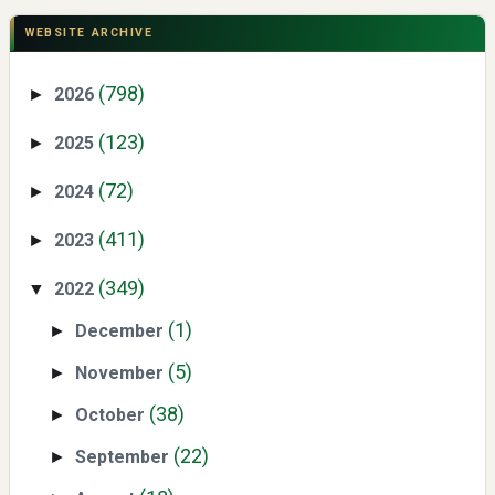
Hasil Panen
WEBSITE ARCHIVE
(798)
2026
►
(123)
2025
►
(72)
2024
►
Swiss German University Raih Peringkat #1 Global untuk
(411)
2023
►
Non-Academic Prominence Versi EduRank 2026
(349)
2022
▼
(1)
December
►
(5)
November
►
(38)
October
►
(22)
September
►
Yaqut Cholil Qoumas: Kisah Inspiratif di Balik Kasus Hukum