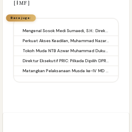
[
ا
MF ]
Baca juga:
Mengenal Sosok Medi Sumaedi, S.H.: Direktur Eksekutif KADIN Tangsel dengan Rekam Jejak Kepemimpinan Lintas Sektor
Perkuat Akses Keadilan, Muhammad Nazaruddin Resmikan Pelantikan Pengurus LBH Rakyat Indonesia
Tokoh Muda NTB Azwar Muhammad Dukung Pilkada Lewat DPRD: Tetap Demokratis dan Efisien Anggaran
Direktur Eksekutif PRIC: Pilkada Dipilih DPRD Bisa Memperkuat Stabilitas Politik dan Efisiensi Anggaran
Matangkan Pelaksanaan Musda ke-IV MD KAHMI Takalar: Panitia Siap Sukseskan Musda