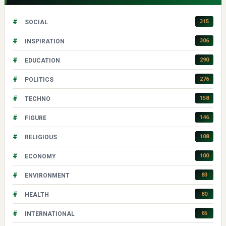
#
315
SOCIAL
#
306
INSPIRATION
#
290
EDUCATION
#
276
POLITICS
#
158
TECHNO
#
146
FIGURE
#
108
RELIGIOUS
#
100
ECONOMY
#
83
ENVIRONMENT
#
80
HEALTH
#
65
INTERNATIONAL