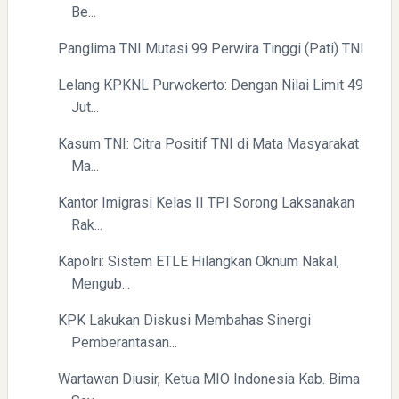
Be...
Panglima TNI Mutasi 99 Perwira Tinggi (Pati) TNI
Menyongsong Masa Depan Buruh Indonesia dengan
Optimisme dan Inspirasi
Lelang KPKNL Purwokerto: Dengan Nilai Limit 49
Jut...
Kasum TNI: Citra Positif TNI di Mata Masyarakat
Ma...
Kantor Imigrasi Kelas II TPI Sorong Laksanakan
Rak...
Yaqut Cholil Qoumas: Inspirasi Kepemimpinan dan
Ketaatan
Kapolri: Sistem ETLE Hilangkan Oknum Nakal,
Mengub...
KPK Lakukan Diskusi Membahas Sinergi
Pemberantasan...
Wartawan Diusir, Ketua MIO Indonesia Kab. Bima