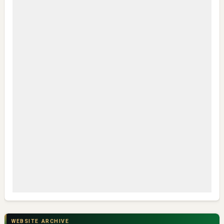
Pembukaan PLP Kelompok 70 Umsida di Balai Desa
Sumurgayam Resmi Digelar
My IPM V2 Dorong Kader Menjadi Pengguna dan Produsen
Pengetahuan
CSR di Tuban: PT ACS Bekali Petani Sambongrejo Kelola
Hasil Panen
WEBSITE ARCHIVE