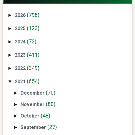
(798)
2026
►
(123)
2025
►
(72)
2024
►
Swiss German University Raih Peringkat #1 Global untuk
(411)
2023
►
Non-Academic Prominence Versi EduRank 2026
(349)
2022
►
(654)
2021
▼
(70)
December
►
(80)
November
►
(48)
October
Yaqut Cholil Qoumas: Kisah Inspiratif di Balik Kasus Hukum
►
(27)
September
►