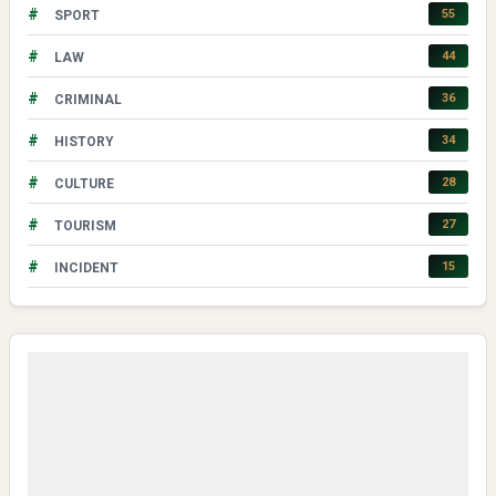
#
55
SPORT
#
44
LAW
#
36
CRIMINAL
#
34
HISTORY
#
28
CULTURE
#
27
TOURISM
#
15
INCIDENT