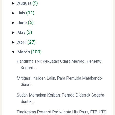
(9)
August
►
(11)
July
►
(5)
June
►
Mengenal Dampak Kenaikan Suku Bunga terhadap Bitcoin
(3)
May
►
(BTC) dan Ekonomi Global
(27)
April
►
(100)
March
▼
Panglima TNI: Kekuatan Udara Menjadi Penentu
Kemen...
Mitigasi Insiden Lalin, Para Pemuda Matakando
Guna...
Yaqut Cholil Qoumas: Kisah Inspiratif di Balik Kasus Hukum
Sudah Memakan Korban, Pemda Didesak Segera
Suntik ...
Tingkatkan Potensi Pariwisata Hiu Paus, FTB-UTS