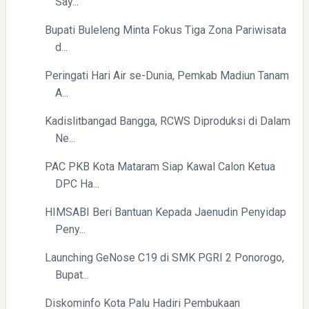
Say...
Directurat Jenderal Pajak: Langkah Signifikan Menuju
Kepatuhan Pajak
Bupati Buleleng Minta Fokus Tiga Zona Pariwisata
d...
Peringati Hari Air se-Dunia, Pemkab Madiun Tanam
A...
Kadislitbangad Bangga, RCWS Diproduksi di Dalam
Ne...
Pelajaran Berharga dari Kasus dr. Tifa dan Roy Suryo
PAC PKB Kota Mataram Siap Kawal Calon Ketua
DPC Ha...
HIMSABI Beri Bantuan Kepada Jaenudin Penyidap
Peny...
Launching GeNose C19 di SMK PGRI 2 Ponorogo,
Bupat...
Diskominfo Kota Palu Hadiri Pembukaan