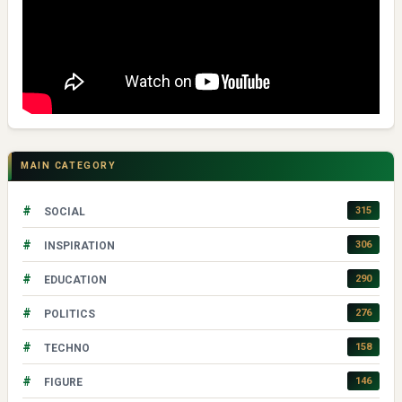
MAIN CATEGORY
#
315
SOCIAL
#
306
INSPIRATION
#
290
EDUCATION
#
276
POLITICS
#
158
TECHNO
#
146
FIGURE