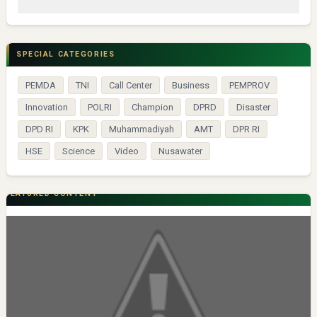
SPECIAL CATEGORIES
PEMDA
TNI
Call Center
Business
PEMPROV
Innovation
POLRI
Champion
DPRD
Disaster
DPD RI
KPK
Muhammadiyah
AMT
DPR RI
HSE
Science
Video
Nusawater
FEATURED CONTENT