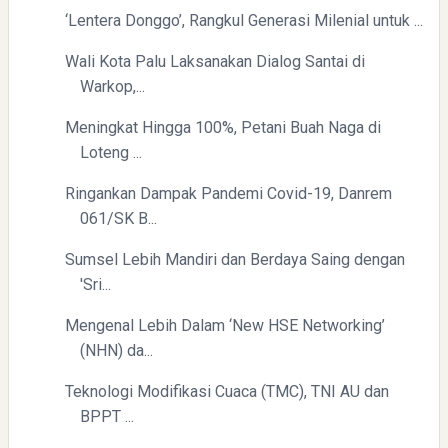
‘Lentera Donggo’, Rangkul Generasi Milenial untuk ...
Wali Kota Palu Laksanakan Dialog Santai di
Yaqut Cholil Qoumas: Kisah Inspiratif di Balik Kasus Hukum
Warkop,...
Meningkat Hingga 100%, Petani Buah Naga di
Loteng ...
Ringankan Dampak Pandemi Covid-19, Danrem
061/SK B...
Menyongsong Masa Depan Buruh Indonesia dengan
Sumsel Lebih Mandiri dan Berdaya Saing dengan
Optimisme dan Inspirasi
'Sri...
Mengenal Lebih Dalam ‘New HSE Networking’
(NHN) da...
Teknologi Modifikasi Cuaca (TMC), TNI AU dan
BPPT ...