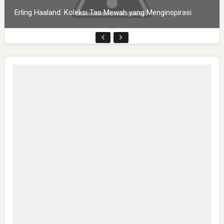
Erling Haaland: Koleksi Tas Mewah yang Menginspirasi
Pembukaan PLP Kelompok 70 Umsida di Balai Desa
Sumurgayam Resmi Digelar
My IPM V2 Dorong Kader Menjadi Pengguna dan Produsen
Pengetahuan