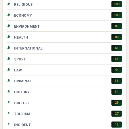
#
108
RELIGIOUS
#
100
ECONOMY
#
83
ENVIRONMENT
#
80
HEALTH
#
65
INTERNATIONAL
#
55
SPORT
#
44
LAW
#
36
CRIMINAL
#
34
HISTORY
#
28
CULTURE
#
27
TOURISM
#
15
INCIDENT