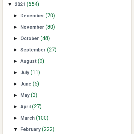
(654)
2021
▼
(70)
December
►
(80)
November
►
(48)
October
Yaqut Cholil Qoumas: Kisah Inspiratif di Balik Kasus Hukum
►
(27)
September
►
(9)
August
►
(11)
July
►
(5)
June
►
Mengenal Dampak Kenaikan Suku Bunga terhadap Bitcoin
(3)
May
►
(BTC) dan Ekonomi Global
(27)
April
►
(100)
March
►
(222)
February
▼