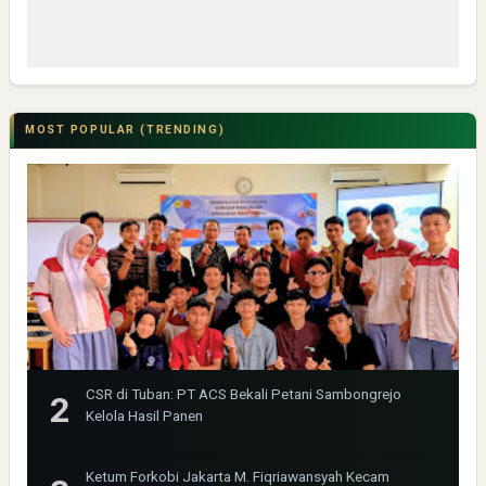
MOST POPULAR (TRENDING)
CSR di Tuban: PT ACS Bekali Petani Sambongrejo
Kelola Hasil Panen
Ketum Forkobi Jakarta M. Fiqriawansyah Kecam