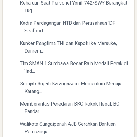
Keharuan Saat Personel Yonif 742/SWY Berangkat
Yaqut Cholil Qoumas: Inspirasi Kepemimpinan dan
Ketaatan
Tug...
Kadis Perdagangan NTB dan Perusahaan ‘DF
Seafood’ ...
Kunker Panglima TNI dan Kapolri ke Merauke,
Danrem...
Tim SMAN 1 Sumbawa Besar Raih Medali Perak di
Directurat Jenderal Pajak: Langkah Signifikan Menuju
'Ind...
Kepatuhan Pajak
Sertijab Bupati Karangasem, Momentum Menuju
Karang...
Memberantas Peredaran BKC Rokok Ilegal, BC
Bandar ...
Walikota Sungaipenuh AJB Serahkan Bantuan
Pembangu...
Pelajaran Berharga dari Kasus dr. Tifa dan Roy Suryo