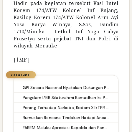
Hadir pada kegiatan tersebut Kasi Intel
Korem 174/ATW Kolonel Inf Enjang,
Kasilog Korem 174/ATW Kolonel Arm Ayi
Yosa Karya Winaya, S.Sos, Dandim
1710/Mimika
Letkol Inf Yoga Cahya
Prasetya serta pejabat TNI dan Polri di
wilayah
Merauke.
[
ا
MF ]
Baca juga:
GPI Secara Nasional Nyatakan Dukungan Penuh atas Disahkannya Revisi UU TNI Nomor 34/2024
Pangdam I/BB Silaturahmi Ramadhan ke PT Aqua Farm Indonesia
Perang Terhadap Narkoba, Kodam XII/TPR Berhasil Gagalkan 12,9 Kg Sabu
Rumuskan Rencana Tindakan Hadapi Ancaman, Kasdam XII/Tpr Pimpin Rakor Rentinkon Kotamaops TNI Wilayah Kogabwilhan I TA 2024
FABEM Maluku Apresiasi Kapolda dan Pangdam XV/Pattimura atas Keberhasilan Jaga Keamanan