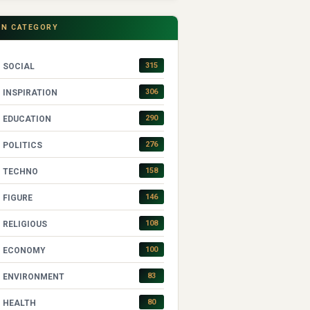
IN CATEGORY
315
SOCIAL
306
INSPIRATION
290
EDUCATION
276
POLITICS
158
TECHNO
146
FIGURE
108
RELIGIOUS
100
ECONOMY
83
ENVIRONMENT
80
HEALTH