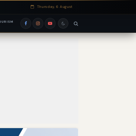
Thursday, 6 August
OURISM
si EduRank