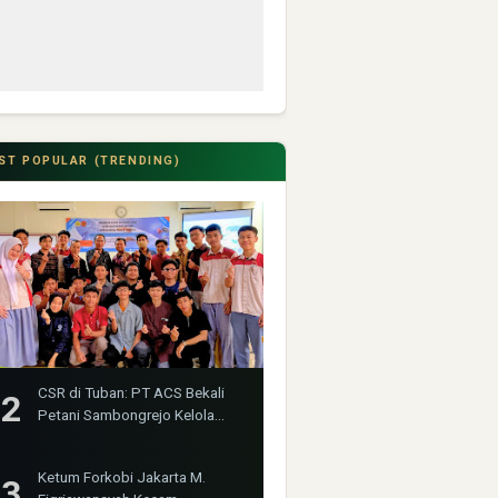
ST POPULAR (TRENDING)
CSR di Tuban: PT ACS Bekali
Petani Sambongrejo Kelola
Hasil Panen
Ketum Forkobi Jakarta M.