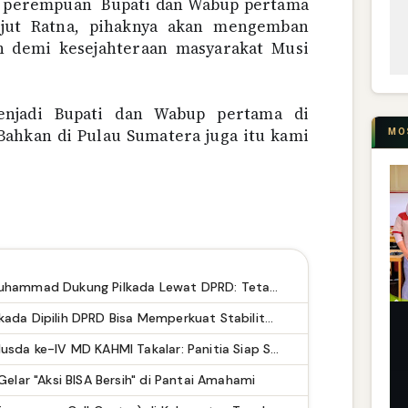
i perempuan
Bupati dan Wabup pertama
njut Ratna, pihaknya akan mengemban
 demi kesejahteraan masyarakat Musi
enjadi Bupati dan Wabup pertama di
Bahkan di Pulau Sumatera juga itu kami
MO
Tokoh Muda NTB Azwar Muhammad Dukung Pilkada Lewat DPRD: Tetap Demokratis dan Efisien Anggaran
Direktur Eksekutif PRIC: Pilkada Dipilih DPRD Bisa Memperkuat Stabilitas Politik dan Efisiensi Anggaran
Matangkan Pelaksanaan Musda ke-IV MD KAHMI Takalar: Panitia Siap Sukseskan Musda
elar "Aksi BISA Bersih" di Pantai Amahami