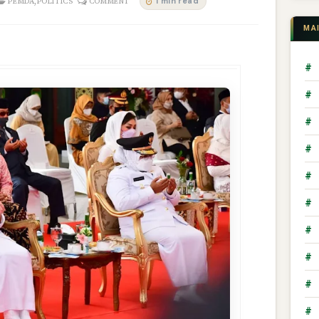
,
1 min read
PEMDA
POLITICS
COMMENT
MA
#
#
#
#
#
#
#
#
#
#