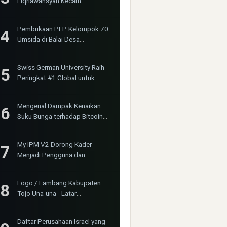
Fiqriawansyah Kecam
Tindakan Represif dan
Premanisme Terhadap Aktivis
Pembukaan PLP Kelompok 70
Bima Jakarta
Umsida di Balai Desa
Sumurgayam Resmi Digelar
Swiss German University Raih
Peringkat #1 Global untuk
Non-Academic Prominence
Versi EduRank 2026
Mengenal Dampak Kenaikan
Suku Bunga terhadap Bitcoin
(BTC) dan Ekonomi Global
My IPM V2 Dorong Kader
Menjadi Pengguna dan
Produsen Pengetahuan
Logo / Lambang Kabupaten
Tojo Una-una - Latar
(Background) Putih &
Transparent (PNG)
Daftar Perusahaan Israel yang