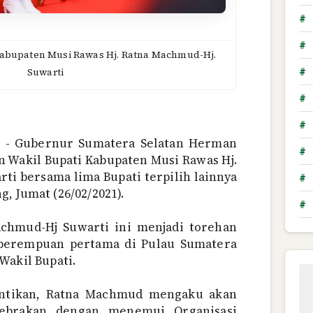
#
#
Kabupaten Musi Rawas Hj. Ratna Machmud-Hj.
Suwarti
#
#
#
o
- Gubernur Sumatera Selatan Herman
#
n Wakil Bupati Kabupaten Musi Rawas Hj.
ti bersama lima Bupati terpilih lainnya
#
, Jumat (26/02/2021).
#
achmud-Hj Suwarti ini menjadi torehan
 perempuan pertama di Pulau Sumatera
Wakil Bupati.
antikan, Ratna Machmud mengaku akan
ebrakan dengan menemui Organisasi