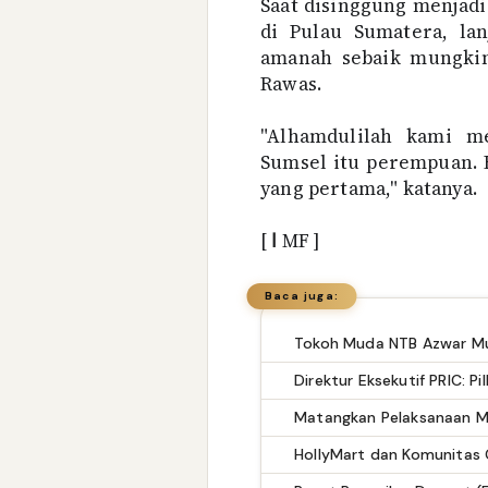
Saat disinggung menjad
di Pulau Sumatera, la
amanah sebaik mungkin
Rawas.
"Alhamdulilah kami m
Sumsel itu perempuan. 
yang pertama," katanya.
[
ا
MF ]
Baca juga:
HollyMart dan Komunitas G