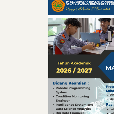
Pelajaran Berharg
Erling Haaland: 
Menteri PAN-RB:
Menteri PAN-RB: 
Inovasi Teknolog
Detik-Detik yan
Hari Pelaut Sedu
Gempa Dashyat d
Hari Pelaut Sedu