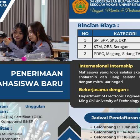
a dari Kasus dr. Tifa dan Roy Suryo
Koleksi Tas Mewah yang Menginspirasi
 Peran ASN dalam Penyampaian Informasi yang Akurat
Pilar Penyampaian Informasi yang Akurat untuk Masyarakat
i di Timur Tengah: Membuka Peluang Baru
g Mengubah Dunia Teknologi
nia: Menghargai Peran Pelaut di Balik Kemakmuran Bangsa
i Venezuela: Kondisi WNI dan Dampak Global
nia: Menghargai Peran Penting Pelaut dalam Perekonomian Global